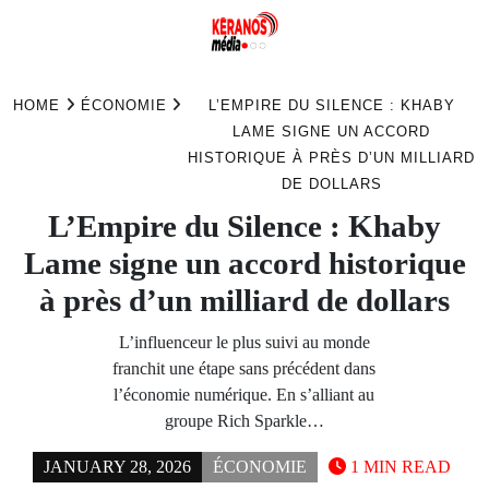
Skip
to
HOME
ÉCONOMIE
L’EMPIRE DU SILENCE : KHABY
content
LAME SIGNE UN ACCORD
HISTORIQUE À PRÈS D’UN MILLIARD
DE DOLLARS
L’Empire du Silence : Khaby
Lame signe un accord historique
à près d’un milliard de dollars
L’influenceur le plus suivi au monde
franchit une étape sans précédent dans
l’économie numérique. En s’alliant au
groupe Rich Sparkle…
JANUARY 28, 2026
ÉCONOMIE
1 MIN READ