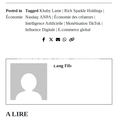
Posted in
Tagged
Khaby Lame | Rich Sparkle Holdings |
Économie
Nasdaq: ANPA | Économie des créateurs |
Intelligence Artificielle | Monétisation TikTok |
Influence Digitale | E-commerce global
Prev Post
Disparition inquiétante de Lamine
Next Post
Fossar Diassy : L'appel déchirant
CAF : la Fédération Sénégalaise de
d'une famille sans nouvelles depuis
Football et ses cadres auditionnés
2021
Lang Fils
A LIRE