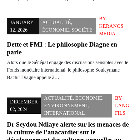
BY
JANUARY
ACTUALITÉ
,
KERANOS
12, 2026
ÉCONOMIE
,
SOCIÉTÉ
MEDIA
Dette et FMI : Le philosophe Diagne en
parle
Alors que le Sénégal engage des discussions sensibles avec le
Fonds monétaire international, le philosophe Souleymane
Bachir Diagne appelle à…
ACTUALITÉ
,
ÉCONOMIE
,
BY
DECEMBER
ENVIRONNEMENT
,
LANG
02, 2024
INTERNATIONAL
FILS
Dr Seydou Ndiaye alerte sur les menaces de
la culture de l’anacardier sur le