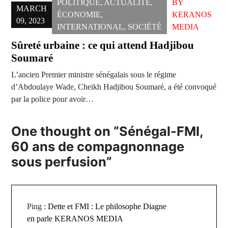
POLITIQUE
,
ACTUALITÉ
,
BY
MARCH
ÉCONOMIE
,
KERANOS
09, 2023
INTERNATIONAL
,
SOCIÉTÉ
MEDIA
Sûreté urbaine : ce qui attend Hadjibou
Soumaré
L’ancien Premier ministre sénégalais sous le régime
d’Abdoulaye Wade, Cheikh Hadjibou Soumaré, a été convoqué
par la police pour avoir…
One thought on “
Sénégal-FMI,
60 ans de compagnonnage
sous perfusion
”
Ping :
Dette et FMI : Le philosophe Diagne
en parle KERANOS MEDIA