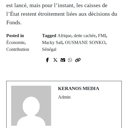
est lancé, mais pour l’instant, les caisses de
l’État restent étroitement liées aux décisions du
Fonds.
Posted in
Tagged
Afrique
,
dette cachée
,
FMI
,
Économie
,
Macky Sall
,
OUSMANE SONKO
,
Contribution
Sénégal
Prev Post
Next Post
Vélingara : Le Festivel/Siavel, un
Le Sénégal de l'ère Sonko, entre
pont entre culture et émergence
audace souverainiste et résilience
économique
financière
KERANOS MEDIA
Admin