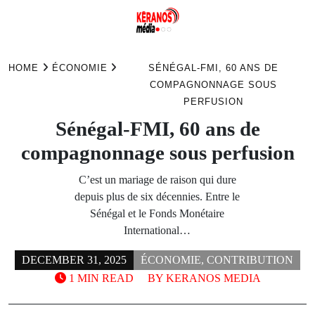
Skip
to
HOME
ÉCONOMIE
SÉNÉGAL-FMI, 60 ANS DE
content
COMPAGNONNAGE SOUS
PERFUSION
Sénégal-FMI, 60 ans de
compagnonnage sous perfusion
C’est un mariage de raison qui dure
depuis plus de six décennies. Entre le
Sénégal et le Fonds Monétaire
International…
DECEMBER 31, 2025
ÉCONOMIE
,
CONTRIBUTION
1 MIN READ
BY
KERANOS MEDIA