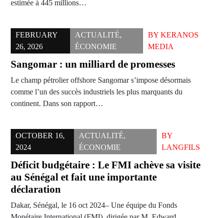
estimée à 445 millions…
FEBRUARY
ACTUALITÉ
,
BY
KERANOS
26, 2026
ÉCONOMIE
MEDIA
Sangomar : un milliard de promesses
Le champ pétrolier offshore Sangomar s’impose désormais
comme l’un des succès industriels les plus marquants du
continent. Dans son rapport…
OCTOBER 16,
ACTUALITÉ
,
BY
2024
ÉCONOMIE
LANGFILS
Déficit budgétaire : Le FMI achève sa visite
au Sénégal et fait une importante
déclaration
Dakar, Sénégal, le 16 oct 2024– Une équipe du Fonds
Monétaire International (FMI), dirigée par M. Edward