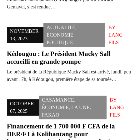
Gemayel, s’est rendue…
ACTUALITÉ
,
BY
NOVEMBER
ÉCONOMIE
,
LANG
13, 2023
POLITIQUE
FILS
Kédougou : Le Président Macky Sall
accueilli en grande pompe
Le président de la République Macky Sall est arrivé, lundi, peu
avant 17h, à Kédougou, première étape de sa tournée…
CASAMANCE
,
BY
OCTOBER
ÉCONOMIE
,
LA UNE
,
LANG
07, 2025
PAKAO
FILS
Financement de 1 700 000 F CFA de la
DER/FJ à Kolibantang pour