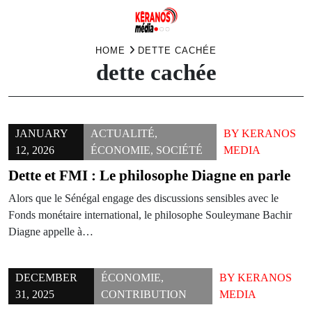
Skip
HOME
DETTE CACHÉE
dette cachée
to
content
JANUARY
ACTUALITÉ
,
BY
KERANOS
12, 2026
ÉCONOMIE
,
SOCIÉTÉ
MEDIA
Dette et FMI : Le philosophe Diagne en parle
Alors que le Sénégal engage des discussions sensibles avec le
Fonds monétaire international, le philosophe Souleymane Bachir
Diagne appelle à…
DECEMBER
ÉCONOMIE
,
BY
KERANOS
31, 2025
CONTRIBUTION
MEDIA