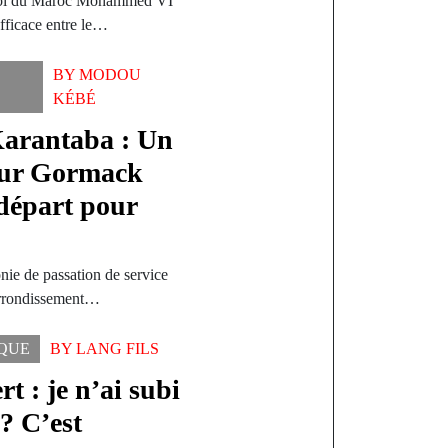
e Roi du Maroc Mohammed VI
efficace entre le…
BY
MODOU
KÉBÉ
 Karantaba : Un
ur Gormack
départ pour
ie de passation de service
l’arrondissement…
IQUE
BY
LANG FILS
t : je n’ai subi
? C’est