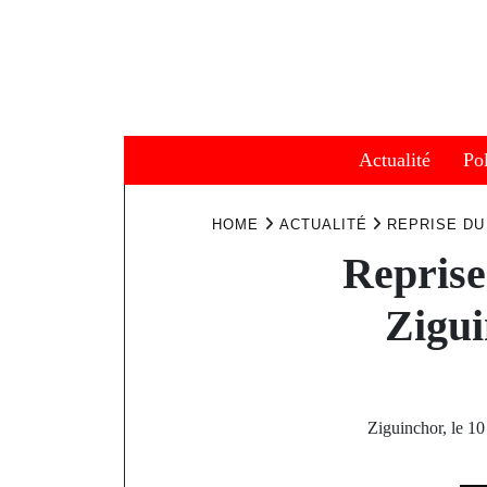
Skip
to
content
Actualité
Pol
HOME
ACTUALITÉ
REPRISE DU
Reprise
Zigui
Ziguinchor, le 1