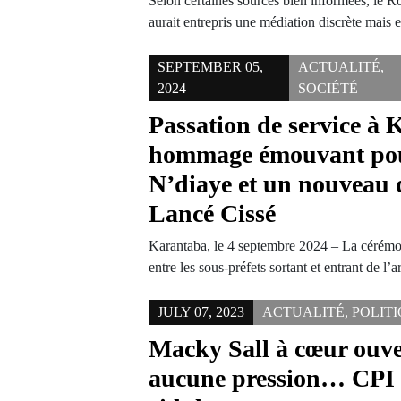
Selon certaines sources bien informées, l
aurait entrepris une médiation discrète mais 
SEPTEMBER 05,
ACTUALITÉ
,
2024
SOCIÉTÉ
Passation de service à
hommage émouvant po
N’diaye et un nouveau 
Lancé Cissé
Karantaba, le 4 septembre 2024 – La cérémon
entre les sous-préfets sortant et entrant de 
JULY 07, 2023
ACTUALITÉ
,
POLIT
Macky Sall à cœur ouver
aucune pression… CPI 