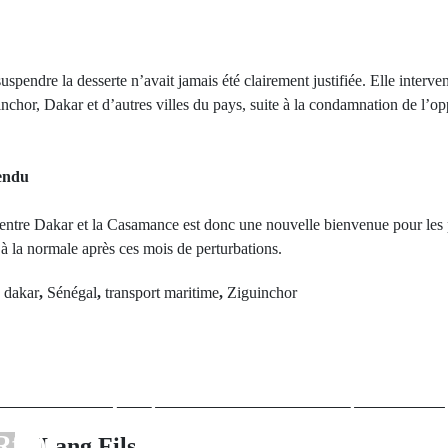
uspendre la desserte n’avait jamais été clairement justifiée. Elle interve
inchor, Dakar et d’autres villes du pays, suite à la condamnation de l’
tendu
e entre Dakar et la Casamance est donc une nouvelle bienvenue pour les 
à la normale après ces mois de perturbations.
d
dakar
,
Sénégal
,
transport maritime
,
Ziguinchor
rev Post
Next Po
24: ferveur et
Mali : Susp
té à travers le
activités des
orrespondants
associations po
Rfk)
des raisons s
Lang Fils