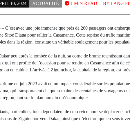
RIL 10, 2024
ACTUALITÉ
1 MIN READ
BY
LANG FI
4
– C’est avec une joie immense que près de 200 passagers ont embarqué
ne Sitoé Diatta pour rallier la Casamance. Cette reprise du trafic mariti
bles dans la région, constitue un véritable soulagement pour les populati
 Dakar peu après la tombée de la nuit, sa corne de brume retentissant dan
x qui ont profité de l’occasion pour se rendre en Casamance afin de cél
ge ou en cabine. L’arrivée à Ziguinchor, la capitale de la région, est pr
aritime en juin 2023 avait eu un impact considérable sur les population
ma, qui transportaient chaque semaine des centaines de voyageurs ent
 la région, tant sur le plan humain qu’économique.
ants, particuliers, tous dépendaient de ce service pour se déplacer et 
poissons de Ziguinchor vers Dakar, ainsi que d’électronique en sens invers