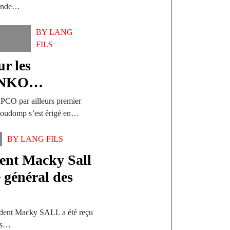
grande…
BY
LANG
FILS
r les
SONKO…
CO par ailleurs premier
 Goudomp s’est érigé en…
BY
LANG FILS
ent Macky Sall
e général des
ident Macky SALL a été reçu
nes…