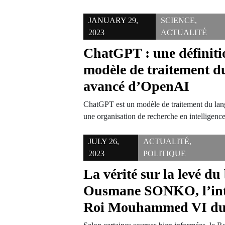
JANUARY 29,
SCIENCE
,
2023
ACTUALITÉ
ChatGPT : une définiti
modèle de traitement d
avancé d’OpenAI
ChatGPT est un modèle de traitement du la
une organisation de recherche en intelligenc
JULY 26,
ACTUALITÉ
,
2023
POLITIQUE
La vérité sur la levé du
Ousmane SONKO, l’int
Roi Mouhammed VI du