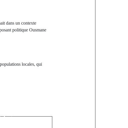
nait dans un contexte
opposant politique Ousmane
populations locales, qui
st
ension des
 partis et
litiques pour
écuritaires