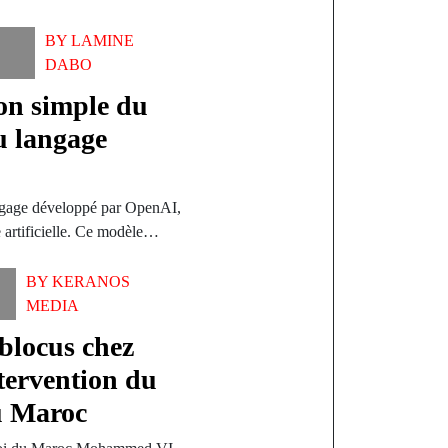
BY
LAMINE
DABO
on simple du
u langage
ngage développé par OpenAI,
e artificielle. Ce modèle…
BY
KERANOS
MEDIA
 blocus chez
ervention du
 Maroc