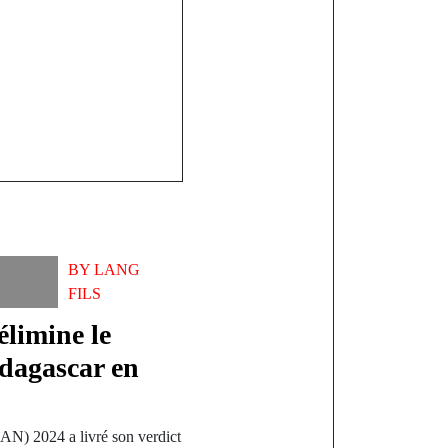
BY
LANG
FILS
limine le
adagascar en
N) 2024 a livré son verdict