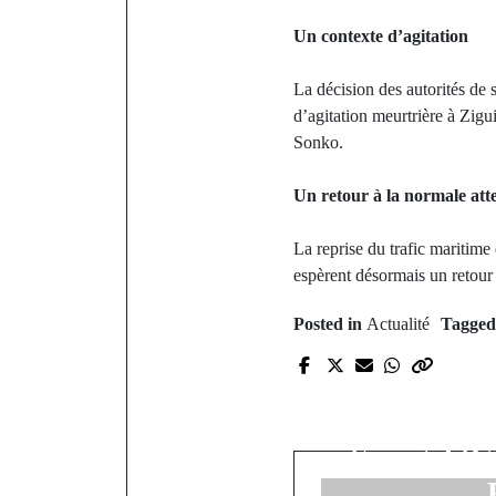
Un contexte d’agitation
La décision des autorités de s
d’agitation meurtrière à Zigu
Sonko.
Un retour à la normale at
La reprise du trafic maritim
espèrent désormais un retour 
Posted in
Actualité
Tagge
P
Korité 20
spirituali
Sénégal (C