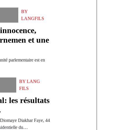
BY
LANGFILS
innocence,
rnemen et une
nité parlementaire est en
BY
LANG
FILS
l: les résultats
…
u Diomaye Diakhar Faye, 44
ésidentielle du…