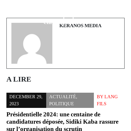
Sédhiou : Un puisatier périt dans un
Ziguinchor : Un drame familial
accident tragique, la population
ébranle la ville, un père et son
sous le choc
enfant périssent
KERANOS MEDIA
A LIRE
DECEMBER 29,
ACTUALITÉ
,
BY
LANG
2023
POLITIQUE
FILS
Présidentielle 2024: une centaine de
candidatures déposée, Sidiki Kaba rassure
sur l’organisation du scrutin