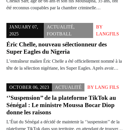
Cheikh Sarr, âgé de 66 ans et son fils Moustapha, 35 ans, ont
été reconnus coupables par la chambre criminelle…
JANUARY 07,
ACTUALITÉ
,
BY
2025
FOOTBALL
LANGFILS
Éric Chelle, nouveau sélectionneur des
Super Eagles du Nigeria
L’entraîneur malien Éric Chelle a été officiellement nommé à la
tête de la sélection nigériane, les Super Eagles. Après avoir…
OCTOBER 06, 2023
ACTUALITÉ
BY
LANG FILS
‘’Suspension’’ de la plateforme TikTok au
Sénégal : Le ministre Moussa Bocar Diop
donne les raisons
L’État du Sénégal a décidé de maintenir la ‘’suspension’’ de la
plateforme TikTok dans son territoire, en attendant de trouver…