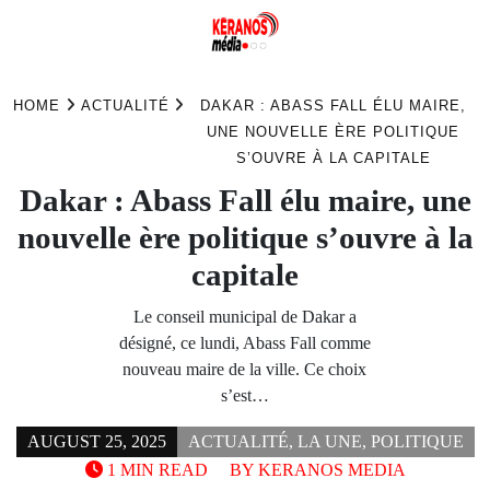
Skip
to
HOME
ACTUALITÉ
DAKAR : ABASS FALL ÉLU MAIRE,
content
UNE NOUVELLE ÈRE POLITIQUE
S’OUVRE À LA CAPITALE
Dakar : Abass Fall élu maire, une
nouvelle ère politique s’ouvre à la
capitale
Le conseil municipal de Dakar a
désigné, ce lundi, Abass Fall comme
nouveau maire de la ville. Ce choix
s’est…
AUGUST 25, 2025
ACTUALITÉ
,
LA UNE
,
POLITIQUE
1 MIN READ
BY
KERANOS MEDIA