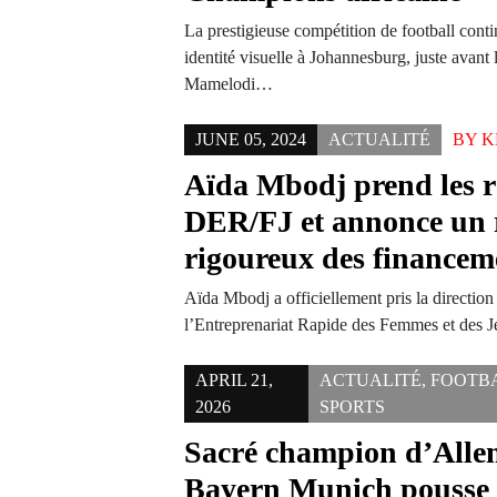
La prestigieuse compétition de football conti
identité visuelle à Johannesburg, juste avant l
Mamelodi…
JUNE 05, 2024
ACTUALITÉ
BY
K
Aïda Mbodj prend les r
DER/FJ et annonce un 
rigoureux des financem
Aïda Mbodj a officiellement pris la direction
l’Entreprenariat Rapide des Femmes et des
APRIL 21,
ACTUALITÉ
,
FOOTB
2026
SPORTS
Sacré champion d’All
Bayern Munich pousse 