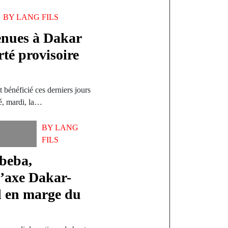
BY
LANG FILS
enues à Dakar
rté provisoire
bénéficié ces derniers jours
é, mardi, la…
BY
LANG
L
FILS
beba,
’axe Dakar-
 en marge du