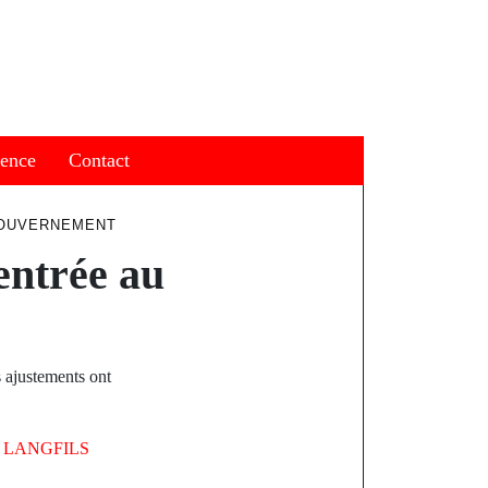
ience
Contact
GOUVERNEMENT
entrée au
s ajustements ont
Y
LANGFILS