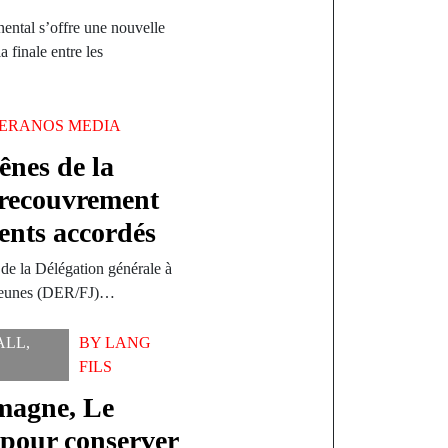
nental s’offre une nouvelle
a finale entre les
ERANOS MEDIA
ênes de la
recouvrement
ents accordés
 de la Délégation générale à
 Jeunes (DER/FJ)…
ALL
,
BY
LANG
FILS
emagne, Le
pour conserver