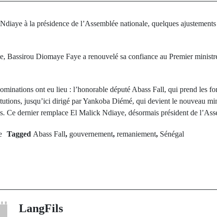
 Ndiaye à la présidence de l’Assemblée nationale, quelques ajustements 
ue, Bassirou Diomaye Faye a renouvelé sa confiance au Premier minist
inations ont eu lieu : l’honorable député Abass Fall, qui prend les fo
titutions, jusqu’ici dirigé par Yankoba Diémé, qui devient le nouveau min
ens. Ce dernier remplace El Malick Ndiaye, désormais président de l’Ass
e
Tagged
Abass Fall
,
gouvernement
,
remaniement
,
Sénégal
rev Post
Next Po
à Mbour : Six
Un nouveau s
'une famille
l'Assemblée nati
ans un incendie
le bureau é
LangFils