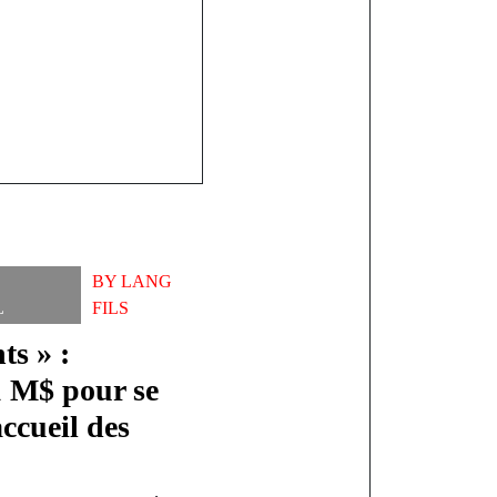
BY
LANG
L
FILS
ts » :
1 M$ pour se
ccueil des