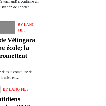
Swaziland) a confirmé un
istration de l’ancien
BY
LANG
FILS
 de Vélingara
e école; la
promettent
uée dans la commune de
er la mise en…
BY
LANG FILS
otidiens