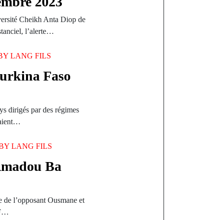
vembre 2023
versité Cheikh Anta Diop de
anciel, l’alerte…
BY
LANG FILS
 Burkina Faso
ays dirigés par des régimes
taient…
BY
LANG FILS
 Amadou Ba
se de l’opposant Ousmane et
EF…