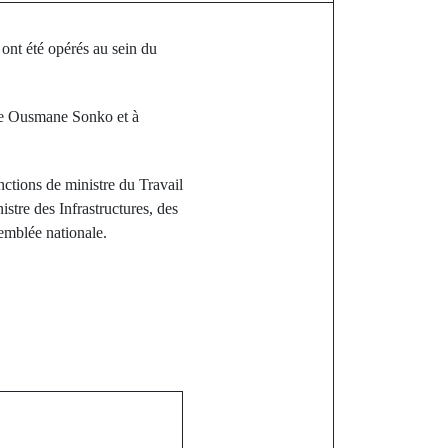
ont été opérés au sein du
re Ousmane Sonko et à
nctions de ministre du Travail
istre des Infrastructures, des
emblée nationale.
st
ouffle pour
onale : voici
largi...