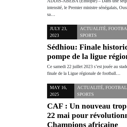
ADDIS-ABEBA (Éthiopie) – Dans une séque
intensité, le Premier ministre sénégalais, 
sa…
JULY 23,
ACTUALITÉ
,
FOOTBA
2023
SPORTS
Sédhiou: Finale histor
pompe de la ligue régio
Ce samedi 22 juillet 2023 s’est jouée au sta
finale de la Ligue régionale de football…
MAY 16,
ACTUALITÉ
,
FOOTBAL
2025
SPORTS
CAF : Un nouveau troph
22 mai pour révolutionn
Champions africaine