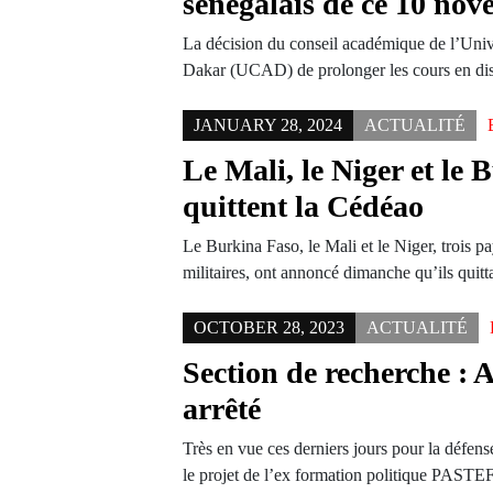
sénégalais de ce 10 no
La décision du conseil académique de l’Uni
Dakar (UCAD) de prolonger les cours en dist
JANUARY 28, 2024
ACTUALITÉ
Le Mali, le Niger et le
quittent la Cédéao
Le Burkina Faso, le Mali et le Niger, trois p
militaires, ont annoncé dimanche qu’ils quit
OCTOBER 28, 2023
ACTUALITÉ
Section de recherche :
arrêté
Très en vue ces derniers jours pour la défen
le projet de l’ex formation politique PAST