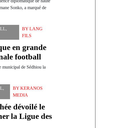
nce diplomatique de haute
Ousmane Sonko, a marqué de
LL
,
BY
LANG
FILS
ique en grande
nale football
de municipal de Sédhiou la
L
,
BY
KERANOS
MEDIA
ée dévoilé le
er la Ligue des