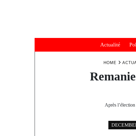
Skip
to
content
Actualité
Pol
HOME
ACTUA
Remaniem
Après l’élection
DECEMBER 