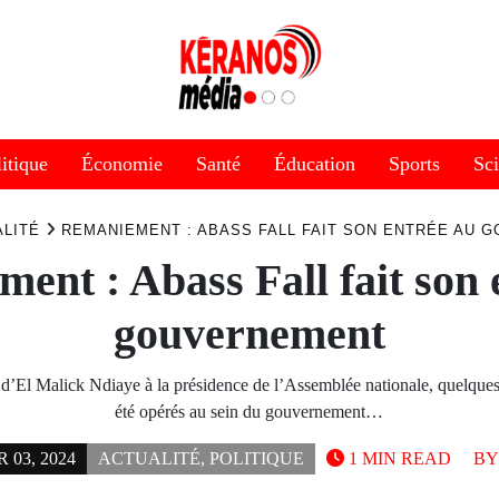
itique
Économie
Santé
Éducation
Sports
Sc
LITÉ
REMANIEMENT : ABASS FALL FAIT SON ENTRÉE AU 
ent : Abass Fall fait son 
gouvernement
 d’El Malick Ndiaye à la présidence de l’Assemblée nationale, quelque
été opérés au sein du gouvernement…
03, 2024
ACTUALITÉ
,
POLITIQUE
1 MIN READ
B