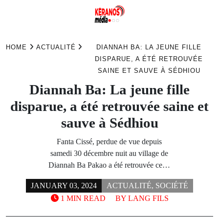
Skip
to
HOME
ACTUALITÉ
DIANNAH BA: LA JEUNE FILLE
content
DISPARUE, A ÉTÉ RETROUVÉE
SAINE ET SAUVE À SÉDHIOU
Diannah Ba: La jeune fille
disparue, a été retrouvée saine et
sauve à Sédhiou
Fanta Cissé, perdue de vue depuis
samedi 30 décembre nuit au village de
Diannah Ba Pakao a été retrouvée ce…
JANUARY 03, 2024
ACTUALITÉ
,
SOCIÉTÉ
1 MIN READ
BY
LANG FILS