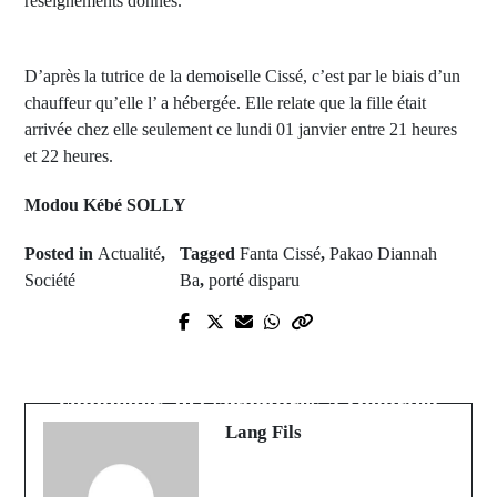
reseignements donnés.
D’après la tutrice de la demoiselle Cissé, c’est par le biais d’un
chauffeur qu’elle l’ a hébergée. Elle relate que la fille était
arrivée chez elle seulement ce lundi 01 janvier entre 21 heures
et 22 heures.
Modou Kébé SOLLY
Posted in
Actualité
,
Tagged
Fanta Cissé
,
Pakao Diannah
Société
Ba
,
porté disparu
Prev Post
Next Post
Contrôle Parrainage :"une dernière
Précision: Le PUR doit encore
chance" accordée à Pape Djibril
compléter 202 signatures à Diourbel
Fall
Lang Fils