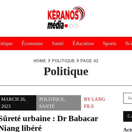
itique
Économie
Santé
Éducation
Sports
Sc
HOME
POLITIQUE
PAGE 42
Politique
Rec
MARCH 26,
POLITIQUE
,
BY
LANG
2023
SANTÉ
FILS
Sûreté urbaine : Dr Babacar
C
Niang libéré
Act