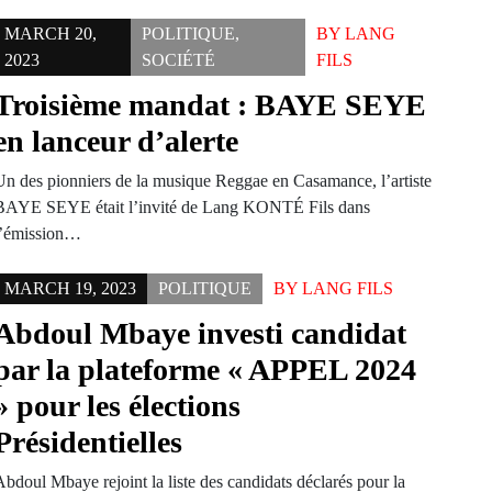
MARCH 20,
POLITIQUE
,
BY
LANG
2023
SOCIÉTÉ
FILS
Troisième mandat : BAYE SEYE
en lanceur d’alerte
Un des pionniers de la musique Reggae en Casamance, l’artiste
BAYE SEYE était l’invité de Lang KONTÉ Fils dans
l’émission…
MARCH 19, 2023
POLITIQUE
BY
LANG FILS
Abdoul Mbaye investi candidat
par la plateforme « APPEL 2024
» pour les élections
Présidentielles
Abdoul Mbaye rejoint la liste des candidats déclarés pour la