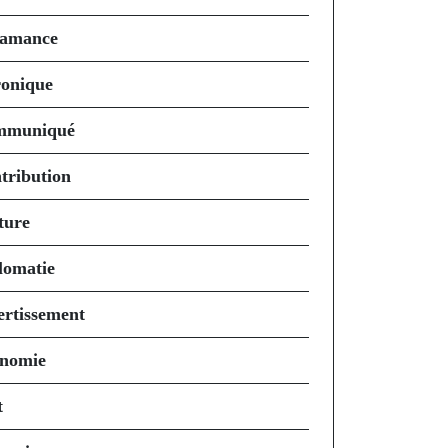
amance
onique
mmuniqué
tribution
ture
lomatie
ertissement
nomie
t