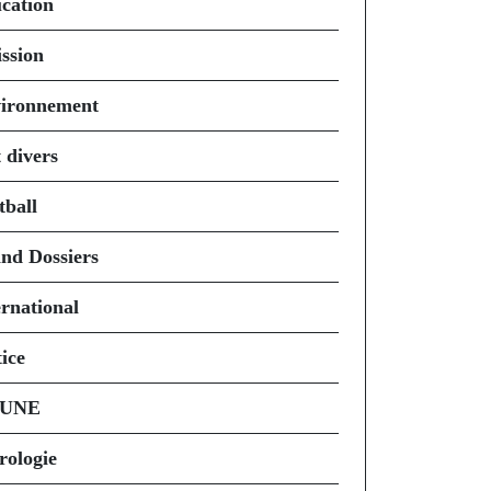
cation
ssion
ironnement
 divers
tball
nd Dossiers
ernational
ice
 UNE
rologie