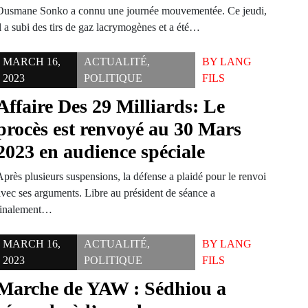
Ousmane Sonko a connu une journée mouvementée. Ce jeudi,
l a subi des tirs de gaz lacrymogènes et a été…
MARCH 16,
ACTUALITÉ
,
BY
LANG
2023
POLITIQUE
FILS
Affaire Des 29 Milliards: Le
procès est renvoyé au 30 Mars
2023 en audience spéciale
Après plusieurs suspensions, la défense a plaidé pour le renvoi
avec ses arguments. Libre au président de séance a
finalement…
MARCH 16,
ACTUALITÉ
,
BY
LANG
2023
POLITIQUE
FILS
Marche de YAW : Sédhiou a