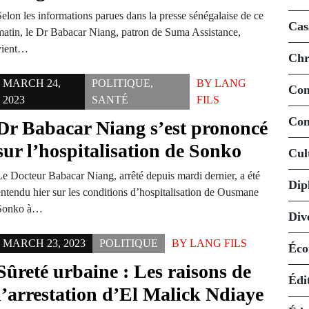
Selon les informations parues dans la presse sénégalaise de ce
Cas
matin, le Dr Babacar Niang, patron de Suma Assistance,
vient…
Chr
MARCH 24,
POLITIQUE
,
BY
LANG
Co
2023
SANTÉ
FILS
Con
Dr Babacar Niang s’est prononcé
sur l’hospitalisation de Sonko
Cul
Le Docteur Babacar Niang, arrêté depuis mardi dernier, a été
Dip
entendu hier sur les conditions d’hospitalisation de Ousmane
Sonko à…
Div
MARCH 23, 2023
POLITIQUE
BY
LANG FILS
Éco
Sûreté urbaine : Les raisons de
Édi
l’arrestation d’El Malick Ndiaye