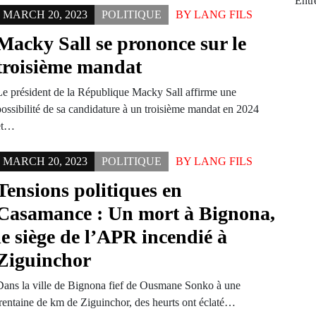
Entr
MARCH 20, 2023
POLITIQUE
BY
LANG FILS
Macky Sall se prononce sur le
troisième mandat
Le président de la République Macky Sall affirme une
possibilité de sa candidature à un troisième mandat en 2024
et…
MARCH 20, 2023
POLITIQUE
BY
LANG FILS
Tensions politiques en
Casamance : Un mort à Bignona,
le siège de l’APR incendié à
Ziguinchor
Dans la ville de Bignona fief de Ousmane Sonko à une
trentaine de km de Ziguinchor, des heurts ont éclaté…