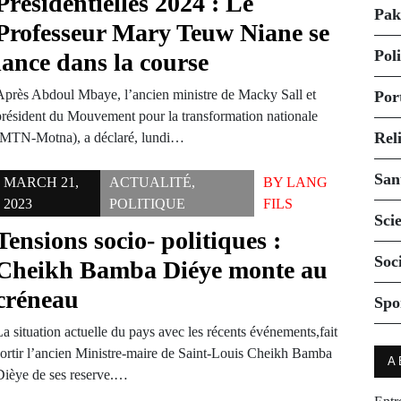
Présidentielles 2024 : Le
Pak
Professeur Mary Teuw Niane se
Pol
lance dans la course
Après Abdoul Mbaye, l’ancien ministre de Macky Sall et
Por
président du Mouvement pour la transformation nationale
Rel
(MTN-Motna), a déclaré, lundi…
San
MARCH 21,
ACTUALITÉ
,
BY
LANG
2023
POLITIQUE
FILS
Sci
Tensions socio- politiques :
Soc
Cheikh Bamba Diéye monte au
créneau
Spo
a situation actuelle du pays avec les récents événements,fait
sortir l’ancien Ministre-maire de Saint-Louis Cheikh Bamba
A
Dièye de ses reserve.…