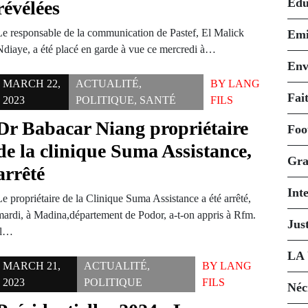
Édu
révélées
Le responsable de la communication de Pastef, El Malick
Emi
Ndiaye, a été placé en garde à vue ce mercredi à…
Env
MARCH 22,
ACTUALITÉ
,
BY
LANG
Fait
2023
POLITIQUE
,
SANTÉ
FILS
Dr Babacar Niang propriétaire
Foo
de la clinique Suma Assistance,
Gra
arrêté
Int
e propriétaire de la Clinique Suma Assistance a été arrêté,
mardi, à Madina,département de Podor, a-t-on appris à Rfm.
Just
Il…
LA
MARCH 21,
ACTUALITÉ
,
BY
LANG
2023
POLITIQUE
FILS
Néc