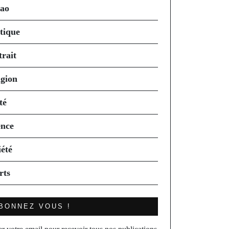
ao
itique
trait
igion
té
ence
iété
rts
BONNEZ VOUS !