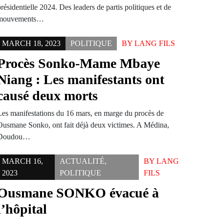
résidentielle 2024. Des leaders de partis politiques et de
mouvements…
MARCH 18, 2023
POLITIQUE
BY
LANG FILS
Procès Sonko-Mame Mbaye
Niang : Les manifestants ont
causé deux morts
Les manifestations du 16 mars, en marge du procès de
Ousmane Sonko, ont fait déjà deux victimes. A Médina,
Doudou…
MARCH 16,
ACTUALITÉ
,
BY
LANG
2023
POLITIQUE
FILS
Ousmane SONKO évacué à
l’hôpital