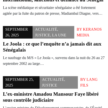
La scène médiatique et sécuritaire sénégalaise a été fortement
agitée par la fuite du patron de presse, Madiambal Diagne, vers…
SEPTEMBER
ACTUALITÉ
,
BY
KERANOS
26, 2025
JUSTICE
,
LA UNE
MEDIA
Le Joola : ce que l’enquête n’a jamais dit aux
Sénégalais
Le naufrage du M/S « Le Joola », survenu dans la nuit du 26 au 27
septembre 2002 au large…
SEPTEMBER 25,
ACTUALITÉ
,
BY
LANG
2025
JUSTICE
FILS
L’ex-ministre Amadou Mansour Faye libéré
sous contrôle judiciaire
L’ancien ministre du Développement communautaire, de l’Équité