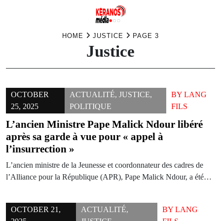
Skip
HOME
JUSTICE
PAGE 3
Justice
to
content
OCTOBER
ACTUALITÉ
,
JUSTICE
,
BY
LANG
25, 2025
POLITIQUE
FILS
L’ancien Ministre Pape Malick Ndour libéré
après sa garde à vue pour « appel à
l’insurrection »
L’ancien ministre de la Jeunesse et coordonnateur des cadres de
l’Alliance pour la République (APR), Pape Malick Ndour, a été…
OCTOBER 21,
ACTUALITÉ
,
BY
LANG