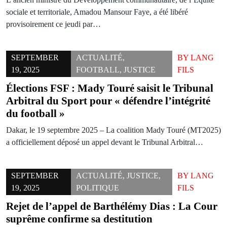
sociale et territoriale, Amadou Mansour Faye, a été libéré
provisoirement ce jeudi par…
SEPTEMBER
ACTUALITÉ
,
BY
LANG
19, 2025
FOOTBALL
,
JUSTICE
FILS
Élections FSF : Mady Touré saisit le Tribunal
Arbitral du Sport pour « défendre l’intégrité
du football »
Dakar, le 19 septembre 2025 – La coalition Mady Touré (MT2025)
a officiellement déposé un appel devant le Tribunal Arbitral…
SEPTEMBER
ACTUALITÉ
,
JUSTICE
,
BY
LANG
19, 2025
POLITIQUE
FILS
Rejet de l’appel de Barthélémy Dias : La Cour
suprême confirme sa destitution