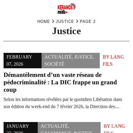
Skip
HOME
JUSTICE
PAGE 2
Justice
to
content
FEBRUARY
ACTUALITÉ
,
JUSTICE
,
BY
LANG
07, 2026
SOCIÉTÉ
FILS
Démantèlement d’un vaste réseau de
pédocriminalité : La DIC frappe un grand
coup
Selon les informations révélées par le quotidien Libération dans
son édition du week-end du 7 février 2026, la Direction des…
JANUARY
ACTUALITÉ
,
BY
LANG