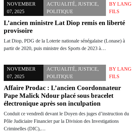
NOVEMBER
ACTUALITÉ
,
JUSTICE
,
BY
LANG
07, 2025
POLITIQUE
FILS
L’ancien ministre Lat Diop remis en liberté
provisoire
Lat Diop, PDG de la Loterie nationale sénégalaise (Lonase) à
partir de 2020, puis ministre des Sports de 2023 à…
NOVEMBER
ACTUALITÉ
,
JUSTICE
,
BY
LANG
07, 2025
POLITIQUE
FILS
Affaire Prodac : L’ancien Coordonnateur
Pape Malick Ndour placé sous bracelet
électronique après son inculpation
Conduit ce vendredi devant le Doyen des juges d’instruction du
Pôle Judiciaire Financier par la Division des Investigations
Criminelles (DIC),…