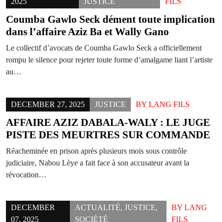
2025
JUSTICE
FILS
Coumba Gawlo Seck dément toute implication
dans l’affaire Aziz Ba et Wally Gano
Le collectif d’avocats de Coumba Gawlo Seck a officiellement
rompu le silence pour rejeter toute forme d’amalgame liant l’artiste
au…
DECEMBER 27, 2025
JUSTICE
BY
LANG FILS
AFFAIRE AZIZ DABALA-WALY : LE JUGE
PISTE DES MEURTRES SUR COMMANDE
Réacheminée en prison après plusieurs mois sous contrôle
judiciaire, Nabou Lèye a fait face à son accusateur avant la
révocation…
DECEMBER
ACTUALITÉ
,
JUSTICE
,
BY
LANG
07, 2025
SOCIÉTÉ
FILS