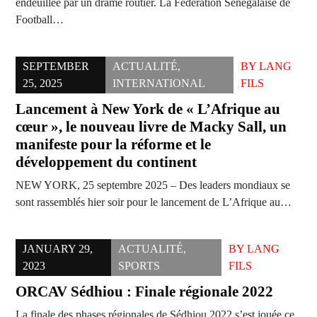
endeuillée par un drame routier. La Fédération Sénégalaise de
Football…
SEPTEMBER
ACTUALITÉ
,
BY
LANG
25, 2025
INTERNATIONAL
FILS
Lancement à New York de « L’Afrique au
cœur », le nouveau livre de Macky Sall, un
manifeste pour la réforme et le
développement du continent
NEW YORK, 25 septembre 2025 – Des leaders mondiaux se
sont rassemblés hier soir pour le lancement de L’Afrique au…
JANUARY 29,
ACTUALITÉ
,
BY
LANG
2023
SPORTS
FILS
ORCAV Sédhiou : Finale régionale 2022
La finale des phases régionales de Sédhiou 2022 s’est jouée ce