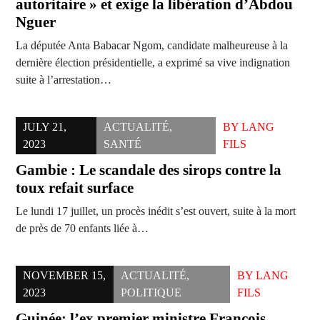
autoritaire » et exige la libération d’Abdou
Nguer
La députée Anta Babacar Ngom, candidate malheureuse à la
dernière élection présidentielle, a exprimé sa vive indignation
suite à l’arrestation…
JULY 21,
ACTUALITÉ
,
BY
LANG
2023
SANTÉ
FILS
Gambie : Le scandale des sirops contre la
toux refait surface
Le lundi 17 juillet, un procès inédit s’est ouvert, suite à la mort
de près de 70 enfants liée à…
NOVEMBER 15,
ACTUALITÉ
,
BY
LANG
2023
POLITIQUE
FILS
Guinée: l’ex premier ministre François