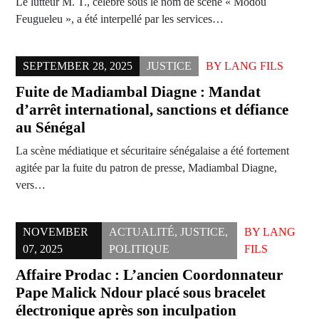
Le lutteur M. T., célèbre sous le nom de scène « Modou
Feugueleu », a été interpellé par les services…
SEPTEMBER 28, 2025
JUSTICE
BY
LANG FILS
Fuite de Madiambal Diagne : Mandat
d’arrêt international, sanctions et défiance
au Sénégal
La scène médiatique et sécuritaire sénégalaise a été fortement
agitée par la fuite du patron de presse, Madiambal Diagne,
vers…
NOVEMBER
ACTUALITÉ
,
JUSTICE
,
BY
LANG
07, 2025
POLITIQUE
FILS
Affaire Prodac : L’ancien Coordonnateur
Pape Malick Ndour placé sous bracelet
électronique après son inculpation