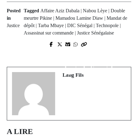
Posted
Tagged
Affaire Aziz Dabala | Nabou Lèye | Double
in
meurtre Pikine | Mamadou Lamine Diaw | Mandat de
Justice
dépôt | Tarba Mbaye | DIC Sénégal | Technopole |
Assassinat sur commande | Justice Sénégalaise
Prev Post
Next Post
Interception de migrants à
Katabina : Quand la diaspora et la
Popenguine : 123 personnes
jeunesse s’unissent pour le triomphe
secourues au large du Sénégal
du sport
Lang Fils
A LIRE