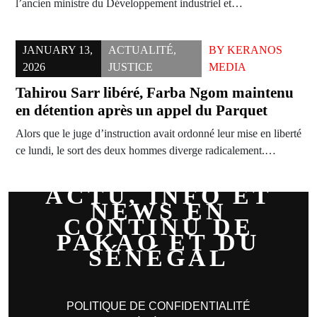
l’ancien ministre du Développement industriel et…
JANUARY 13,
ACTUALITÉ
,
BY
KERANOS
2026
JUSTICE
MEDIA
Tahirou Sarr libéré, Farba Ngom maintenu
en détention après un appel du Parquet
Alors que le juge d’instruction avait ordonné leur mise en liberté
ce lundi, le sort des deux hommes diverge radicalement.…
ACTU, INFO ET
NEWS EN
CONTINU DE
PAKAO ET DU
SÉNÉGAL
POLITIQUE DE CONFIDENTIALITÉ