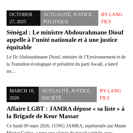
OCTOBER
ACTUALITÉ
,
JUSTICE
,
BY
LANG
27, 2025
POLITIQUE
FILS
Sénégal : Le ministre Abdourahmane Diouf
appelle à l’unité nationale et à une justice
équitable
Le Dr Abdourahmane Diouf, ministre de l’Environnement et de
la Transition écologique et président du parti Awalé, a lancé
un…
MARCH 10,
ACTUALITÉ
,
JUSTICE
,
BY
LANG
2026
SOCIÉTÉ
FILS
Affaire LGBT : JAMRA dépose « sa liste » à
la Brigade de Keur Massar
Ce lundi 09 mars 2026, l’ONG JAMRA, représentée par Mame
Mactar Guèye, a tenu une séance de travail capitale avec…