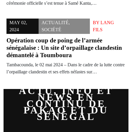
cérémonie officielle s’est tenue à Samé Kanta,…
MAY 02,
ACTUALITÉ
,
BY
LANG
2024
SOCIÉTÉ
FILS
Opération coup de poing de l’armée
sénégalaise : Un site d’orpaillage clandestin
démantelé à Toumboura
Tambacounda, le 02 mai 2024 – Dans le cadre de la lutte contre
l’orpaillage clandestin et ses effets néfastes sur…
ACTU, INFO ET
NEWS EN
CONTINU DE
PAKAO ET DU
SÉNÉGAL