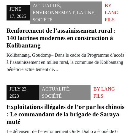
ACTUALITÉ
,
BY
JUNE
ENVIRONNEMENT
,
LA UNE
,
LANG
17, 2025
SOCIÉTÉ
FILS
Renforcement de l’assainissement rural :
140 latrines modernes en construction à
Kolibantang
Kolibantang, Goudomp– Dans le cadre du Programme d’accès
à l’assainissement en milieu rural, la commune de Kolibantang
bénéficie actuellement de…
JULY 23,
ACTUALITÉ
,
BY
LANG
2023
SOCIÉTÉ
FILS
Exploitations illégales de l’or par les chinois
: Le commandant de la brigade de Saraya
muté
Le défenseur de l’environnement Oudy Diallo a écopé de 6