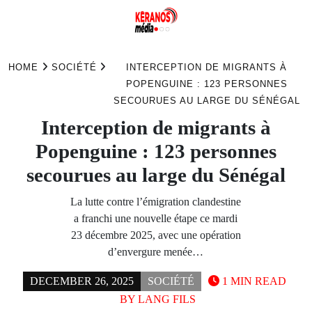
Skip
to
HOME
SOCIÉTÉ
INTERCEPTION DE MIGRANTS À
content
POPENGUINE : 123 PERSONNES
SECOURUES AU LARGE DU SÉNÉGAL
Interception de migrants à
Popenguine : 123 personnes
secourues au large du Sénégal
La lutte contre l’émigration clandestine
a franchi une nouvelle étape ce mardi
23 décembre 2025, avec une opération
d’envergure menée…
DECEMBER 26, 2025
SOCIÉTÉ
1 MIN READ
BY
LANG FILS