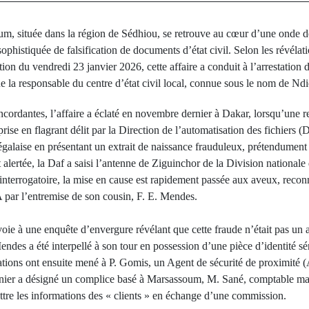
m, située dans la région de Sédhiou, se retrouve au cœur d’une onde de
ophistiquée de falsification de documents d’état civil. Selon les révélat
ion du vendredi 23 janvier 2026, cette affaire a conduit à l’arrestation d
ue la responsable du centre d’état civil local, connue sous le nom de Nd
cordantes, l’affaire a éclaté en novembre dernier à Dakar, lorsqu’une r
ise en flagrant délit par la Direction de l’automatisation des fichiers (D
négalaise en présentant un extrait de naissance frauduleux, prétendument 
rtée, la Daf a saisi l’antenne de Ziguinchor de la Division nationale de
interrogatoire, la mise en cause est rapidement passée aux aveux, reconn
ar l’entremise de son cousin, F. E. Mendes.
voie à une enquête d’envergure révélant que cette fraude n’était pas un ac
Mendes a été interpellé à son tour en possession d’une pièce d’identité s
gations ont ensuite mené à P. Gomis, un Agent de sécurité de proximité 
nier a désigné un complice basé à Marsassoum, M. Sané, comptable mati
ettre les informations des « clients » en échange d’une commission.