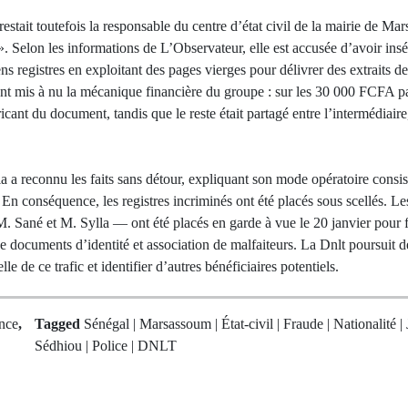
restait toutefois la responsable du centre d’état civil de la mairie de Ma
Selon les informations de L’Observateur, elle est accusée d’avoir ins
ens registres en exploitant des pages vierges pour délivrer des extraits 
ont mis à nu la mécanique financière du groupe : sur les 30 000 FCFA pa
ant du document, tandis que le reste était partagé entre l’intermédiaire,
a reconnu les faits sans détour, expliquant son mode opératoire consistan
En conséquence, les registres incriminés ont été placés sous scellés. Le
 Sané et M. Sylla — ont été placés en garde à vue le 20 janvier pour f
e documents d’identité et association de malfaiteurs. La Dnlt poursuit d
le de ce trafic et identifier d’autres bénéficiaires potentiels.
nce
,
Tagged
Sénégal | Marsassoum | État-civil | Fraude | Nationalité | 
Sédhiou | Police | DNLT
rev Post
Next Po