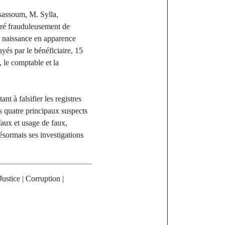
rsassoum, M. Sylla,
éré frauduleusement de
de naissance en apparence
yés par le bénéficiaire, 15
 le comptable et la
t à falsifier les registres
s quatre principaux suspects
aux et usage de faux,
ésormais ses investigations
Justice | Corruption |
st