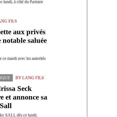
e lundi, à côté du Parisien
ANG FILS
tte aux privés
 notable saluée
 ce mardi avec les autorités
TIQUE
BY
LANG FILS
drissa Seck
re et annonce sa
Sall
acky SALL dès ce lundi.