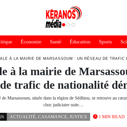
itique
Économie
Santé
Éducation
Sports
Sc
ALE À LA MAIRIE DE MARSASSOUM : UN RÉSEAU DE TRAFIC
e à la mairie de Marsass
de trafic de nationalité d
é de Marsassoum, située dans la région de Sédhiou, se retrouve au cœu
choc judiciaire suite…
26
ACTUALITÉ
,
CASAMANCE
,
JUSTICE
1 MIN READ