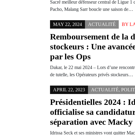
Sacré meilleur défenseur central de Ligue 1 c
Pacho, Malang Sarr boucle une saison de…
MAY 22, 2024
ACTUALITÉ
BY
L
Remboursement de la de
stockeurs : Une avancée
par les Ops
Dakar, le 22 mai 2024 – Lors d’une rencontre
de tutelle, les Opérateurs privés stockeurs…
APRIL 22, 2023
ACTUALITÉ
,
POLI
Présidentielles 2024 : I
officialise sa candidatu
séparation avec Macky 
Idrissa Seck et ses ministres vont quitter M