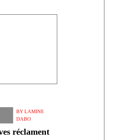
sachets de
n découverts
litaire
BY
LAMINE
DABO
ves réclament