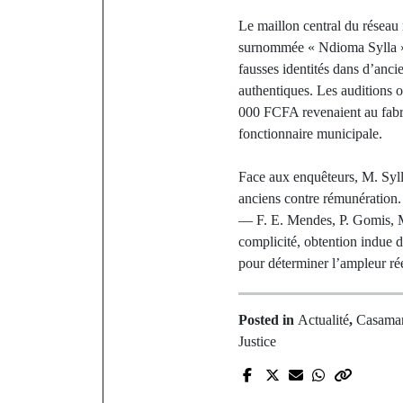
Le maillon central du réseau 
surnommée « Ndioma Sylla ». 
fausses identités dans d’anci
authentiques. Les auditions 
000 FCFA revenaient au fabric
fonctionnaire municipale.
Face aux enquêteurs, M. Sylla 
anciens contre rémunération. 
— F. E. Mendes, P. Gomis, M.
complicité, obtention indue d
pour déterminer l’ampleur réel
Posted in
Actualité
,
Casama
Justice
P