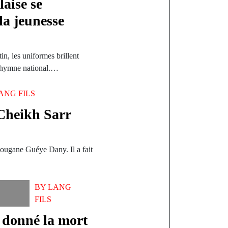
laise se
la jeunesse
n, les uniformes brillent
 l’hymne national.…
ANG FILS
Cheikh Sarr
Bougane Guéye Dany. Il a fait
BY
LANG
FILS
 donné la mort