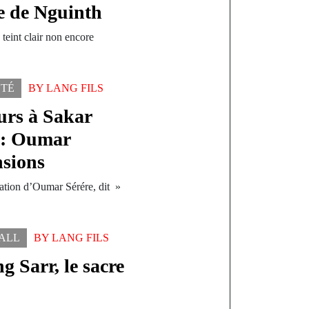
ce de Nguinth
eint clair non encore
ÉTÉ
BY
LANG FILS
urs à Sakar
l : Oumar
nsions
tation d’Oumar Sérére, dit »
ALL
BY
LANG FILS
 Sarr, le sacre