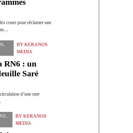
grammes
 les cours pour réclamer une
sont…
ON
,
BY
KERANOS
MEDIA
la RN6 : un
euille Saré
circulation d’une rare
…
UNE
,
BY
KERANOS
MEDIA