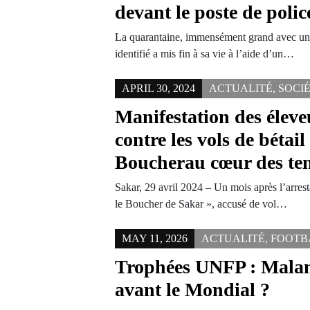
devant le poste de poli
La quarantaine, immensément grand avec un t
identifié a mis fin à sa vie à l’aide d’un…
APRIL 30, 2024
ACTUALITÉ
,
SOCI
Manifestation des éleve
contre les vols de bétai
Boucherau cœur des te
Sakar, 29 avril 2024 – Un mois après l’arres
le Boucher de Sakar », accusé de vol…
MAY 11, 2026
ACTUALITÉ
,
FOOTB
Trophées UNFP : Malang
avant le Mondial ?