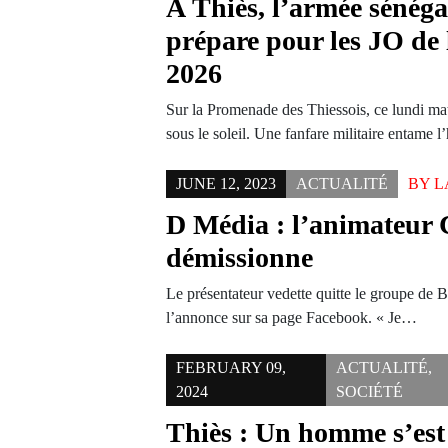
À Thiès, l’armée sénéga
prépare pour les JO de 
2026
Sur la Promenade des Thiessois, ce lundi mati
sous le soleil. Une fanfare militaire entame
JUNE 12, 2023
ACTUALITÉ
BY
L
D Média : l’animateur 
démissionne
Le présentateur vedette quitte le groupe de 
l’annonce sur sa page Facebook. « Je…
FEBRUARY 09,
ACTUALITÉ
,
2024
SOCIÉTÉ
Thiès : Un homme s’est