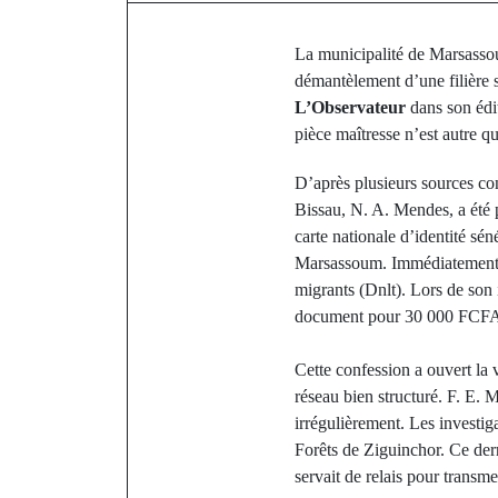
La municipalité de Marsassou
démantèlement d’une filière s
L’Observateur
dans son édit
pièce maîtresse n’est autre q
D’après plusieurs sources con
Bissau, N. A. Mendes, a été pr
carte nationale d’identité sé
Marsassoum. Immédiatement ale
migrants (Dnlt). Lors de son 
document pour 30 000 FCFA p
Cette confession a ouvert la 
réseau bien structuré. F. E. 
irrégulièrement. Les investi
Forêts de Ziguinchor. Ce der
servait de relais pour transm