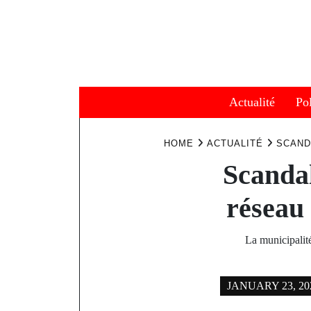
Skip
to
content
Actualité
Pol
HOME
ACTUALITÉ
SCAND
Scandal
réseau 
La municipalit
JANUARY 23, 20