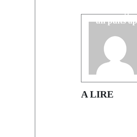
Tragédie à 
Un enseigna
un puits ap
A LIRE