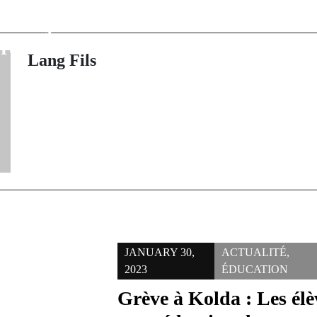
Keur Ngalgou :
Sédhiou : 45 
nt se jette dans
chanvre indie
rès son service
par un mi
Lang Fils
JANUARY 30,
ACTUALITÉ
,
2023
ÉDUCATION
Grève à Kolda : Les élè