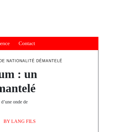
ience
Contact
 DE NATIONALITÉ DÉMANTELÉ
oum : un
émantelé
r d’une onde de
BY
LANG FILS