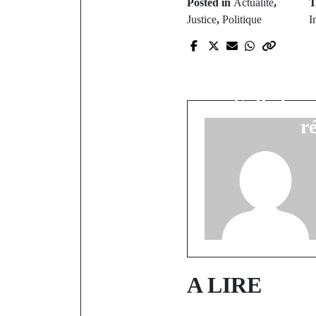
Posted in
Actualité
,
T
Justice
,
Politique
I
P
« Les sénéga
: l'ancien 
Sall char
r
A LIRE