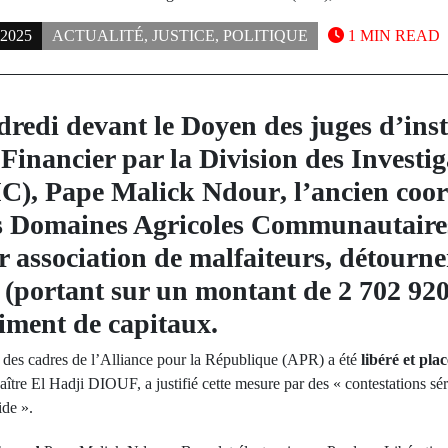
2025
ACTUALITÉ
,
JUSTICE
,
POLITIQUE
1 MIN READ
dredi devant le Doyen des juges d’ins
 Financier par la Division des Investig
IC),
Pape Malick Ndour
, l’ancien co
 Domaines Agricoles Communautaires
r association de malfaiteurs, détourn
s (portant sur un montant de
2 702 920
himent de capitaux.
 des cadres de l’Alliance pour la République (APR) a été
libéré et pla
ître El Hadji DIOUF, a justifié cette mesure par des « contestations sér
ide ».