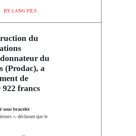
BY
LANG FILS
truction du
ations
ordonnateur du
 (Prodac), a
ement de
 922 francs
cé sous bracelet
ieuses », déclarant que le