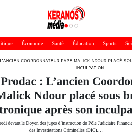
itique
Économie
Santé
Éducation
Sports
Sc
: L’ANCIEN COORDONNATEUR PAPE MALICK NDOUR PLACÉ SO
INCULPATION
 Prodac : L’ancien Coord
alick Ndour placé sous b
ctronique après son inculpa
edi devant le Doyen des juges d’instruction du Pôle Judiciaire Financie
des Investigations Criminelles (DIC),…