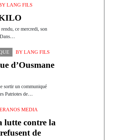
BY
LANG FILS
SIKILO
 rendu, ce mercredi, son
o. Dans…
IQUE
BY
LANG FILS
ique d’Ousmane
 de sortir un communiqué
es Patriotes de…
ERANOS MEDIA
lutte contre la
 refusent de