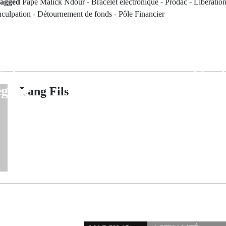
agged
Pape Malick Ndour - Bracelet électronique - Prodac - Libération
nculpation - Détournement de fonds - Pôle Financier
rev Post
lais sont déçus »
Next Po
Président Macky
L’ancien minis
ge le nouveau
remis en libert
égime
Lang Fils