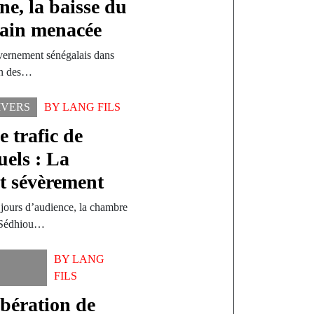
ine, la baisse du
pain menacée
vernement sénégalais dans
ion des…
IVERS
BY
LANG FILS
e trafic de
uels : La
it sévèrement
 jours d’audience, la chambre
e Sédhiou…
,
BY
LANG
FILS
ibération de