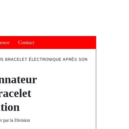
ience
Contact
US BRACELET ÉLECTRONIQUE APRÈS SON
onnateur
racelet
tion
r par la Division