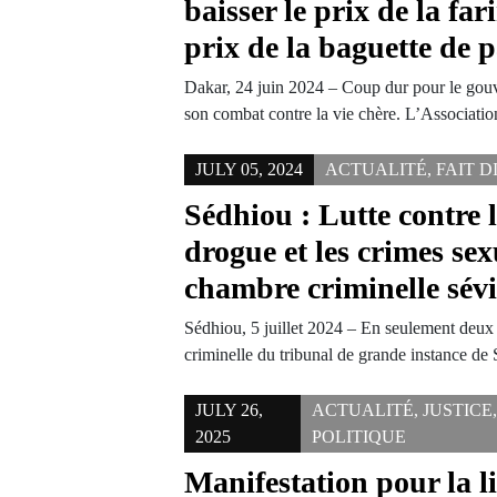
baisser le prix de la far
prix de la baguette de 
Dakar, 24 juin 2024 – Coup dur pour le gou
son combat contre la vie chère. L’Associat
JULY 05, 2024
ACTUALITÉ
,
FAIT D
Sédhiou : Lutte contre l
drogue et les crimes sex
chambre criminelle sév
Sédhiou, 5 juillet 2024 – En seulement deux
criminelle du tribunal de grande instance d
JULY 26,
ACTUALITÉ
,
JUSTICE
2025
POLITIQUE
Manifestation pour la l