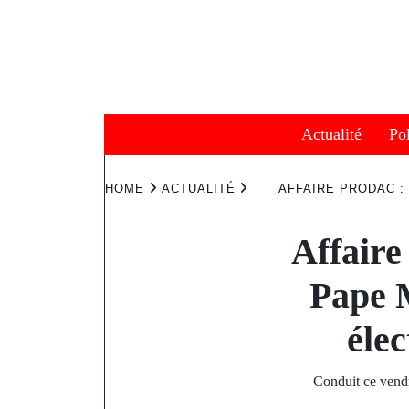
Skip
to
content
Actualité
Pol
HOME
ACTUALITÉ
AFFAIRE PRODAC 
Affaire
Pape M
éle
Conduit ce vendr