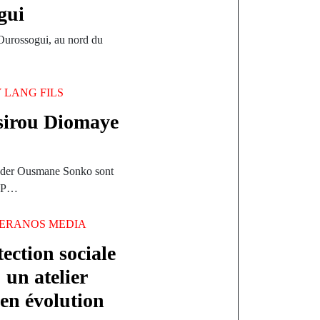
gui
Ourossogui, au nord du
…
Y
LANG FILS
sirou Diomaye
eader Ousmane Sonko sont
 CAP…
ERANOS MEDIA
ection sociale
 un atelier
 en évolution