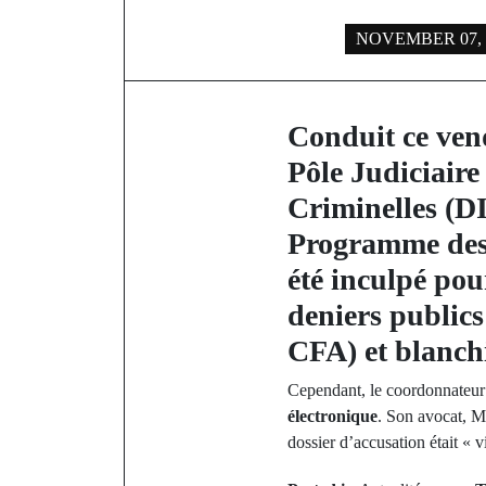
NOVEMBER 07, 
Conduit ce ven
Pôle Judiciaire
Criminelles (D
Programme des
été inculpé pou
deniers public
CFA
) et blanc
Cependant, le coordonnateur
électronique
. Son avocat, Ma
dossier d’accusation était « v