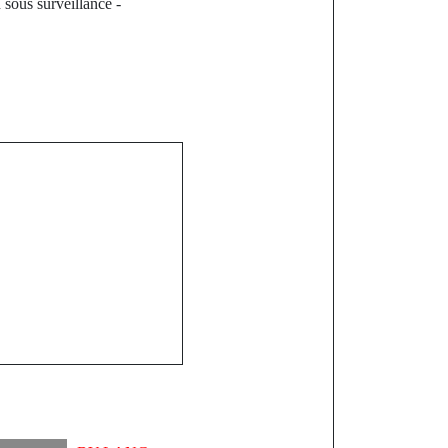
 sous surveillance -
st
tre Lat Diop
é provisoire