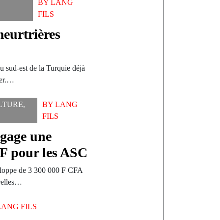
BY
LANG
FILS
meurtrières
u sud-est de la Turquie déjà
ier.…
LTURE
,
BY
LANG
FILS
égage une
 F pour les ASC
eloppe de 3 300 000 F CFA
urelles…
LANG FILS