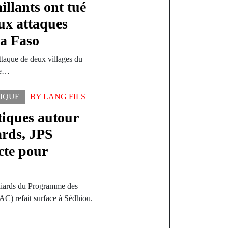
illants ont tué
ux attaques
na Faso
attaque de deux villages du
re…
TIQUE
BY
LANG FILS
tiques autour
iards, JPS
cte pour
lliards du Programme des
) refait surface à Sédhiou.