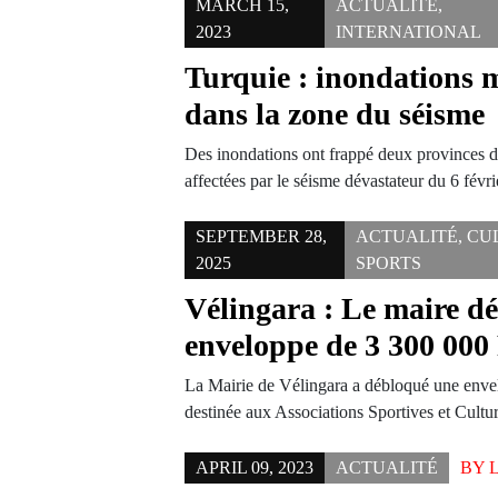
MARCH 15,
ACTUALITÉ
,
2023
INTERNATIONAL
Turquie : inondations 
dans la zone du séisme
Des inondations ont frappé deux provinces d
affectées par le séisme dévastateur du 6 févr
SEPTEMBER 28,
ACTUALITÉ
,
CU
2025
SPORTS
Vélingara : Le maire d
enveloppe de 3 300 000
La Mairie de Vélingara a débloqué une env
destinée aux Associations Sportives et Cult
APRIL 09, 2023
ACTUALITÉ
BY