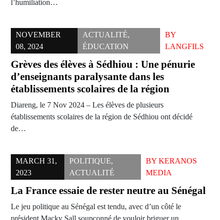
l’humiliation…
NOVEMBER
ACTUALITÉ
,
BY
08, 2024
ÉDUCATION
LANGFILS
Grèves des élèves à Sédhiou : Une pénurie
d’enseignants paralysante dans les
établissements scolaires de la région
Diareng, le 7 Nov 2024 – Les élèves de plusieurs
établissements scolaires de la région de Sédhiou ont décidé
de…
MARCH 31,
POLITIQUE
,
BY
KERANOS
2023
ACTUALITÉ
MEDIA
La France essaie de rester neutre au Sénégal
Le jeu politique au Sénégal est tendu, avec d’un côté le
président Macky Sall soupçonné de vouloir briguer un