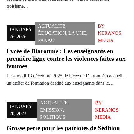
troisième…
ACTUALITÉ
,
BY
JANUARY
ÉDUCATION
,
LA UNE
,
KERANOS
26, 2026
PAKAO
MEDIA
Lycée de Diaroumé : Les enseignants en
première ligne contre les violences faites aux
femmes
Le samedi 13 décembre 2025, le lycée de Diaroumé a accueilli
un atelier de formation destiné aux enseignants dans le…
ACTUALITÉ
,
BY
JANUARY
EMISSION
,
KERANOS
20, 2023
POLITIQUE
MEDIA
Grosse perte pour les patriotes de Sédhiou