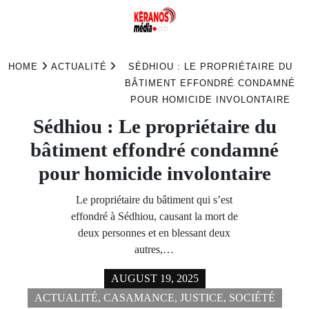
Skip
to
HOME
ACTUALITÉ
SÉDHIOU : LE PROPRIÉTAIRE DU
content
BÂTIMENT EFFONDRÉ CONDAMNÉ
POUR HOMICIDE INVOLONTAIRE
Sédhiou : Le propriétaire du
bâtiment effondré condamné
pour homicide involontaire
Le propriétaire du bâtiment qui s’est
effondré à Sédhiou, causant la mort de
deux personnes et en blessant deux
autres,…
AUGUST 19, 2025
ACTUALITÉ
,
CASAMANCE
,
JUSTICE
,
SOCIÉTÉ