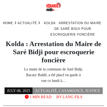
Skip
to
HOME
ACTUALITÉ
KOLDA : ARRESTATION DU MAIRE
content
DE SARÉ BIDJI POUR
ESCROQUERIE FONCIÈRE
Kolda : Arrestation du Maire de
Saré Bidji pour escroquerie
foncière
Le maire de la commune de Saré Bidji,
Bacary Baldé, a été placé en garde à
vue ce lundi à…
JULY 08, 2025
ACTUALITÉ
,
CASAMANCE
,
JUSTICE
1 MIN READ
BY
LANG FILS