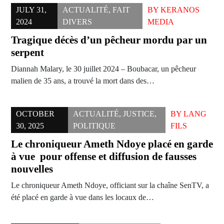
JULY 31,
ACTUALITÉ
,
FAIT
BY
KERANOS
2024
DIVERS
MEDIA
Tragique décès d’un pêcheur mordu par un
serpent
Diannah Malary, le 30 juillet 2024 – Boubacar, un pêcheur
malien de 35 ans, a trouvé la mort dans des…
OCTOBER
ACTUALITÉ
,
JUSTICE
,
BY
LANG
30, 2025
POLITIQUE
FILS
Le chroniqueur Ameth Ndoye placé en garde
à vue pour offense et diffusion de fausses
nouvelles
Le chroniqueur Ameth Ndoye, officiant sur la chaîne SenTV, a
été placé en garde à vue dans les locaux de…