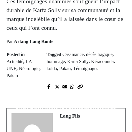
Ces témoignages unanimes soulignent l’impact
durable de Karfa Solly sur sa communauté et la
marque indélébile qu’il a laissée dans le cœur de
ceux qui l’ont connu.
Par
Arfang Lang Konté
Posted in
Tagged
Casamance
,
décès tragique
,
Actualité
,
LA
hommage
,
Karfa Solly
,
Kéracounda
,
UNE
,
Nécrologie
,
kolda
,
Pakao
,
Témoignages
Pakao
Prev Post
Next Post
Niagha : Un jeune footballeur
Kolda : Arrestation du Maire de
s'écroule en pleine séance
Saré Bidji pour escroquerie foncière
d'entraînement à Koudala
Lang Fils