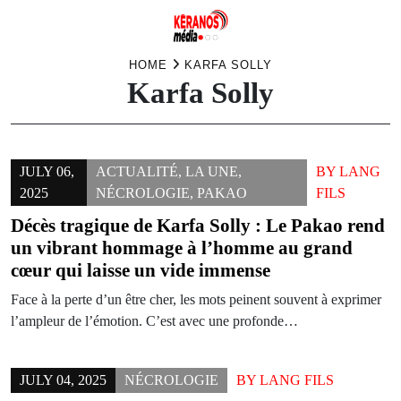
Skip
HOME
KARFA SOLLY
Karfa Solly
to
content
JULY 06,
ACTUALITÉ
,
LA UNE
,
BY
LANG
2025
NÉCROLOGIE
,
PAKAO
FILS
Décès tragique de Karfa Solly : Le Pakao rend
un vibrant hommage à l’homme au grand
cœur qui laisse un vide immense
Face à la perte d’un être cher, les mots peinent souvent à exprimer
l’ampleur de l’émotion. C’est avec une profonde…
JULY 04, 2025
NÉCROLOGIE
BY
LANG FILS