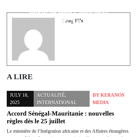
naufrage tactique et menaces de
de Katabina : Une communauté
retrait de Pape Gueye de la
unie derrière la réussite scolaire
sélection
Lang Fils
A LIRE
JULY 18,
ACTUALITÉ
,
BY
KERANOS
2025
INTERNATIONAL
MEDIA
Accord Sénégal-Mauritanie : nouvelles
règles dès le 25 juillet
Le ministère de l’Intégration africaine et des Affaires étrangères