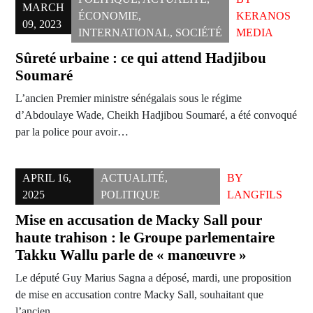
MARCH
ÉCONOMIE
,
KERANOS
09, 2023
INTERNATIONAL
,
SOCIÉTÉ
MEDIA
Sûreté urbaine : ce qui attend Hadjibou
Soumaré
L’ancien Premier ministre sénégalais sous le régime
d’Abdoulaye Wade, Cheikh Hadjibou Soumaré, a été convoqué
par la police pour avoir…
APRIL 16,
ACTUALITÉ
,
BY
2025
POLITIQUE
LANGFILS
Mise en accusation de Macky Sall pour
haute trahison : le Groupe parlementaire
Takku Wallu parle de « manœuvre »
Le député Guy Marius Sagna a déposé, mardi, une proposition
de mise en accusation contre Macky Sall, souhaitant que
l’ancien…