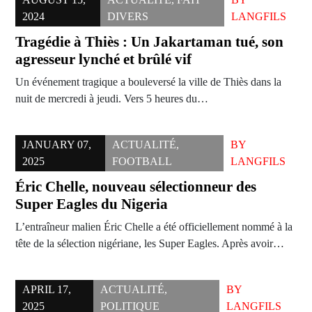
2024
DIVERS
LANGFILS
Tragédie à Thiès : Un Jakartaman tué, son
agresseur lynché et brûlé vif
Un événement tragique a bouleversé la ville de Thiès dans la
nuit de mercredi à jeudi. Vers 5 heures du…
JANUARY 07,
ACTUALITÉ
,
BY
2025
FOOTBALL
LANGFILS
Éric Chelle, nouveau sélectionneur des
Super Eagles du Nigeria
L’entraîneur malien Éric Chelle a été officiellement nommé à la
tête de la sélection nigériane, les Super Eagles. Après avoir…
APRIL 17,
ACTUALITÉ
,
BY
2025
POLITIQUE
LANGFILS