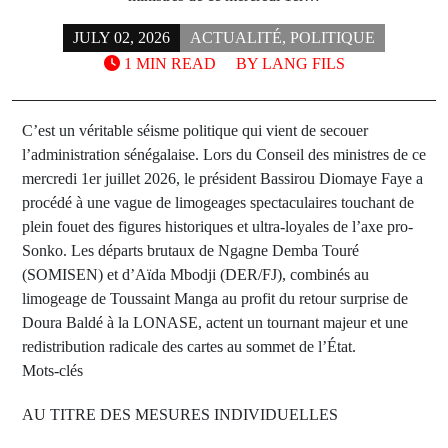
JULY 02, 2026
ACTUALITÉ
,
POLITIQUE
1 MIN READ
BY
LANG FILS
C’est un véritable séisme politique qui vient de secouer
l’administration sénégalaise. Lors du Conseil des ministres de ce
mercredi 1er juillet 2026, le président Bassirou Diomaye Faye a
procédé à une vague de limogeages spectaculaires touchant de
plein fouet des figures historiques et ultra-loyales de l’axe pro-
Sonko. Les départs brutaux de Ngagne Demba Touré
(SOMISEN) et d’Aïda Mbodji (DER/FJ), combinés au
limogeage de Toussaint Manga au profit du retour surprise de
Doura Baldé à la LONASE, actent un tournant majeur et une
redistribution radicale des cartes au sommet de l’État.
Mots-clés
AU TITRE DES MESURES INDIVIDUELLES