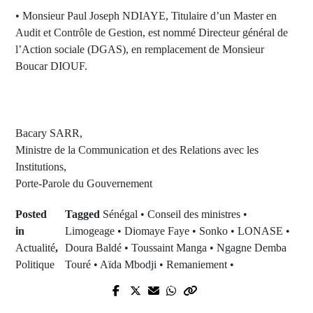
• Monsieur Paul Joseph NDIAYE, Titulaire d’un Master en
Audit et Contrôle de Gestion, est nommé Directeur général de
l’Action sociale (DGAS), en remplacement de Monsieur
Boucar DIOUF.
Bacary SARR,
Ministre de la Communication et des Relations avec les
Institutions,
Porte-Parole du Gouvernement
Posted
Tagged
Sénégal • Conseil des ministres •
in
Limogeage • Diomaye Faye • Sonko • LONASE •
Actualité
,
Doura Baldé • Toussaint Manga • Ngagne Demba
Politique
Touré • Aïda Mbodji • Remaniement •
Next Post
Prev Post
Sénégal-Belgique : Anatomie d'un
Célébration de l'excellence à l'école