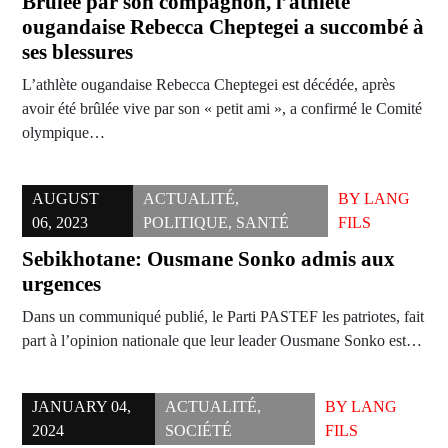
Brûlée par son compagnon, l’athlète
ougandaise Rebecca Cheptegei a succombé à
ses blessures
L’athlète ougandaise Rebecca Cheptegei est décédée, après
avoir été brûlée vive par son « petit ami », a confirmé le Comité
olympique…
AUGUST
ACTUALITÉ
,
BY
LANG
06, 2023
POLITIQUE
,
SANTÉ
FILS
Sebikhotane: Ousmane Sonko admis aux
urgences
Dans un communiqué publié, le Parti PASTEF les patriotes, fait
part à l’opinion nationale que leur leader Ousmane Sonko est…
JANUARY 04,
ACTUALITÉ
,
BY
LANG
2024
SOCIÉTÉ
FILS