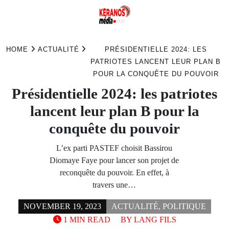
Skip
to
HOME
ACTUALITÉ
PRÉSIDENTIELLE 2024: LES
content
PATRIOTES LANCENT LEUR PLAN B
POUR LA CONQUÊTE DU POUVOIR
Présidentielle 2024: les patriotes
lancent leur plan B pour la
conquête du pouvoir
L’ex parti PASTEF choisit Bassirou
Diomaye Faye pour lancer son projet de
reconquête du pouvoir. En effet, à
travers une…
NOVEMBER 19, 2023
ACTUALITÉ
,
POLITIQUE
1 MIN READ
BY
LANG FILS