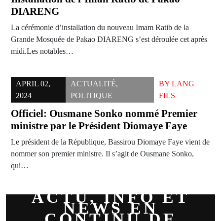
DIARENG
La cérémonie d’installation du nouveau Imam Ratib de la
Grande Mosquée de Pakao DIARENG s’est déroulée cet après
midi.Les notables…
APRIL 02,
ACTUALITÉ
,
BY
LANG
2024
POLITIQUE
FILS
Officiel: Ousmane Sonko nommé Premier
ministre par le Président Diomaye Faye
Le président de la République, Bassirou Diomaye Faye vient de
nommer son premier ministre. Il s’agit de Ousmane Sonko,
qui…
ACTU, INFO ET
NEWS EN
CONTINU DE