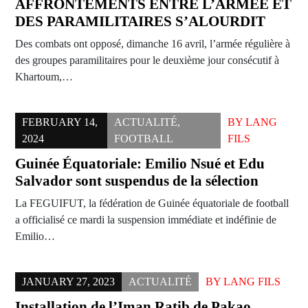
AFFRONTEMENTS ENTRE L’ARMÉE ET
DES PARAMILITAIRES S’ALOURDIT
Des combats ont opposé, dimanche 16 avril, l’armée régulière à
des groupes paramilitaires pour le deuxième jour consécutif à
Khartoum,…
FEBRUARY 14,
ACTUALITÉ
,
BY
LANG
2024
FOOTBALL
FILS
Guinée Équatoriale: Emilio Nsué et Edu
Salvador sont suspendus de la sélection
La FEGUIFUT, la fédération de Guinée équatoriale de football
a officialisé ce mardi la suspension immédiate et indéfinie de
Emilio…
JANUARY 27, 2023
ACTUALITÉ
BY
LANG FILS
Installation de l’Iman Ratib de Pakao