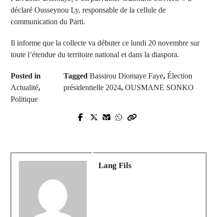
déclaré Ousseynou Ly, responsable de la cellule de
communication du Parti.
Il informe que la collecte va débuter ce lundi 20 novembre sur
toute l’étendue du territoire national et dans la diaspora.
Posted in
Tagged
Bassirou Diomaye Faye
,
Élection
Actualité
,
présidentielle 2024
,
OUSMANE SONKO
Politique
Prev Post
Next Post
Maka Yopp: plus de 40 hectares de
Barcelone : Gavi blessé et sera loin
maïs consumés par un feu de
des terrains pendant une longue
brousse
période.
Lang Fils