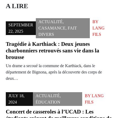
A LIRE
ACTUALITÉ
,
BY
SEPTEMBER
CASAMANCE
,
FAIT
LANG
22, 2025
DIVERS
FILS
Tragédie à Karthiack : Deux jeunes
charbonniers retrouvés sans vie dans la
brousse
Un drame a secoué la commune de Karthiack, dans le
département de Bignona, après la découverte des corps de
deux…
JULY 18,
ACTUALITÉ
,
BY
LANG
2024
ÉDUCATION
FILS
Concert de casseroles à l’UCAD : Les