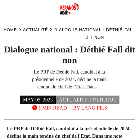
Skip
to
HOME
ACTUALITÉ
DIALOGUE NATIONAL : DÉTHIÉ FALL
content
DIT NON
Dialogue national : Déthié Fall dit
non
Le PRP de Déthié Fall, candidat à la
présidentielle de 2024, décline la main
tendue du chef de l’Etat. Dans…
MAY 05, 2023
ACTUALITÉ
,
POLITIQUE
1 MIN READ
BY
LANG FILS
Le PRP de Déthié Fall, candidat à la présidentielle de 2024,
décline la main tendue du chef de l’Etat. Dans une note