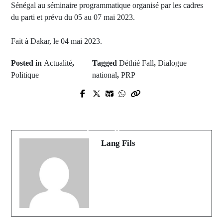
Sénégal au séminaire programmatique organisé par les cadres
du parti et prévu du 05 au 07 mai 2023.
Fait à Dakar, le 04 mai 2023.
Posted in
Actualité
,
Tagged
Déthié Fall
,
Dialogue
Politique
national
,
PRP
Prev Post
Next Post
Macky SALL à Barthelemy DIAS :
Série A : Naples est champion
"je dirais à ton père que tu as bien
d'Italie pour la première fois depuis
travaillé ...
33 ans.
Lang Fils