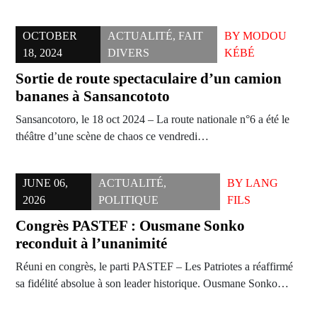
OCTOBER
ACTUALITÉ
,
FAIT
BY
MODOU
18, 2024
DIVERS
KÉBÉ
Sortie de route spectaculaire d’un camion
bananes à Sansancototo
Sansancotoro, le 18 oct 2024 – La route nationale n°6 a été le
théâtre d’une scène de chaos ce vendredi…
JUNE 06,
ACTUALITÉ
,
BY
LANG
2026
POLITIQUE
FILS
Congrès PASTEF : Ousmane Sonko
reconduit à l’unanimité
Réuni en congrès, le parti PASTEF – Les Patriotes a réaffirmé
sa fidélité absolue à son leader historique. Ousmane Sonko…