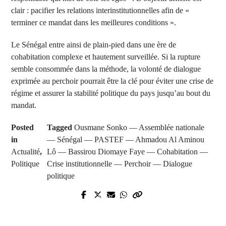
clair : pacifier les relations interinstitutionnelles afin de «
terminer ce mandat dans les meilleures conditions ».
Le Sénégal entre ainsi de plain-pied dans une ère de
cohabitation complexe et hautement surveillée. Si la rupture
semble consommée dans la méthode, la volonté de dialogue
exprimée au perchoir pourrait être la clé pour éviter une crise de
régime et assurer la stabilité politique du pays jusqu’au bout du
mandat.
Posted
Tagged
Ousmane Sonko — Assemblée nationale
in
— Sénégal — PASTEF — Ahmadou Al Aminou
Actualité
,
Lô — Bassirou Diomaye Faye — Cohabitation —
Politique
Crise institutionnelle — Perchoir — Dialogue
politique
Next Post
Prev Post
COMMUNE DE KARANTABA :
MONDIAL 2026 : CHEIKHOU
Les nouveaux élus du Conseil