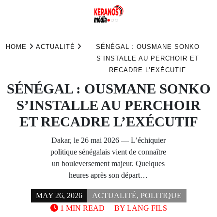
Skip
to
HOME
ACTUALITÉ
SÉNÉGAL : OUSMANE SONKO
content
S’INSTALLE AU PERCHOIR ET
RECADRE L’EXÉCUTIF
SÉNÉGAL : OUSMANE SONKO
S’INSTALLE AU PERCHOIR
ET RECADRE L’EXÉCUTIF
Dakar, le 26 mai 2026 — L’échiquier
politique sénégalais vient de connaître
un bouleversement majeur. Quelques
heures après son départ…
MAY 26, 2026
ACTUALITÉ
,
POLITIQUE
1 MIN READ
BY
LANG FILS