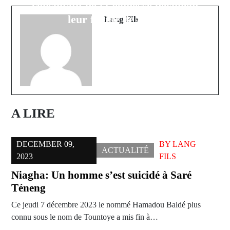
KOUYATÉ SERA DE LA PARTIE
consultatif de la jeunesse déclinent
leur feuille de route
Lang Fils
A LIRE
DECEMBER 09,
BY
LANG
ACTUALITÉ
2023
FILS
Niagha: Un homme s’est suicidé à Saré
Téneng
Ce jeudi 7 décembre 2023 le nommé Hamadou Baldé plus
connu sous le nom de Tountoye a mis fin à…