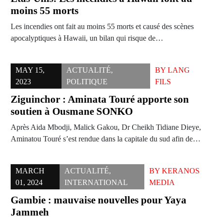
moins 55 morts
Les incendies ont fait au moins 55 morts et causé des scènes
apocalyptiques à Hawaii, un bilan qui risque de…
MAY 15,
ACTUALITÉ
,
BY
LANG
2023
POLITIQUE
FILS
Ziguinchor : Aminata Touré apporte son
soutien à Ousmane SONKO
Après Aida Mbodji, Malick Gakou, Dr Cheikh Tidiane Dieye,
Aminatou Touré s’est rendue dans la capitale du sud afin de…
MARCH
ACTUALITÉ
,
BY
KERANOS
01, 2024
INTERNATIONAL
MEDIA
Gambie : mauvaise nouvelles pour Yaya
Jammeh