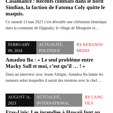
Casamance : Récents combats dans le nord
Sindian, la faction de Fatoma Coly quitte le
maquis.
Ce samedi 13 mai 2023 s’est déroulée une cérémonie historique
dans la commune de Djignaky, le village de Mongone et…
FEBRUARY
ACTUALITÉ
,
BY
KERANOS
09, 2024
POLITIQUE
MEDIA
Amadou Ba : « Le seul problème entre
Macky Sall et moi, c’est qu’il … ! »
Dans un interview avec Jeune Afrique, Amadou Ba balaie les
rumeurs selon lesquelles il aurait des tensions avec le chef…
AUGUST 11,
ACTUALITÉ
,
BY
LANG
2023
INTERNATIONAL
FILS
Etas-Unis: Les incendies à Hawaii font au