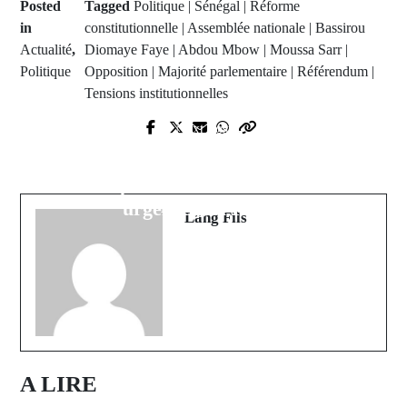
Posted
Tagged
Politique | Sénégal | Réforme
in
constitutionnelle | Assemblée nationale | Bassirou
Actualité
,
Diomaye Faye | Abdou Mbow | Moussa Sarr |
Politique
Opposition | Majorité parlementaire | Référendum |
Tensions institutionnelles
Prev Post
Next Post
« Katabina manque de tout » : Au
Diannah Malary : Le Baccalauréat
Gamou annuel, les populations
Général se déroule dans le calme et
interpellent le maire face aux
la rigueur
urgences du Pakao
Lang Fils
A LIRE