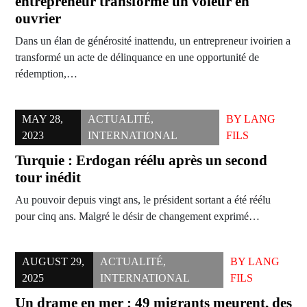
entrepreneur transforme un voleur en
ouvrier
Dans un élan de générosité inattendu, un entrepreneur ivoirien a
transformé un acte de délinquance en une opportunité de
rédemption,…
MAY 28,
ACTUALITÉ
,
BY
LANG
2023
INTERNATIONAL
FILS
Turquie : Erdogan réélu après un second
tour inédit
Au pouvoir depuis vingt ans, le président sortant a été réélu
pour cinq ans. Malgré le désir de changement exprimé…
AUGUST 29,
ACTUALITÉ
,
BY
LANG
2025
INTERNATIONAL
FILS
Un drame en mer : 49 migrants meurent, des