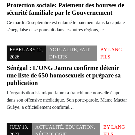
Protection sociale: Paiement des bourses de
sécurité familiale par le Gouvernement
Ce mardi 26 septembre est entamé le paiement dans la capitale
sénégalaise et se poursuit dans les autres régions, le…
FEBRUARY 12,
ACTUALITÉ
,
FAIT
BY
LANG
2026
DIVERS
FILS
Sénégal : L’ONG Jamra confirme détenir
une liste de 650 homosexuels et prépare sa
publication
L’organisation islamique Jamra a franchi une nouvelle étape
dans son offensive médiatique. Son porte-parole, Mame Mactar
Guèye, a officiellement confirmé…
JULY 13,
ACTUALITÉ
,
ÉDUCATION
,
BY
LANG
2023
NÉCROLOGIE
FILS