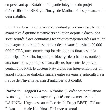
en précisant que Katabina fait partie intégrante du projet
d’électrification BEST, à l’image de Madina où les poteaux sont
déjà installés.
Le défi de l’eau potable reste cependant plus complexe, le maire
ayant révélé qu’une tentative d’adduction depuis Kéracounda
s’est heurtée à des contraintes techniques majeures liées au relief
montagneux, portant l’estimation des travaux à environ 20 000
000 F CFA, une somme trop lourde pour les finances de la
municipalité. Enfin, imputant le blocage des chantiers routiers
aux transitions politiques et aux discussions entre le pouvoir
central et le FMI, le docteur Faty a clos son intervention par un
appel vibrant au dialogue sincère entre éleveurs et agriculteurs à
l’aube de l’hivernage, afin d’anticiper tout conflit.
Posted in
Tagged
Gamou Katabina | Doléances populations
Actualité
,
| Dr Abdoulaye Faty | Désenclavement Pakao |
LA UNE
,
Urgences eau et électricité | Projet BEST | Clôture
Pakao
école Katabina | Dialogue pastoral
Next Post