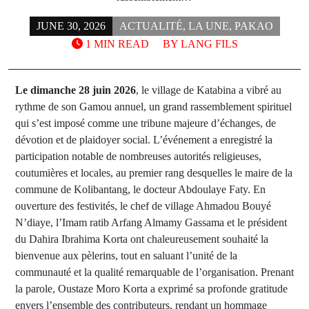
JUNE 30, 2026
ACTUALITÉ
,
LA UNE
,
PAKAO
1 MIN READ
BY
LANG FILS
Le dimanche 28 juin 2026
, le village de Katabina a vibré au
rythme de son Gamou annuel, un grand rassemblement spirituel
qui s’est imposé comme une tribune majeure d’échanges, de
dévotion et de plaidoyer social. L’événement a enregistré la
participation notable de nombreuses autorités religieuses,
coutumières et locales, au premier rang desquelles le maire de la
commune de Kolibantang, le docteur Abdoulaye Faty. En
ouverture des festivités, le chef de village Ahmadou Bouyé
N’diaye, l’Imam ratib Arfang Almamy Gassama et le président
du Dahira Ibrahima Korta ont chaleureusement souhaité la
bienvenue aux pèlerins, tout en saluant l’unité de la
communauté et la qualité remarquable de l’organisation. Prenant
la parole, Oustaze Moro Korta a exprimé sa profonde gratitude
envers l’ensemble des contributeurs, rendant un hommage