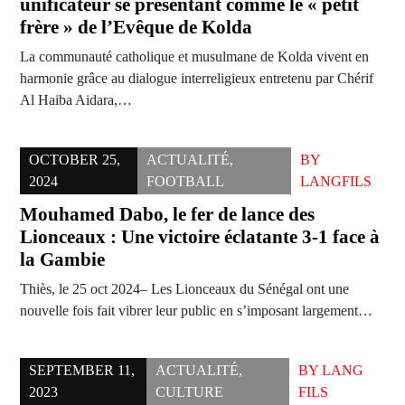
unificateur se présentant comme le « petit
frère » de l’Evêque de Kolda
La communauté catholique et musulmane de Kolda vivent en
harmonie grâce au dialogue interreligieux entretenu par Chérif
Al Haiba Aidara,…
OCTOBER 25,
ACTUALITÉ
,
BY
2024
FOOTBALL
LANGFILS
Mouhamed Dabo, le fer de lance des
Lionceaux : Une victoire éclatante 3-1 face à
la Gambie
Thiès, le 25 oct 2024– Les Lionceaux du Sénégal ont une
nouvelle fois fait vibrer leur public en s’imposant largement…
SEPTEMBER 11,
ACTUALITÉ
,
BY
LANG
2023
CULTURE
FILS