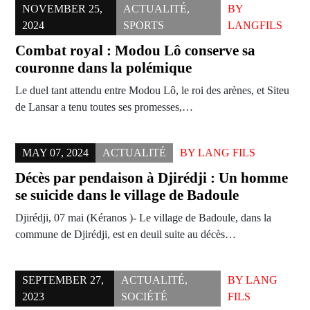
NOVEMBER 25,
ACTUALITÉ
,
BY
2024
SPORTS
LANGFILS
Combat royal : Modou Lô conserve sa
couronne dans la polémique
Le duel tant attendu entre Modou Lô, le roi des arènes, et Siteu
de Lansar a tenu toutes ses promesses,…
MAY 07, 2024
ACTUALITÉ
BY
LANG FILS
Décès par pendaison à Djirédji : Un homme
se suicide dans le village de Badoule
Djirédji, 07 mai (Kéranos )- Le village de Badoule, dans la
commune de Djirédji, est en deuil suite au décès…
SEPTEMBER 27,
ACTUALITÉ
,
BY
LANG
2023
SOCIÉTÉ
FILS