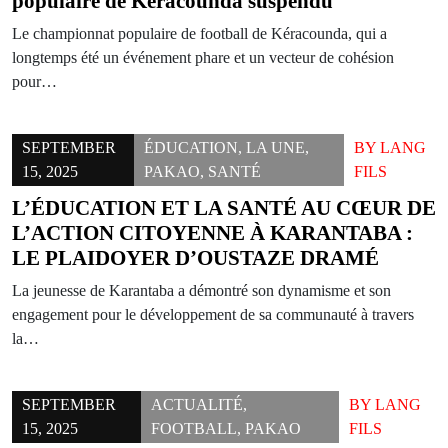
populaire de Kéracounda suspendu
Le championnat populaire de football de Kéracounda, qui a
longtemps été un événement phare et un vecteur de cohésion
pour…
SEPTEMBER
ÉDUCATION
,
LA UNE
,
BY
LANG
15, 2025
PAKAO
,
SANTÉ
FILS
L’ÉDUCATION ET LA SANTÉ AU CŒUR DE
L’ACTION CITOYENNE À KARANTABA :
LE PLAIDOYER D’OUSTAZE DRAMÉ
La jeunesse de Karantaba a démontré son dynamisme et son
engagement pour le développement de sa communauté à travers
la…
SEPTEMBER
ACTUALITÉ
,
BY
LANG
15, 2025
FOOTBALL
,
PAKAO
FILS