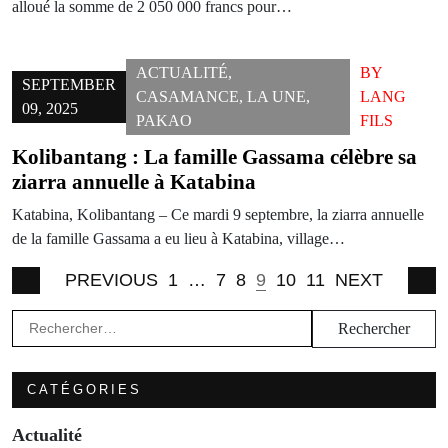
alloué la somme de 2 050 000 francs pour…
ACTUALITÉ
,
BY
SEPTEMBER
CASAMANCE
,
LA UNE
,
LANG
09, 2025
PAKAO
FILS
Kolibantang : La famille Gassama célèbre sa
ziarra annuelle à Katabina
Katabina, Kolibantang – Ce mardi 9 septembre, la ziarra annuelle
de la famille Gassama a eu lieu à Katabina, village…
PREVIOUS
1
…
7
8
9
10
11
NEXT
Rechercher :
CATÉGORIES
Actualité