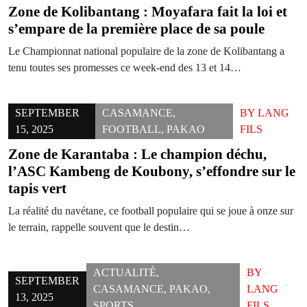
Zone de Kolibantang : Moyafara fait la loi et
s’empare de la première place de sa poule
Le Championnat national populaire de la zone de Kolibantang a
tenu toutes ses promesses ce week-end des 13 et 14…
SEPTEMBER
CASAMANCE
,
BY
LANG
15, 2025
FOOTBALL
,
PAKAO
FILS
Zone de Karantaba : Le champion déchu,
l’ASC Kambeng de Koubony, s’effondre sur le
tapis vert
La réalité du navétane, ce football populaire qui se joue à onze sur
le terrain, rappelle souvent que le destin…
ACTUALITÉ
,
BY
SEPTEMBER
CASAMANCE
,
PAKAO
,
LANG
13, 2025
SPORTS
FILS