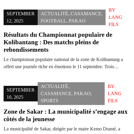
BY
SEPTEMBER
ACTUALITÉ
,
CASAMANCE
,
LANG
12, 2025
FOOTBALL
,
PAKAO
FILS
Résultats du Championnat populaire de
Kolibantang : Des matchs pleins de
rebondissements
Le championnat populaire national de la zone de Kolibantang a
offert une journée riche en émotions le 11 septembre. Trois…
ACTUALITÉ
,
BY
SEPTEMBER
CASAMANCE
,
PAKAO
,
LANG
10, 2025
SPORTS
FILS
Zone de Sakar : La municipalité s’engage aux
côtés de la jeunesse
La municipalité de Sakar, dirigée par le maire Kemo Dramé, a