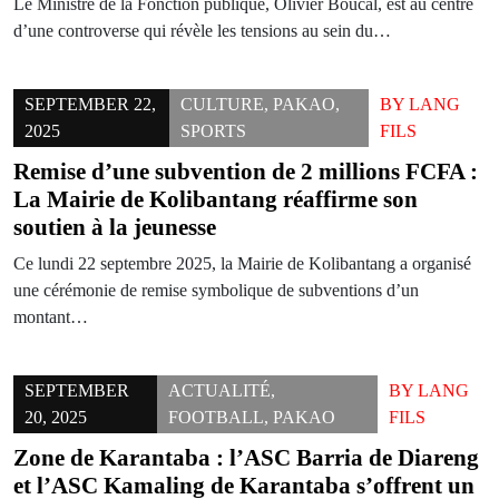
Le Ministre de la Fonction publique, Olivier Boucal, est au centre
d’une controverse qui révèle les tensions au sein du…
SEPTEMBER 22,
CULTURE
,
PAKAO
,
BY
LANG
2025
SPORTS
FILS
Remise d’une subvention de 2 millions FCFA :
La Mairie de Kolibantang réaffirme son
soutien à la jeunesse
Ce lundi 22 septembre 2025, la Mairie de Kolibantang a organisé
une cérémonie de remise symbolique de subventions d’un
montant…
SEPTEMBER
ACTUALITÉ
,
BY
LANG
20, 2025
FOOTBALL
,
PAKAO
FILS
Zone de Karantaba : l’ASC Barria de Diareng
et l’ASC Kamaling de Karantaba s’offrent un