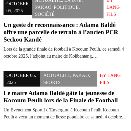
ACTUALITÉ
,
LA UNE
,
BY
OCTOBER
PAKAO
,
POLITIQUE
,
LANG
05, 2025
SOCIÉTÉ
FILS
Un geste de reconnaissance : Adama Baldé
offre une parcelle de terrain à l’ancien PCR
Seckou Kandé
Lors de la grande finale de football à Kocoum Peulh, ce samedi 4
octobre 2025, l’adjoint au maire de Kolibantang,…
OCTOBER 05,
ACTUALITÉ
,
PAKAO
,
BY
LANG
2025
SPORTS
FILS
Le maire Adama Baldé gâte la jeunesse de
Kocoum Peulh lors de la Finale de Football
Un Événement Sportif d’Envergure à Kocoum Peulh Kocoum
Peulh a vécu un moment de liesse populaire ce samedi 4 octobre…