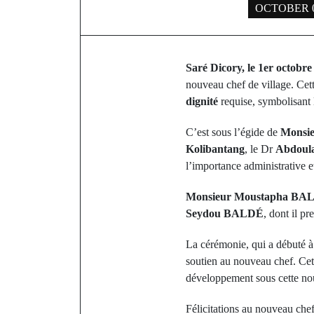
OCTOBER 0
Saré Dicory, le 1er octobre
nouveau chef de village. Cet
dignité
requise, symbolisant
C’est sous l’égide de
Monsie
Kolibantang
, le Dr
Abdoula
l’importance administrative et
Monsieur Moustapha BA
Seydou BALDÉ
, dont il p
La cérémonie, qui a débuté 
soutien au nouveau chef. Ce
développement sous cette nou
Félicitations au nouveau che