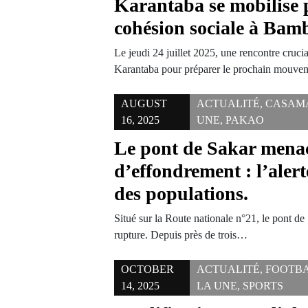
Karantaba se mobilise 
cohésion sociale à Bam
Le jeudi 24 juillet 2025, une rencontre crucia
Karantaba pour préparer le prochain mouv
AUGUST
ACTUALITÉ
,
CASAM
16, 2025
UNE
,
PAKAO
Le pont de Sakar mena
d’effondrement : l’alert
des populations.
Situé sur la Route nationale n°21, le pont de
rupture. Depuis près de trois…
OCTOBER
ACTUALITÉ
,
FOOTB
14, 2025
LA UNE
,
SPORTS