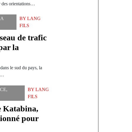
ar des orientations…
LA
BY
LANG
FILS
eau de trafic
par la
dans le sud du pays, la
le…
CE
,
BY
LANG
FILS
e Katabina,
tionné pour