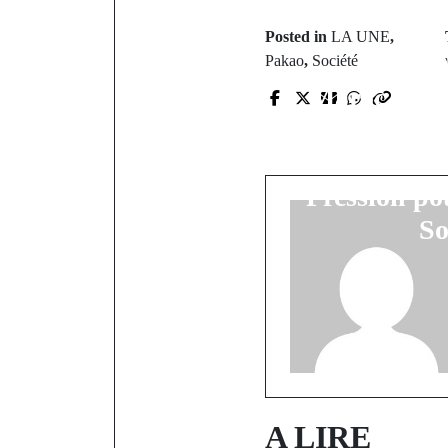
Posted in
LA UNE
,
P
Pakao
,
Société
Maroc : Deu
Centaines 
Génération 
Pression po
So
A LIRE