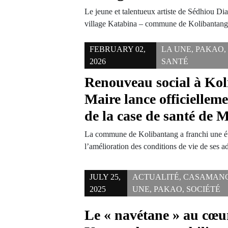
Le jeune et talentueux artiste de Sédhiou Dia
village Katabina – commune de Kolibantang
FEBRUARY 02,
LA UNE
,
PAKAO
,
2026
SANTÉ
Renouveau social à Kol
Maire lance officielleme
de la case de santé de
La commune de Kolibantang a franchi une ét
l’amélioration des conditions de vie de ses
JULY 25,
ACTUALITÉ
,
CASAMAN
2025
UNE
,
PAKAO
,
SOCIÉTÉ
Le « navétane » au cœur