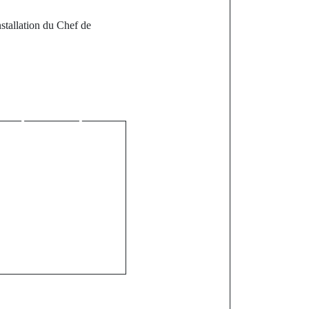
nstallation du Chef de
st
 l'Intérieur
 la formation
ux forces de
ce