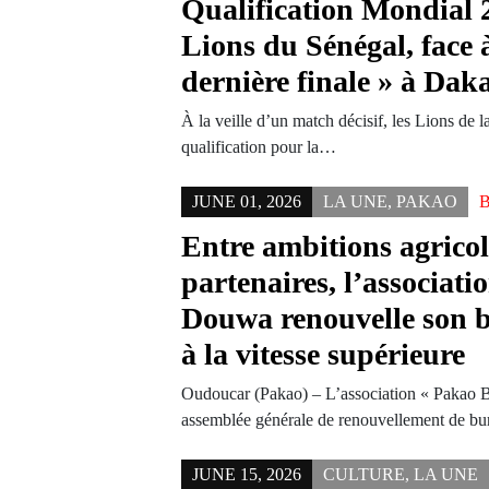
Qualification Mondial 
Lions du Sénégal, face à
dernière finale » à Dak
À la veille d’un match décisif, les Lions de l
qualification pour la…
JUNE 01, 2026
LA UNE
,
PAKAO
Entre ambitions agricol
partenaires, l’associat
Douwa renouvelle son b
à la vitesse supérieure
Oudoucar (Pakao) – L’association « Pakao 
assemblée générale de renouvellement de 
JUNE 15, 2026
CULTURE
,
LA UNE