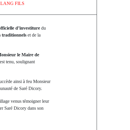
Y
LANG FILS
ficielle d’investiture
du
 traditionnels
et de la
onsieur le Maire de
est tenu, soulignant
 succède ainsi à feu Monsieur
munauté de Saré Dicory.
village venus témoigner leur
er Saré Dicory dans son