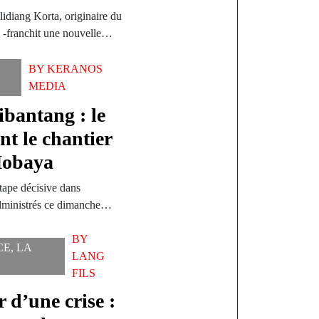
lidiang Korta, originaire du
 -franchit une nouvelle…
BY
KERANOS
MEDIA
ibantang : le
nt le chantier
 Mobaya
ape décisive dans
 administrés ce dimanche…
BY
CE
,
LA
LANG
FILS
 d’une crise :