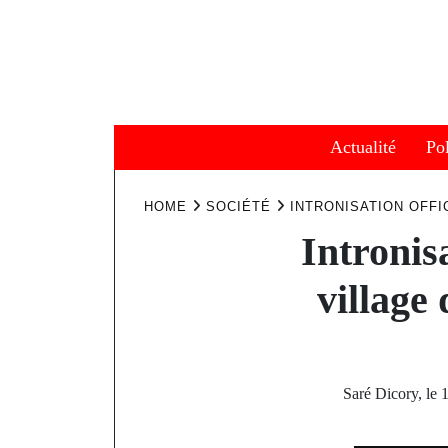
Skip
to
content
Actualité
Pol
HOME
SOCIÉTÉ
INTRONISATION OFFI
Intronis
village
Saré Dicory, le 