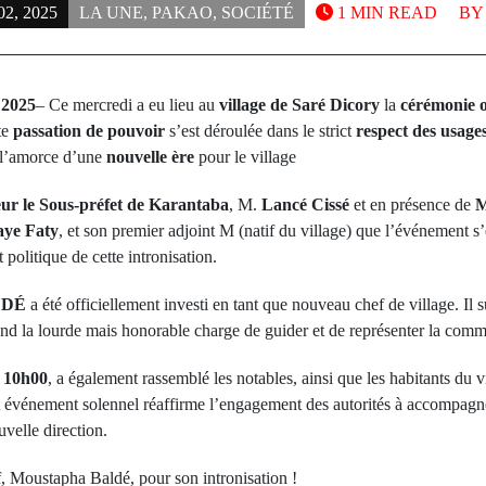
2, 2025
LA UNE
,
PAKAO
,
SOCIÉTÉ
1 MIN READ
B
 2025
– Ce mercredi a eu lieu au
village de Saré Dicory
la
cérémonie of
te
passation de pouvoir
s’est déroulée dans le strict
respect des usages
 l’amorce d’une
nouvelle ère
pour le village
ur le Sous-préfet de Karantaba
, M.
Lancé Cissé
et en présence de
M
ye Faty
, et son premier adjoint M
(natif du village) que l’événement s’
 politique de cette intronisation.
LDÉ
a été officiellement investi en tant que nouveau chef de village. Il
rend la lourde mais honorable charge de guider et de représenter la com
à
10h00
, a également rassemblé les notables, ainsi que les habitants du 
t événement solennel réaffirme l’engagement des autorités à accompagn
velle direction.
f, Moustapha Baldé, pour son intronisation !