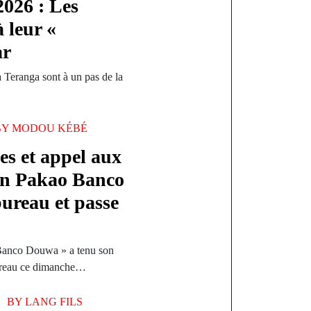
2026 : Les
 leur «
ar
a Teranga sont à un pas de la
BY
MODOU KÉBÉ
es et appel aux
ion Pakao Banco
ureau et passe
Banco Douwa » a tenu son
bureau ce dimanche…
BY
LANG FILS