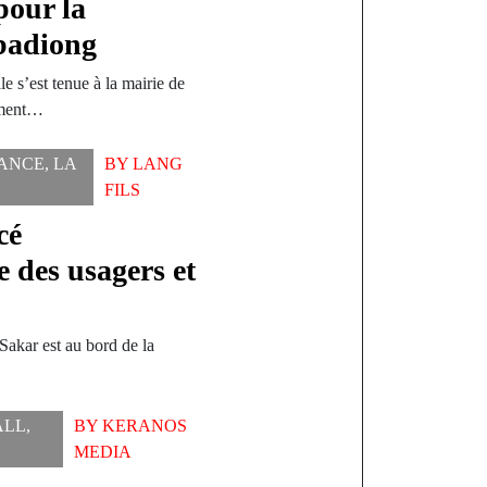
pour la
badiong
le s’est tenue à la mairie de
ement…
ANCE
,
LA
BY
LANG
FILS
cé
e des usagers et
 Sakar est au bord de la
ALL
,
BY
KERANOS
MEDIA