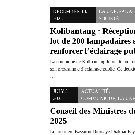
DECEMBER 18,
LA UNE
,
PAKA
2025
SOCIÉTÉ
Kolibantang : Récepti
lot de 200 lampadaires 
renforcer l’éclairage pu
La commune de Kolibantang franchit une no
son programme d’éclairage public. Ce deuxi
…
JULY 31,
ACTUALITÉ
,
2025
COMMUNIQUÉ
,
LA UN
Conseil des Ministres du
2025
Le président Bassirou Diomaye Diakhar Faye