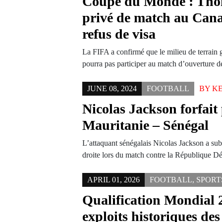
Coupe du Monde : Tho
privé de match au Cana
refus de visa
La FIFA a confirmé que le milieu de terrai
pourra pas participer au match d’ouverture 
JUNE 08, 2024
FOOTBALL
BY
K
Nicolas Jackson forfait
Mauritanie – Sénégal
L’attaquant sénégalais Nicolas Jackson a subi
droite lors du match contre la République 
APRIL 01, 2026
FOOTBALL
,
SPORT
Qualification Mondial 
exploits historiques des