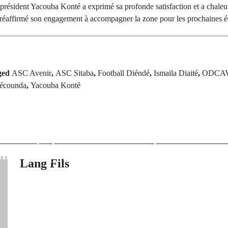
e président Yacouba Konté a exprimé sa profonde satisfaction et a chale
 a réaffirmé son engagement à accompagner la zone pour les prochaines é
ged
ASC Avenir
,
ASC Sitaba
,
Football Diéndé
,
Ismaila Diaité
,
ODCA
écounda
,
Yacouba Konté
rev Post
Next Po
 tournoi s'éteint
Le ministre de
onnat populaire
inspecte les éc
unda suspendu
avant la 
Lang Fils