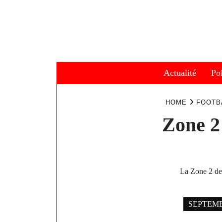
Skip
to
content
Actualité
Pol
HOME
FOOTB
Zone 2
La Zone 2 de
SEPTEMBE