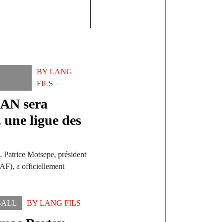
BY
LANG
FILS
AN sera
, une ligue des
e. Patrice Motsepe, président
AF), a officiellement
BALL
BY
LANG FILS