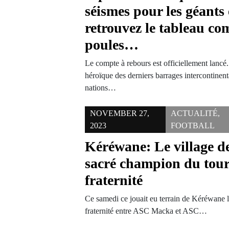
séismes pour les géants
retrouvez le tableau co
poules…
Le compte à rebours est officiellement lanc
héroïque des derniers barrages intercontinent
nations…
NOVEMBER 27,
ACTUALITÉ
,
2023
FOOTBALL
Kéréwane: Le village 
sacré champion du tour
fraternité
Ce samedi ce jouait eu terrain de Kéréwane la
fraternité entre ASC Macka et ASC…