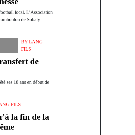
unesse
ootball local. L’Association
Diomboulou de Sobaly
BY
LANG
FILS
transfert de
fêté ses 18 ans en début de
ANG FILS
à la fin de la
rême