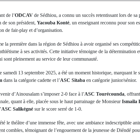
ant de l’
ODCAV
de Sédhiou, a connu un succès retentissant lors de sa 
n de son président,
Yacouba Konté
, un enseignant reconnu pour son es
on de fair-play et d’organisation.
 la première dans la région de Sédhiou à avoir organisé ses compétition
athlétisme à ses activités. Cette initiative témoigne de la détermination
qui sont pleinement au service de leur communauté.
e le samedi 13 septembre 2025, a été un moment historique, marquant le 
m
dans la catégorie cadette et l’
ASC Sitaba
en catégorie junior/sénior.
Avenir d’Ainousalam s’imposer 2-0 face à l’
ASC Tourécounda
, offra
nale, quant à elle, placée sous le haut parrainage de Monsieur
Ismaila 
’
ASC Salikégné
sur le score serré de 1-0.
été le théâtre d’une immense fête, avec une ambiance indescriptible an
ient combles, témoignant de l’engouement de la jeunesse de Diéndé pou