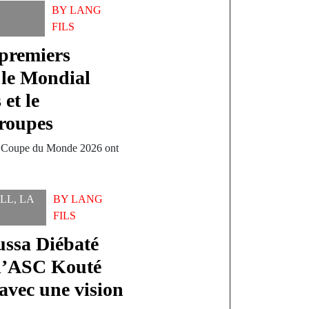
BY
LANG
FILS
 premiers
r le Mondial
 et le
groupes
 la Coupe du Monde 2026 ont
LL
,
LA
BY
LANG
FILS
sa Diébaté
 l’ASC Kouté
vec une vision