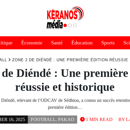
itique
Économie
Santé
Éducation
Sports
Sc
ALL
ZONE 2 DE DIÉNDÉ : UNE PREMIÈRE ÉDITION RÉUSSIE
 de Diéndé : Une première 
réussie et historique
 Diéndé, relevant de l’ODCAV de Sédhiou, a connu un succès retentissa
première édition…
R 16, 2025
FOOTBALL
,
PAKAO
1 MIN READ
BY
L