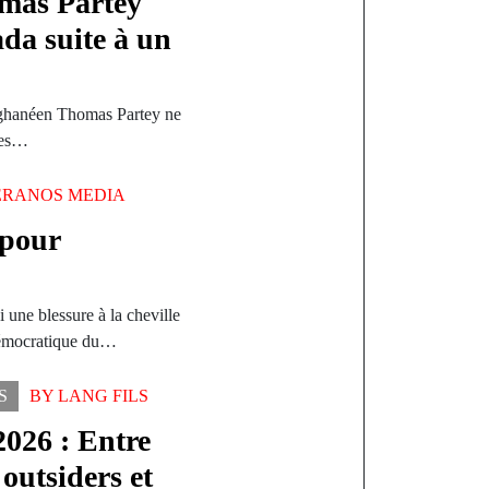
mas Partey
da suite à un
n ghanéen Thomas Partey ne
des…
ERANOS MEDIA
 pour
 une blessure à la cheville
Démocratique du…
S
BY
LANG FILS
2026 : Entre
 outsiders et