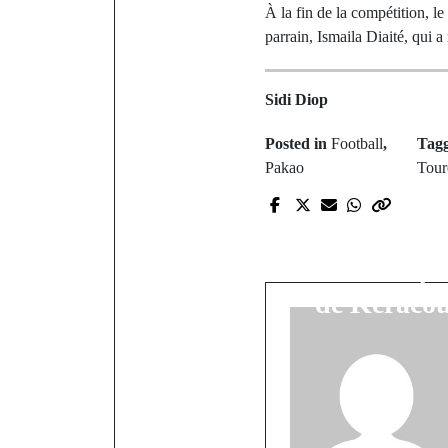
À la fin de la compétition, l
parrain, Ismaila Diaité, qui
Sidi Diop
Posted in
Football
,
Tag
Pakao
Tour
P
L'éclat d'un
: Le champi
de Kéraco