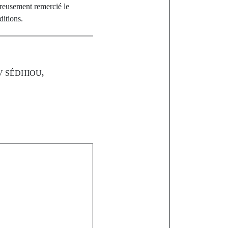
ureusement remercié le
ditions.
V SÉDHIOU
,
st
 l'éducation
oles de Dakar
rentrée