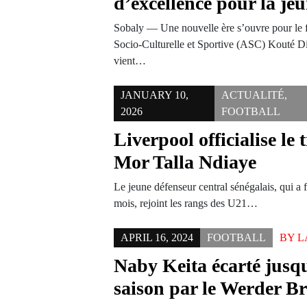
d’excellence pour la je
Sobaly — Une nouvelle ère s’ouvre pour le f
Socio-Culturelle et Sportive (ASC) Kouté 
vient…
JANUARY 10,
ACTUALITÉ
,
2026
FOOTBALL
Liverpool officialise le 
Mor Talla Ndiaye
Le jeune défenseur central sénégalais, qui a 
mois, rejoint les rangs des U21…
APRIL 16, 2024
FOOTBALL
BY
L
Naby Keita écarté jusqu’
saison par le Werder B