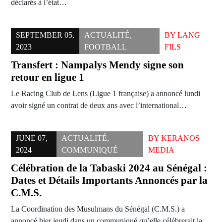
déclarés à l’état…
SEPTEMBER 05,
ACTUALITÉ
,
BY
LANG
2023
FOOTBALL
FILS
Transfert : Nampalys Mendy signe son
retour en ligue 1
Le Racing Club de Lens (Ligue 1 française) a annoncé lundi
avoir signé un contrat de deux ans avec l’international…
JUNE 07,
ACTUALITÉ
,
BY
KERANOS
2024
COMMUNIQUÉ
MEDIA
Célébration de la Tabaski 2024 au Sénégal :
Dates et Détails Importants Annoncés par la
C.M.S.
La Coordination des Musulmans du Sénégal (C.M.S.) a
annoncé hier jeudi dans un communiqué qu’elle célébrerait la