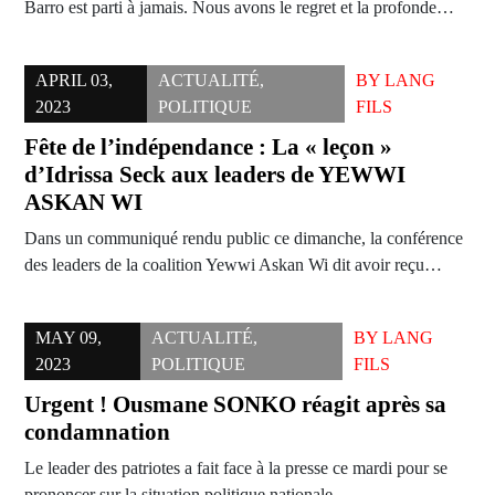
Barro est parti à jamais. Nous avons le regret et la profonde…
APRIL 03,
ACTUALITÉ
,
BY
LANG
2023
POLITIQUE
FILS
Fête de l’indépendance : La « leçon »
d’Idrissa Seck aux leaders de YEWWI
ASKAN WI
Dans un communiqué rendu public ce dimanche, la conférence
des leaders de la coalition Yewwi Askan Wi dit avoir reçu…
MAY 09,
ACTUALITÉ
,
BY
LANG
2023
POLITIQUE
FILS
Urgent ! Ousmane SONKO réagit après sa
condamnation
Le leader des patriotes a fait face à la presse ce mardi pour se
prononcer sur la situation politique nationale.…