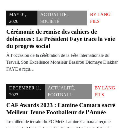
MAY 01,
ACTUALITÉ
,
BY
LANG
2026
SOCIÉTÉ
FILS
Cérémonie de remise des cahiers de
doléances : Le Président Faye trace la voie
du progrès social
À l’occasion de la célébration de la Fête internationale du
Travail, Son Excellence Monsieur Bassirou Diomaye Diakhar
FAYE a reçu…
DECEMBER 11,
ACTUALITÉ
,
BY
LANG
2023
FOOTBALL
FILS
CAF Awards 2023 : Lamine Camara sacré
Meilleur Jeune Footballeur de l’Année
Le milieu de terrain du FC Metz Lamine Camara a reçu le