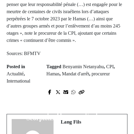
penser que leur responsabilité pénale (…) est engagée pour le
meurtre de centaines de civils israéliens lors d’attaques
perpétrées le 7 octobre 2023 par le Hamas (…) ainsi que
d’autres groupes armés et pour l’enlèvement d’au moins 245
otages », note le procureur de la CPI, ajoutant que certains
crimes « continuent d’être commis ».
Sources: BFMTV
Posted in
Tagged
Benyamin Netanyahu
,
CPI
,
Actualité
,
Hamas
,
Mandat d'arrêt
,
procureur
International
Prev Post
Next Post
Urgent: L'activiste Bah Diakhaté
Les Lioncelles de la Teranga
arrêté pour offense au premier
s'imposent d'entrée face aux
ministre Ousmane Sonko
Scorpions de la Gambie (2-0)
Lang Fils