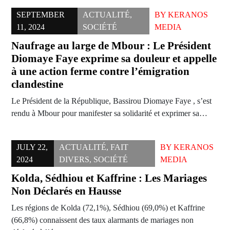
SEPTEMBER
ACTUALITÉ
,
BY
KERANOS
11, 2024
SOCIÉTÉ
MEDIA
Naufrage au large de Mbour : Le Président
Diomaye Faye exprime sa douleur et appelle
à une action ferme contre l’émigration
clandestine
Le Président de la République, Bassirou Diomaye Faye , s’est
rendu à Mbour pour manifester sa solidarité et exprimer sa…
JULY 22,
ACTUALITÉ
,
FAIT
BY
KERANOS
2024
DIVERS
,
SOCIÉTÉ
MEDIA
Kolda, Sédhiou et Kaffrine : Les Mariages
Non Déclarés en Hausse
Les régions de Kolda (72,1%), Sédhiou (69,0%) et Kaffrine
(66,8%) connaissent des taux alarmants de mariages non