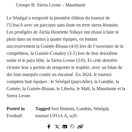
Groupe B: Sierra Leone – Mauritanie
Le Sénégal a remporté la première édition du tournoi de
l’Ufoa/A avec un parcours sans faute en terre sierra-léonaise.
Les protégées de Aïcha Henriette Ndiaye ont réussi à faire le
plein dans un tournoi à quatre équipes, en battant
successivement la Guinée-Bissau (4-0) lors de l’ouverture de la
compétition, la Guinée-Conakry (3-1) lors de leur deuxième
sortie et le pays hôte, la Sierra Leone (3-0). Et cette dernière
victoire leur a permis de remporter le trophée, avec un bilan de
dix buts marqués contre un encaissé. En 2024, le tournoi
comptera huit équipes : le Sénégal (pays-hôte), la Gambie, la
Guinée, la Guinée-Bissau, le Liberia, le Mali, la Mauritanie et la
Sierra Leone.
Posted in
Tagged
foot féminin
,
Gambie
,
Sénégal
,
Prev Post
Football
tournoi UFOA A
,
u20
LE PROCUREUR LA CPI
Next Post
DEMANDE DES MANDATS