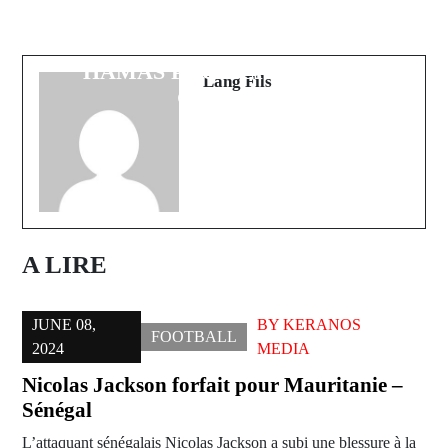
Imam Cheikh Tidiane Ndao arrêté
D'ARRÊT CONTRE
pour outrage envers Ousmane
NETANYAHU ET DES CHEFS DU
Sonko
HAMAS POUR CRIMES DE
Lang Fils
GUERRE
A LIRE
JUNE 08,
BY
KERANOS
FOOTBALL
2024
MEDIA
Nicolas Jackson forfait pour Mauritanie –
Sénégal
L’attaquant sénégalais Nicolas Jackson a subi une blessure à la