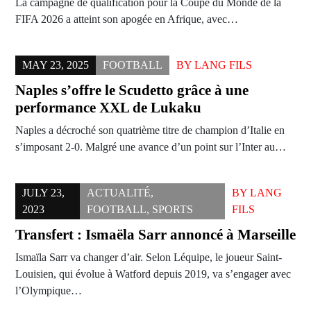
La campagne de qualification pour la Coupe du Monde de la
FIFA 2026 a atteint son apogée en Afrique, avec…
MAY 23, 2025
FOOTBALL
BY
LANG FILS
Naples s’offre le Scudetto grâce à une
performance XXL de Lukaku
Naples a décroché son quatrième titre de champion d’Italie en
s’imposant 2-0. Malgré une avance d’un point sur l’Inter au…
JULY 23,
ACTUALITÉ
,
BY
LANG
2023
FOOTBALL
,
SPORTS
FILS
Transfert : Ismaëla Sarr annoncé à Marseille
Ismaïla Sarr va changer d’air. Selon Léquipe, le joueur Saint-
Louisien, qui évolue à Watford depuis 2019, va s’engager avec
l’Olympique…