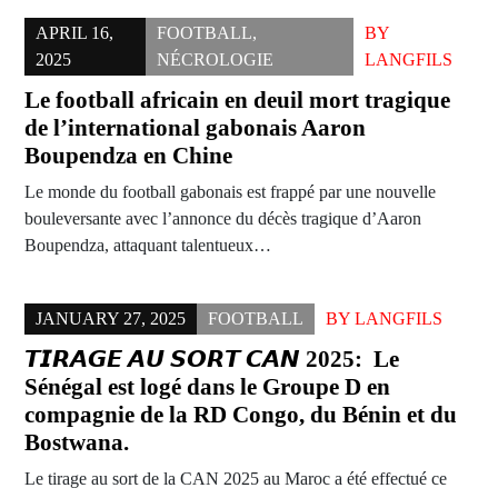
APRIL 16,
FOOTBALL
,
BY
2025
NÉCROLOGIE
LANGFILS
Le football africain en deuil mort tragique
de l’international gabonais Aaron
Boupendza en Chine
Le monde du football gabonais est frappé par une nouvelle
bouleversante avec l’annonce du décès tragique d’Aaron
Boupendza, attaquant talentueux…
JANUARY 27, 2025
FOOTBALL
BY
LANGFILS
𝙏𝙄𝙍𝘼𝙂𝙀 𝘼𝙐 𝙎𝙊𝙍𝙏 𝘾𝘼𝙉 2025: Le
Sénégal est logé dans le Groupe D en
compagnie de la RD Congo, du Bénin et du
Bostwana.
Le tirage au sort de la CAN 2025 au Maroc a été effectué ce