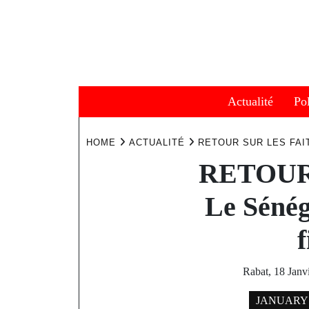
Skip
to
content
Actualité
Pol
HOME
ACTUALITÉ
RETOUR SUR LES FAI
RETOUR
Le Sénéga
Rabat, 18 Janvi
JANUARY 1