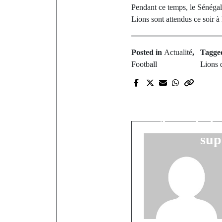
Pendant ce temps, le Sénégal
Lions sont attendus ce soir 
Posted in
Actualité
,
Tagg
Football
Lions d
P
Duel de Lion
psychologi
gloire, la f
sup