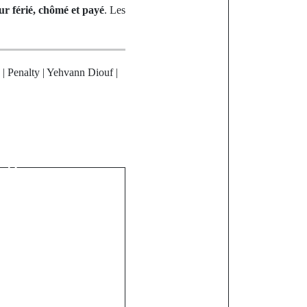
ur férié, chômé et payé
. Les
| Penalty | Yehvann Diouf |
st
hal pour les
égal célèbre
ros