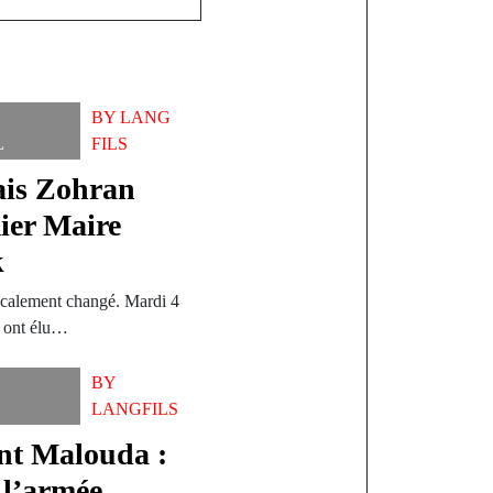
BY
LANG
L
FILS
ais Zohran
ier Maire
k
dicalement changé. Mardi 4
e ont élu…
BY
LANGFILS
ent Malouda :
 l’armée