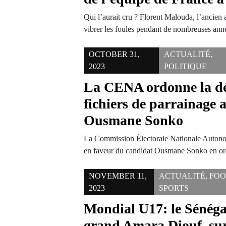
Qui l’aurait cru ? Florent Malouda, l’ancien a
vibrer les foules pendant de nombreuses an
OCTOBER 31,
ACTUALITÉ
,
2023
POLITIQUE
La CENA ordonne la dé
fichiers de parrainage 
Ousmane Sonko
La Commission Électorale Nationale Autono
en faveur du candidat Ousmane Sonko en or
NOVEMBER 11,
ACTUALITÉ
,
FOO
2023
SPORTS
Mondial U17: le Sénéga
grand Amara Diouf, su