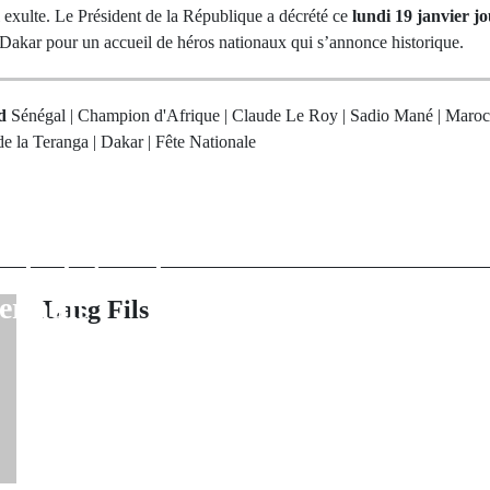
 exulte. Le Président de la République a décrété ce
lundi 19 janvier jo
à Dakar pour un accueil de héros nationaux qui s’annonce historique.
ed
Sénégal | Champion d'Afrique | Claude Le Roy | Sadio Mané | Maroc 
e la Teranga | Dakar | Fête Nationale
rev Post
Next Po
s : Entre guerre
Accueil triomp
que et quête de
Lions : Le Sén
inale de tous les
ses hé
erlatifs
Lang Fils