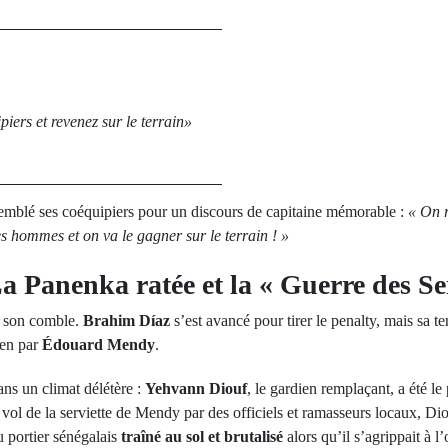
piers et revenez sur le terrain»
emblé ses coéquipiers pour un discours de capitaine mémorable :
« On r
 hommes et on va le gagner sur le terrain ! »
a Panenka ratée et la « Guerre des Ser
 à son comble.
Brahim Díaz
s’est avancé pour tirer le penalty, mais sa t
ien par
Édouard Mendy
.
ns un climat délétère :
Yehvann Diouf
, le gardien remplaçant, a été le
 vol de la serviette de Mendy par des officiels et ramasseurs locaux, Dio
 portier sénégalais
traîné au sol et brutalisé
alors qu’il s’agrippait à l