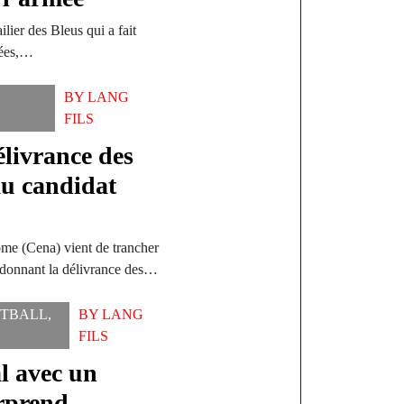
ilier des Bleus qui a fait
nées,…
BY
LANG
FILS
livrance des
au candidat
me (Cena) vient de trancher
donnant la délivrance des…
TBALL
,
BY
LANG
FILS
l avec un
rprend