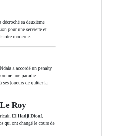
l a décroché sa deuxième
ion pour une serviette et
histoire moderne.
s Ndala a accordé un penalty
t comme une parodie
 ses joueurs de quitter la
 Le Roy
fricain
El Hadji Diouf
,
os qui ont changé le cours de