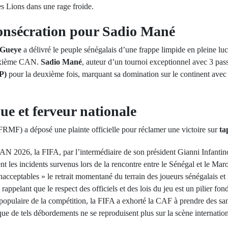
es Lions dans une rage froide.
consécration pour Sadio Mané
 Gueye
a délivré le peuple sénégalais d’une frappe limpide en pleine lu
euxième CAN.
Sadio Mané
, auteur d’un tournoi exceptionnel avec 3 passe
P)
pour la deuxième fois, marquant sa domination sur le continent avec 3
que et ferveur nationale
FRMF) a déposé une plainte officielle pour réclamer une victoire sur
ta
a CAN 2026, la FIFA, par l’intermédiaire de son président Gianni Infant
 les incidents survenus lors de la rencontre entre le Sénégal et le Mar
inacceptables » le retrait momentané du terrain des joueurs sénégalais et 
, rappelant que le respect des officiels et des lois du jeu est un pilier f
populaire de la compétition, la FIFA a exhorté la CAF à prendre des san
que de tels débordements ne se reproduisent plus sur la scène internation