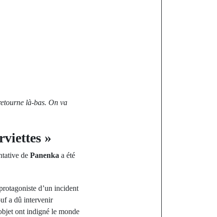
etourne là-bas. On va
viettes »
entative de
Panenka
a été
 protagoniste d’un incident
uf a dû intervenir
’objet ont indigné le monde