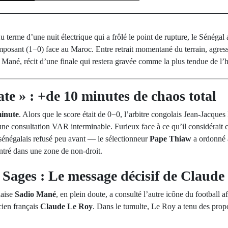
 terme d’une nuit électrique qui a frôlé le point de rupture, le Sénéga
mposant (1−0) face au Maroc. Entre retrait momentané du terrain, agress
 Mané, récit d’une finale qui restera gravée comme la plus tendue de l’
te » : +de 10 minutes de chaos total
inute
. Alors que le score était de 0−0, l’arbitre congolais Jean-Jacque
ne consultation VAR interminable. Furieux face à ce qu’il considérai
 sénégalais refusé peu avant — le sélectionneur
Pape Thiaw
a ordonné à
ntré dans une zone de non-droit.
Sages : Le message décisif de Claude
laise
Sadio Mané
, en plein doute, a consulté l’autre icône du football a
ien français
Claude Le Roy
. Dans le tumulte, Le Roy a tenu des prop