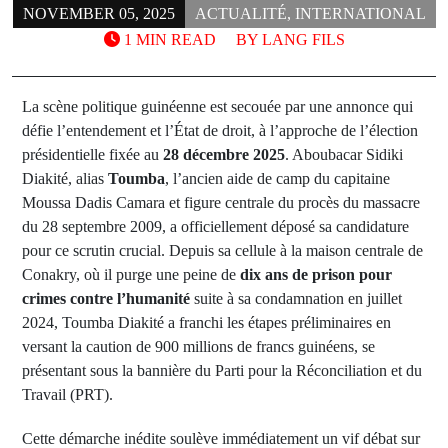
NOVEMBER 05, 2025
ACTUALITÉ
,
INTERNATIONAL
1 MIN READ
BY
LANG FILS
La scène politique guinéenne est secouée par une annonce qui
défie l’entendement et l’État de droit, à l’approche de l’élection
présidentielle fixée au
28 décembre 2025
. Aboubacar Sidiki
Diakité, alias
Toumba
, l’ancien aide de camp du capitaine
Moussa Dadis Camara et figure centrale du procès du massacre
du 28 septembre 2009, a officiellement déposé sa candidature
pour ce scrutin crucial. Depuis sa cellule à la maison centrale de
Conakry, où il purge une peine de
dix ans de prison pour
crimes contre l’humanité
suite à sa condamnation en juillet
2024, Toumba Diakité a franchi les étapes préliminaires en
versant la caution de 900 millions de francs guinéens, se
présentant sous la bannière du Parti pour la Réconciliation et du
Travail (PRT).
Cette démarche inédite soulève immédiatement un vif débat sur