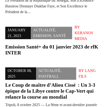
Le Président de la République du Sénégal, Son Excellence
Bassirou Diomaye Diakhar Faye, et Son Excellence le
Président de la…
BY
JANUARY
ACTUALITÉ
,
KERANOS
21, 2023
EMISSION
,
SANTÉ
MEDIA
Emission Santé+ du 01 janvier 2023 de rfK
INTER
OCTOBER 08,
ACTUALITÉ
,
BY
LANG
2025
FOOTBALL
FILS
Le Coup de maître d’Aliou Cissé : Un 3-3
épique de la Libye contre le Cap-Vert qui
relance la course au mondial
Tripoli, 8 octobre 2025 — La 9ème et avant-dernière journée