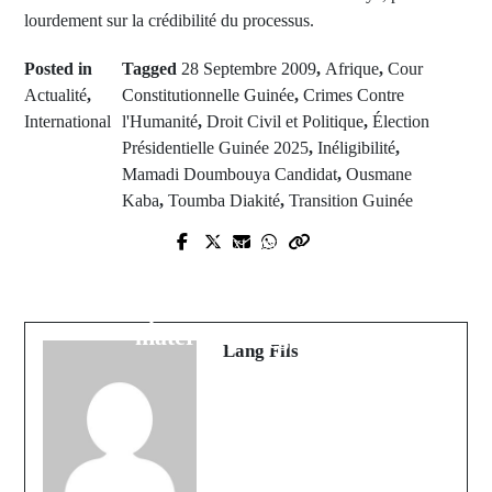
lourdement sur la crédibilité du processus.
Posted in
Tagged
28 Septembre 2009
,
Afrique
,
Cour
Actualité
,
Constitutionnelle Guinée
,
Crimes Contre
International
l'Humanité
,
Droit Civil et Politique
,
Élection
Présidentielle Guinée 2025
,
Inéligibilité
,
Mamadi Doumbouya Candidat
,
Ousmane
Kaba
,
Toumba Diakité
,
Transition Guinée
Prev Post
Next Post
Édouard Mendy sacré « Meilleur
Cambriolage au CEM Lyndiane 2 :
Footballeur Sénégalais à l'étranger
D’importants dégâts et vols de
» : Le palmarès 2025 de l'ANPS
matériel pédagogique
révélé
Lang Fils