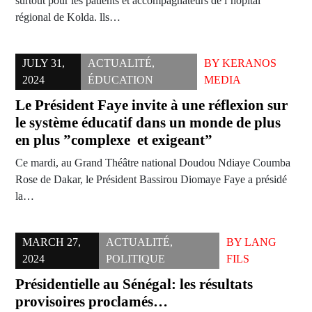
surtout pour les patients et accompagnateurs de l’hôpital
régional de Kolda. lls…
JULY 31,
ACTUALITÉ
,
BY
KERANOS
2024
ÉDUCATION
MEDIA
Le Président Faye invite à une réflexion sur
le système éducatif dans un monde de plus
en plus ”complexe et exigeant”
Ce mardi, au Grand Théâtre national Doudou Ndiaye Coumba
Rose de Dakar, le Président Bassirou Diomaye Faye a présidé
la…
MARCH 27,
ACTUALITÉ
,
BY
LANG
2024
POLITIQUE
FILS
Présidentielle au Sénégal: les résultats
provisoires proclamés…