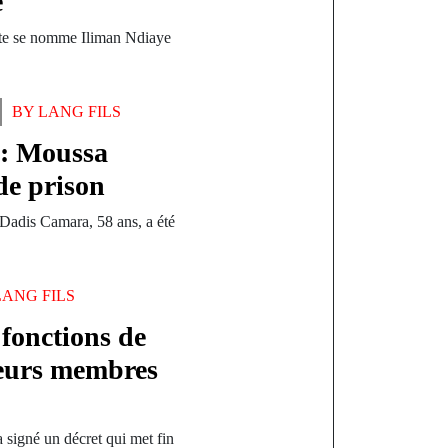
e
oste se nomme Iliman Ndiaye
BY
LANG FILS
e: Moussa
de prison
Dadis Camara, 58 ans, a été
LANG FILS
fonctions de
ieurs membres
 signé un décret qui met fin