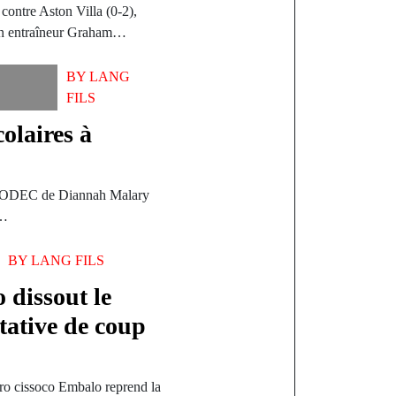
contre Aston Villa (0-2),
son entraîneur Graham…
BY
LANG
FILS
olaires à
s CODEC de Diannah Malary
,…
BY
LANG FILS
 dissout le
tative de coup
ro cissoco Embalo reprend la