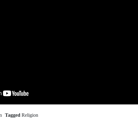
n
Tagged
Religion
Next Po
Chérif Al Haib
rev Post