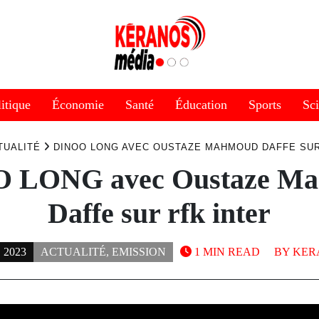
itique
Économie
Santé
Éducation
Sports
Sc
TUALITÉ
DINOO LONG AVEC OUSTAZE MAHMOUD DAFFE SUR
 LONG avec Oustaze M
Daffe sur rfk inter
 2023
ACTUALITÉ
,
EMISSION
1 MIN READ
BY
KER