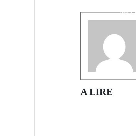
Emission 
janvier 202
A LIRE