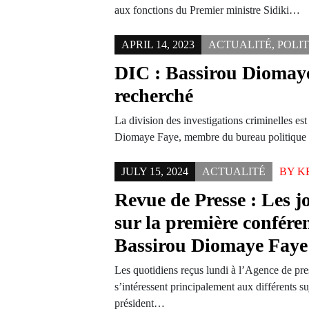
aux fonctions du Premier ministre Sidiki…
APRIL 14, 2023
ACTUALITÉ
,
POLI
DIC : Bassirou Diomay
recherché
La division des investigations criminelles es
Diomaye Faye, membre du bureau politiqu
JULY 15, 2024
ACTUALITÉ
BY
K
Revue de Presse : Les 
sur la première confére
Bassirou Diomaye Faye
Les quotidiens reçus lundi à l’Agence de pr
s’intéressent principalement aux différents s
président…