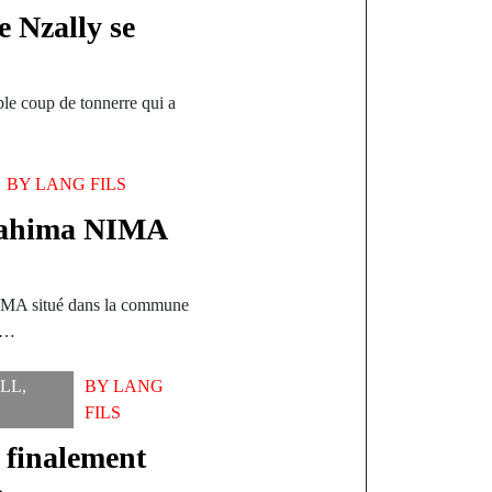
e Nzally se
e
ble coup de tonnerre qui a
BY
LANG FILS
brahima NIMA
 NIMA situé dans la commune
08…
LL
,
BY
LANG
FILS
a finalement