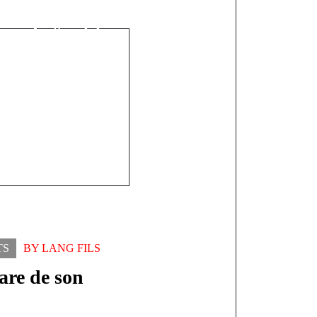
cateur se
me le "petit
êque de Kolda
TS
BY
LANG FILS
pare de son