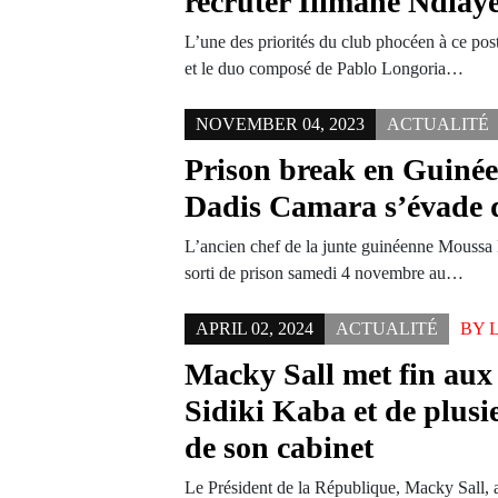
recruter Ilimane Ndiay
L’une des priorités du club phocéen à ce p
et le duo composé de Pablo Longoria…
NOVEMBER 04, 2023
ACTUALITÉ
Prison break en Guiné
Dadis Camara s’évade 
L’ancien chef de la junte guinéenne Moussa 
sorti de prison samedi 4 novembre au…
APRIL 02, 2024
ACTUALITÉ
BY
Macky Sall met fin aux 
Sidiki Kaba et de plus
de son cabinet
Le Président de la République, Macky Sall, a