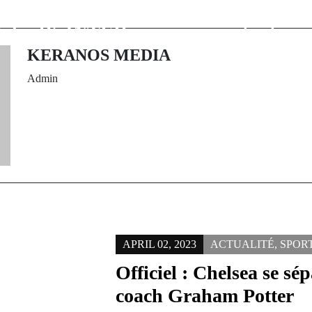
Santé+ du 01
leader unifi
3 de rfK INTER
présentant com
frère" de l'Ev
KERANOS MEDIA
Admin
APRIL 02, 2023
ACTUALITÉ
,
SPOR
Officiel : Chelsea se sé
coach Graham Potter