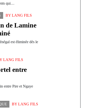
ments qui…
S
BY
LANG FILS
in de Lamine
miné
négal est éliminée dès le
BY
LANG FILS
rtel entre
tin entre Pire et Ngaye
IQUE
BY
LANG FILS