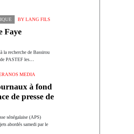
TIQUE
BY
LANG FILS
e Faye
t à la recherche de Bassirou
e de PASTEF les…
ERANOS MEDIA
journaux à fond
nce de presse de
esse sénégalaise (APS)
ujets abordés samedi par le