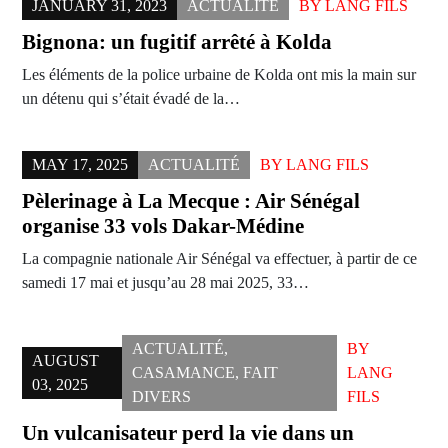
JANUARY 31, 2023
ACTUALITÉ
BY
LANG FILS
Bignona: un fugitif arrêté à Kolda
Les éléments de la police urbaine de Kolda ont mis la main sur
un détenu qui s’était évadé de la…
MAY 17, 2025
ACTUALITÉ
BY
LANG FILS
Pèlerinage à La Mecque : Air Sénégal
organise 33 vols Dakar-Médine
La compagnie nationale Air Sénégal va effectuer, à partir de ce
samedi 17 mai et jusqu’au 28 mai 2025, 33…
ACTUALITÉ
,
BY
AUGUST
CASAMANCE
,
FAIT
LANG
03, 2025
DIVERS
FILS
Un vulcanisateur perd la vie dans un