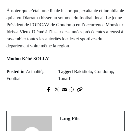
À noter que c’était une finale historique, exaltante et inoubliable
qui a vu Diarrama hisser au sommet du football local. Le jeune
Président de l’ODCAV de Goudomp en l’occurrence Monsieur
Idrissa Vieux Diémé à l’instar des années précédentes a réussi à
rassembler toutes les autorités locales et sportives du
département voire même la région.
Modou Kébé SOLLY
Posted in
Actualité
,
Tagged
Bakidioto
,
Goudomp
,
Football
Tanaff
Prev Post
Next Post
Phases départementales de
Trace Awards 2023: Viviane N'Dour
Goudomp: les parrains ont
sacrée meilleure artiste féminine de
fortement appuyé ODCAV
l'Afrique
Lang Fils