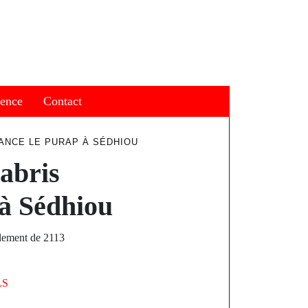
ience
Contact
LANCE LE PURAP À SÉDHIOU
abris
 à Sédhiou
ellement de 2113
LS