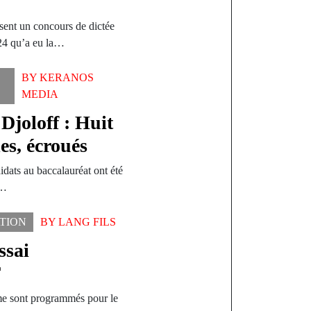
sent un concours de dictée
024 qu’a eu la…
BY
KERANOS
MEDIA
Djoloff : Huit
es, écroués
idats au baccalauréat ont été
r…
TION
BY
LANG FILS
ssai
F
me sont programmés pour le