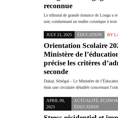
reconnue
Le tribunal de grande instance de Louga a r
soir, condamnant un maître coranique à tro
JULY 21, 2025
ÉDUCATION
BY
L
Orientation Scolaire 20
Ministère de l’éducatio
précise les critères d’a
seconde
Dakar, Sénégal – Le Ministère de l’Éducatio
émis une circulaire détaillée concernant l’or
APRIL 09,
ACTUALITÉ
,
ÉCONOM
2023
ÉDUCATION
Stress résidentiel et im