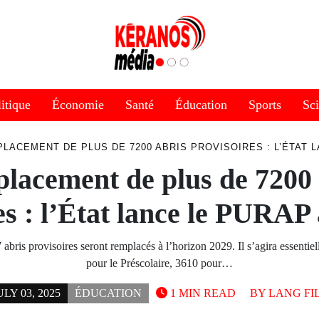
itique
Économie
Santé
Éducation
Sports
Sc
LACEMENT DE PLUS DE 7200 ABRIS PROVISOIRES : L’ÉTAT 
lacement de plus de 7200 
es : l’État lance le PURAP
abris provisoires seront remplacés à l’horizon 2029. Il s’agira essenti
pour le Préscolaire, 3610 pour…
ULY 03, 2025
ÉDUCATION
1 MIN READ
BY
LANG FI