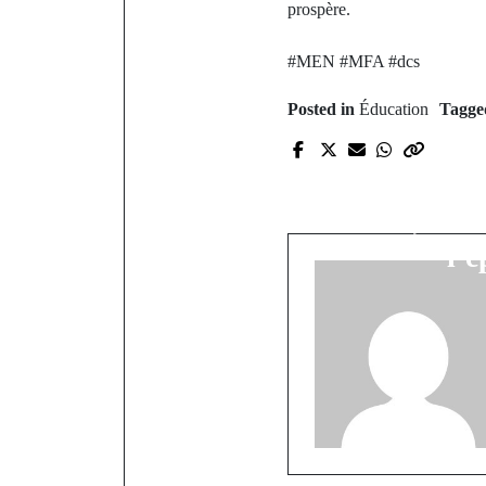
prospère.
#MEN #MFA #dcs
Posted in
Éducation
Tagg
P
Kolibantang
conflit, un 
l’