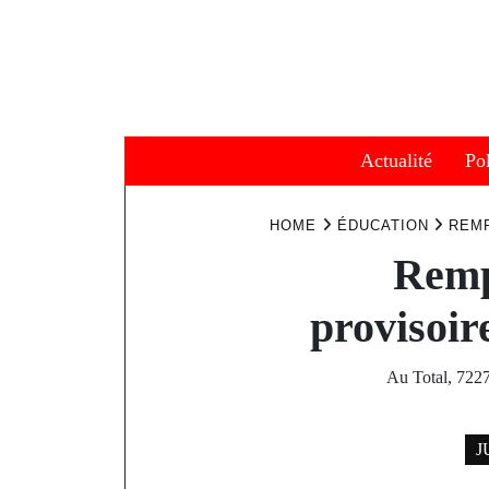
Skip
to
content
Actualité
Pol
HOME
ÉDUCATION
REMP
Remp
provisoir
Au Total, 7227 
J