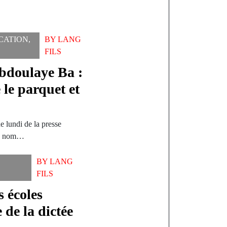
CATION
,
BY
LANG
FILS
Abdoulaye Ba :
 le parquet et
de lundi de la presse
 du nom…
BY
LANG
FILS
 écoles
 de la dictée