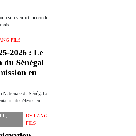
endu son verdict mercredi
is mois…
ANG FILS
25-2026 : Le
n du Sénégal
dmission en
n Nationale du Sénégal a
ientation des élèves en…
IE
,
BY
LANG
FILS
migration