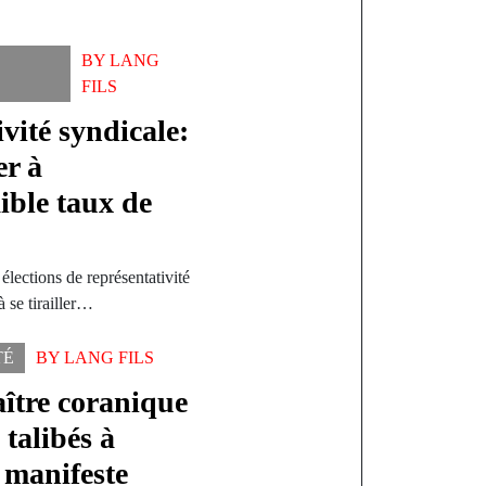
BY
LANG
FILS
ivité syndicale:
er à
ible taux de
lections de représentativité
à se tirailler…
TÉ
BY
LANG FILS
tre coranique
 talibés à
 manifeste