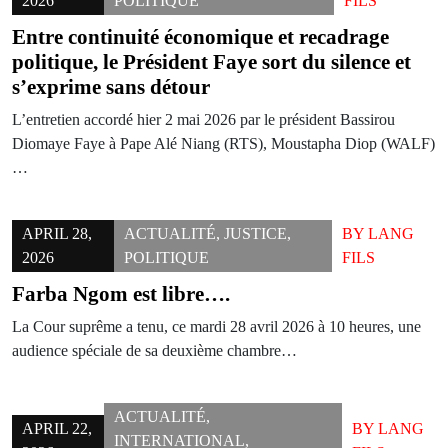
2026
POLITIQUE
FILS
Entre continuité économique et recadrage
politique, le Président Faye sort du silence et
s’exprime sans détour
L’entretien accordé hier 2 mai 2026 par le président Bassirou
Diomaye Faye à Pape Alé Niang (RTS), Moustapha Diop (WALF)
…
APRIL 28,
ACTUALITÉ
,
JUSTICE
,
BY
LANG
2026
POLITIQUE
FILS
Farba Ngom est libre….
La Cour suprême a tenu, ce mardi 28 avril 2026 à 10 heures, une
audience spéciale de sa deuxième chambre…
ACTUALITÉ
,
APRIL 22,
BY
LANG
INTERNATIONAL
,