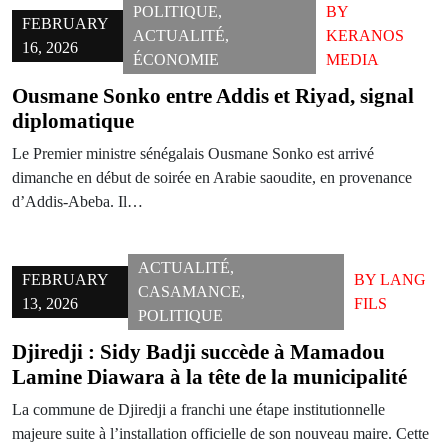
POLITIQUE
,
BY
FEBRUARY
ACTUALITÉ
,
KERANOS
16, 2026
ÉCONOMIE
MEDIA
Ousmane Sonko entre Addis et Riyad, signal
diplomatique
Le Premier ministre sénégalais Ousmane Sonko est arrivé
dimanche en début de soirée en Arabie saoudite, en provenance
d’Addis-Abeba. Il…
ACTUALITÉ
,
FEBRUARY
BY
LANG
CASAMANCE
,
13, 2026
FILS
POLITIQUE
Djiredji : Sidy Badji succède à Mamadou
Lamine Diawara à la tête de la municipalité
La commune de Djiredji a franchi une étape institutionnelle
majeure suite à l’installation officielle de son nouveau maire. Cette