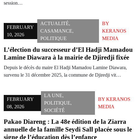
session…
ACTUALITÉ
,
BY
FEBRUARY
CASAMANCE
,
KERANOS
10, 2026
POLITIQUE
MEDIA
L’élection du successeur d’El Hadji Mamadou
Lamine Diawara à la mairie de Djiredji fixée
Depuis le décès du maire El Hadji Mamadou Lamine Diawara,
survenu le 31 décembre 2025, la commune de Djiredji vit…
LA UNE
,
FEBRUARY
BY
KERANOS
POLITIQUE
,
08, 2026
MEDIA
SOCIÉTÉ
Pakao Diareng : La 48e édition de la Ziarra
annuelle de la famille Seydi Sall placée sous le
signe de l’éducation dès l’enfance