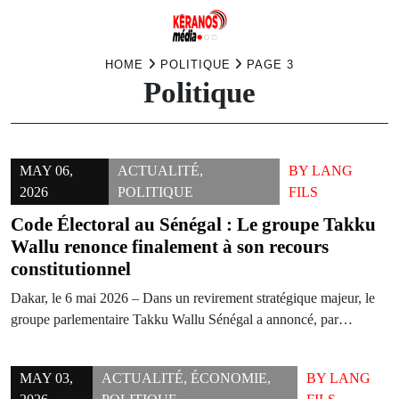
Skip
HOME
POLITIQUE
PAGE 3
Politique
to
content
MAY 06,
ACTUALITÉ
,
BY
LANG
2026
POLITIQUE
FILS
Code Électoral au Sénégal : Le groupe Takku
Wallu renonce finalement à son recours
constitutionnel
Dakar, le 6 mai 2026 – Dans un revirement stratégique majeur, le
groupe parlementaire Takku Wallu Sénégal a annoncé, par…
MAY 03,
ACTUALITÉ
,
ÉCONOMIE
,
BY
LANG