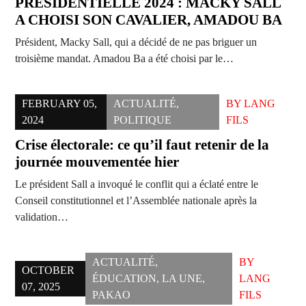
PRÉSIDENTIELLE 2024 : MACKY SALL
A CHOISI SON CAVALIER, AMADOU BA
Président, Macky Sall, qui a décidé de ne pas briguer un
troisième mandat. Amadou Ba a été choisi par le…
FEBRUARY 05,
ACTUALITÉ
,
BY
LANG
2024
POLITIQUE
FILS
Crise électorale: ce qu’il faut retenir de la
journée mouvementée hier
Le président Sall a invoqué le conflit qui a éclaté entre le
Conseil constitutionnel et l’Assemblée nationale après la
validation…
ACTUALITÉ
,
BY
OCTOBER
ÉDUCATION
,
LA UNE
,
LANG
07, 2025
PAKAO
FILS