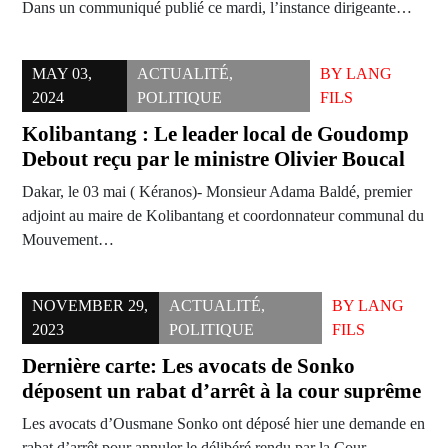
Dans un communiqué publié ce mardi, l’instance dirigeante…
MAY 03,
ACTUALITÉ
,
BY
LANG
2024
POLITIQUE
FILS
Kolibantang : Le leader local de Goudomp
Debout reçu par le ministre Olivier Boucal
Dakar, le 03 mai ( Kéranos)- Monsieur Adama Baldé, premier
adjoint au maire de Kolibantang et coordonnateur communal du
Mouvement…
NOVEMBER 29,
ACTUALITÉ
,
BY
LANG
2023
POLITIQUE
FILS
Dernière carte: Les avocats de Sonko
déposent un rabat d’arrêt à la cour suprême
Les avocats d’Ousmane Sonko ont déposé hier une demande en
rabat d’arrêt pour annuler le délibéré rendu par la Cour…