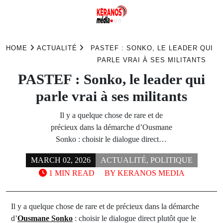
Skip
to
HOME
ACTUALITÉ
PASTEF : SONKO, LE LEADER QUI
content
PARLE VRAI À SES MILITANTS
PASTEF : Sonko, le leader qui
parle vrai à ses militants
Il y a quelque chose de rare et de
précieux dans la démarche d’Ousmane
Sonko : choisir le dialogue direct…
MARCH 02, 2026
ACTUALITÉ
,
POLITIQUE
1 MIN READ
BY
KERANOS MEDIA
Il y a quelque chose de rare et de précieux dans la démarche
d’
Ousmane Sonko
: choisir le dialogue direct plutôt que le