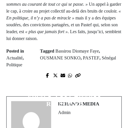
sommes au courant de tout ce qui se passe. »
Un appel à garder
le cap, à croire au projet collectif au-delà des bruits de couloir.
«
En politique, il n’y a pas de miracle »
mais il y a des équipes
soudées, des convictions partagées, et un Pastef qui, selon son
leader, est
« plus que jamais fort »
. Les faits, jusqu’ici, semblent
lui donner raison.
Posted in
Tagged
Bassirou Diomaye Faye
,
Actualité
,
OUSMANE SONKO
,
PASTEF
,
Sénégal
Politique
Next Post
Prev Post
VIH/SIDA AU SÉNÉGAL :
Macky Sall à l’assaut de l’ONU : le
DERRIÈRE LA PSYCHOSE
parrainage stratégique de l’Union
VIRALE, LES CHIFFRES
africaine
RÉSISTENT
KERANOS MEDIA
Admin