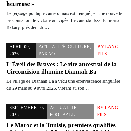
heureuse »
Le paysage politique camerounais est marqué par une nouvelle
proclamation de victoire anticipée. Le candidat Issa Tchiroma
Bakary, président du…
APRIL 09,
ACTUALITÉ
,
CULTURE
,
BY
LANG
2026
PAKAO
FILS
L’Éveil des Braves : Le rite ancestral de la
Circoncision illumine Diannah Ba
Le village de Diannah Ba a vécu une effervescence singulière
du 29 mars au 9 avril 2026, vibrant au son…
SEPTEMBER 10,
ACTUALITÉ
,
BY
LANG
2025
FOOTBALL
FILS
Le Maroc et la Tunisie, premiers qualifiés