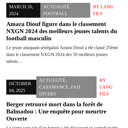
MARCH 20,
ACTUALITÉ
,
BY
LANG
2024
FOOTBALL
FILS
Amara Diouf figure dans le classement
NXGN 2024 des meilleurs jeunes talents du
football masculin
Le jeune attaquant sénégalais Amara Diouf a été classé 25ème
dans le classement NXGN 2024 des 50 meilleurs jeunes
talents…
ACTUALITÉ
,
BY
OCTOBER
CASAMANCE
,
FAIT
LANG
04, 2025
DIVERS
FILS
Berger retrouvé mort dans la forêt de
Balmadou : Une enquête pour meurtre
Ouverte
Le corps sans vie d’un berger a été découvert ce samedi matin