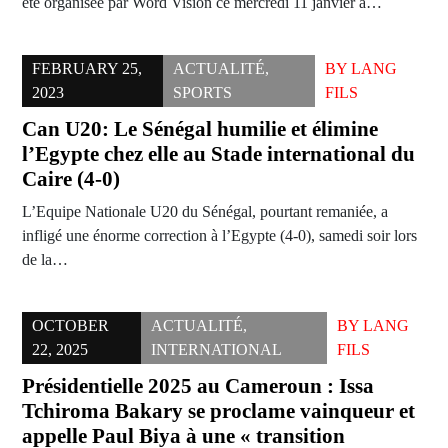
été organisée par Word Vision ce mercredi 11 janvier à…
FEBRUARY 25,
ACTUALITÉ
,
BY
LANG
2023
SPORTS
FILS
Can U20: Le Sénégal humilie et élimine
l’Egypte chez elle au Stade international du
Caire (4-0)
L’Equipe Nationale U20 du Sénégal, pourtant remaniée, a
infligé une énorme correction à l’Egypte (4-0), samedi soir lors
de la…
OCTOBER
ACTUALITÉ
,
BY
LANG
22, 2025
INTERNATIONAL
FILS
Présidentielle 2025 au Cameroun : Issa
Tchiroma Bakary se proclame vainqueur et
appelle Paul Biya à une « transition