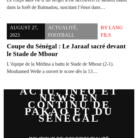
dans la forêt de Balmadou, suscitant l’émoi dans…
AUGUST 27,
ACTUALITÉ
,
BY
LANG
2023
FOOTBALL
FILS
Coupe du Sénégal : Le Jaraaf sacré devant
le Stade de Mbour
L’équipe de la Médina a battu le Stade de Mbour (2-1).
Mouhamed Welle a ouvert le score dès la 13…
ACTU, INFO ET
NEWS EN
CONTINU DE
PAKAO ET DU
SÉNÉGAL