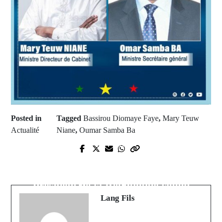
Posted in
Tagged
Bassirou Diomaye Faye
,
Mary Teuw
Actualité
Niane
,
Oumar Samba Ba
Prev Post
Next Post
Officiel: Ousmane Sonko nommé
Le nouvel aide de camp du
Premier ministre par le Président
Président de la République connu
Diomaye Faye
Lang Fils