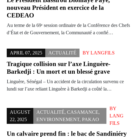
Le Président Bassirou Diomaye Faye,
nouveau Président en exercice de la
CEDEAO
Au terme de la 69ᵉ session ordinaire de la Conférence des Chefs
d’État et de Gouvernement, la Communauté a confié…
APRIL 07, 2025
ACTUALITÉ
BY
LANGFILS
Tragique collision sur l’axe Linguère-
Barkedji : Un mort et un blessé grave
Linguère, Sénégal – Un accident de la circulation survenu ce
lundi sur l’axe reliant Linguère à Barkedji a coûté la…
BY
AUGUST
ACTUALITÉ
,
CASAMANCE
,
LANG
22, 2025
ENVIRONNEMENT
,
PAKAO
FILS
Un calvaire prend fin : le bac de Sandiniéry