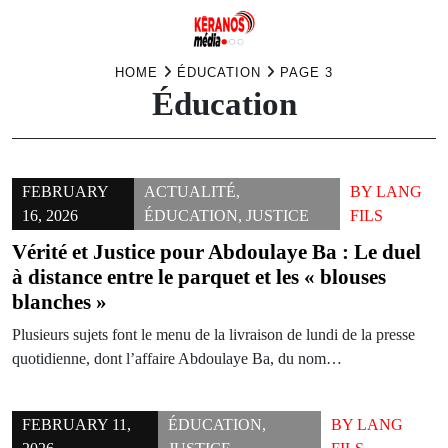
Skip
HOME
ÉDUCATION
PAGE 3
Éducation
to
content
FEBRUARY
ACTUALITÉ
,
BY
LANG
16, 2026
ÉDUCATION
,
JUSTICE
FILS
Vérité et Justice pour Abdoulaye Ba : Le duel
à distance entre le parquet et les « blouses
blanches »
Plusieurs sujets font le menu de la livraison de lundi de la presse
quotidienne, dont l’affaire Abdoulaye Ba, du nom…
FEBRUARY 11,
ÉDUCATION
,
BY
LANG