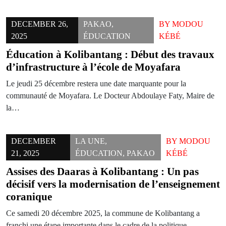
DECEMBER 26,
PAKAO
,
BY
MODOU
2025
ÉDUCATION
KÉBÉ
Éducation à Kolibantang : Début des travaux
d’infrastructure à l’école de Moyafara
Le jeudi 25 décembre restera une date marquante pour la
communauté de Moyafara. Le Docteur Abdoulaye Faty, Maire de
la…
DECEMBER
LA UNE
,
BY
MODOU
21, 2025
ÉDUCATION
,
PAKAO
KÉBÉ
Assises des Daaras à Kolibantang : Un pas
décisif vers la modernisation de l’enseignement
coranique
Ce samedi 20 décembre 2025, la commune de Kolibantang a
franchi une étape importante dans le cadre de la politique…