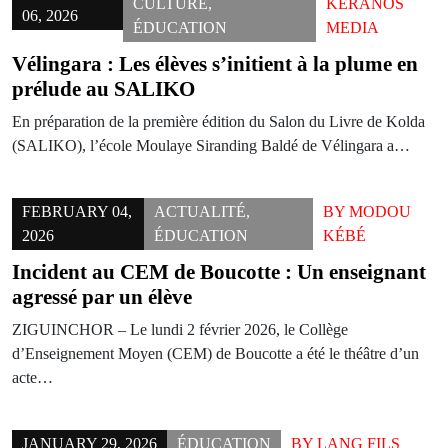
CULTURE
,
KERANOS
06, 2026
ÉDUCATION
MEDIA
Vélingara : Les élèves s’initient à la plume en
prélude au SALIKO
En préparation de la première édition du Salon du Livre de Kolda
(SALIKO), l’école Moulaye Siranding Baldé de Vélingara a…
FEBRUARY 04,
ACTUALITÉ
,
BY
MODOU
2026
ÉDUCATION
KÉBÉ
Incident au CEM de Boucotte : Un enseignant
agressé par un élève
ZIGUINCHOR – Le lundi 2 février 2026, le Collège
d’Enseignement Moyen (CEM) de Boucotte a été le théâtre d’un
acte…
JANUARY 29, 2026
ÉDUCATION
BY
LANG FILS