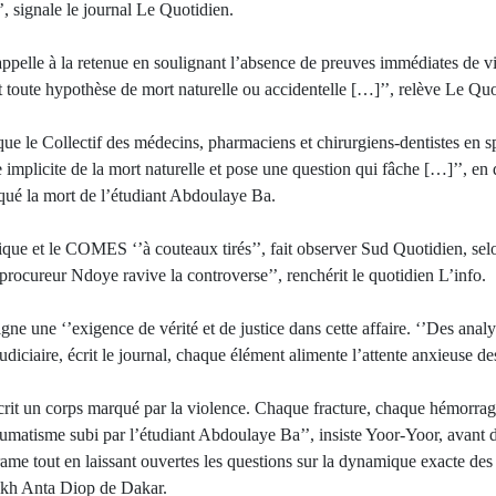
’, signale le journal Le Quotidien.
 appelle à la retenue en soulignant l’absence de preuves immédiates de vi
toute hypothèse de mort naturelle ou accidentelle […]’’, relève Le Quo
ue le Collectif des médecins, pharmaciens et chirurgiens-dentistes en s
mplicite de la mort naturelle et pose une question qui fâche […]’’, en
qué la mort de l’étudiant Abdoulaye Ba.
ique et le COMES ‘’à couteaux tirés’’, fait observer Sud Quotidien, sel
le procureur Ndoye ravive la controverse’’, renchérit le quotidien L’info.
ne une ‘’exigence de vérité et de justice dans cette affaire. ‘’Des ana
diciaire, écrit le journal, chaque élément alimente l’attente anxieuse de
crit un corps marqué par la violence. Chaque fracture, chaque hémorra
aumatisme subi par l’étudiant Abdoulaye Ba’’, insiste Yoor-Yoor, avant 
 drame tout en laissant ouvertes les questions sur la dynamique exacte de
eikh Anta Diop de Dakar.