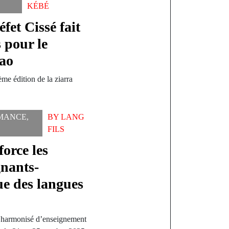
KÉBÉ
fet Cissé fait
 pour le
ao
me édition de la ziarra
MANCE
,
BY
LANG
FILS
orce les
nants-
ue des langues
e harmonisé d’enseignement