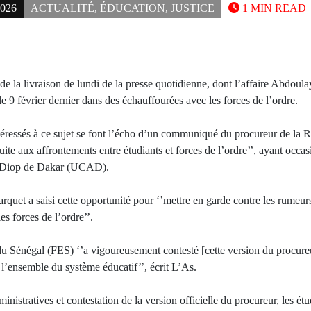
026
ACTUALITÉ
,
ÉDUCATION
,
JUSTICE
1 MIN READ
 de la livraison de lundi de la presse quotidienne, dont l’affaire Abdou
le 9 février dernier dans des échauffourées avec les forces de l’ordre.
ntéressés à ce sujet se font l’écho d’un communiqué du procureur de la
uite aux affrontements entre étudiants et forces de l’ordre’’, ayant occas
a Diop de Dakar (UCAD).
arquet a saisi cette opportunité pour ‘’mettre en garde contre les rumeur
es forces de l’ordre’’.
du Sénégal (FES) ‘’a vigoureusement contesté [cette version du procure
l’ensemble du système éducatif’’, écrit L’As.
ministratives et contestation de la version officielle du procureur, les ét