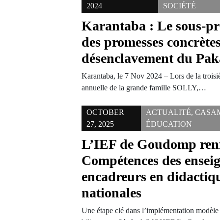
2024
SOCIÉTÉ
Karantaba : Le sous-pré
des promesses concrètes
désenclavement du Pak
Karantaba, le 7 Nov 2024 – Lors de la troisiè
annuelle de la grande famille SOLLY,…
OCTOBER
ACTUALITÉ
,
CASA
27, 2025
ÉDUCATION
L’IEF de Goudomp renf
Compétences des enseig
encadreurs en didactiq
nationales
Une étape clé dans l’implémentation modèl