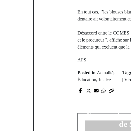
En tout cas, ‘’les blouses bl
dentaire ait volontairement c
Désaccord entre le COMES [C
et le procureur’’, affiche su
éléments qui excluent que la
APS
Posted in
Actualité
,
Tag
Éducation
,
Justice
| Vi
P
Démantèle
d’orpaillag
l’armée dans
de 