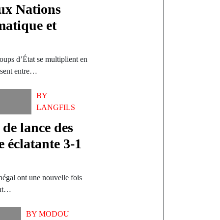
ux Nations
matique et
coups d’État se multiplient en
ssent entre…
BY
LANGFILS
de lance des
e éclatante 3-1
égal ont une nouvelle fois
ent…
BY
MODOU