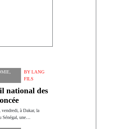
OMIE
,
BY
LANG
FILS
l national des
oncée
vendredi, à Dakar, la
du Sénégal, une…