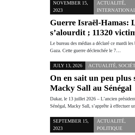
NOVEMBER 15,
ACTUALITÉ
,
2023
INTERNATIONA
Guerre Israël-Hamas: L
s’alourdit ; 11320 victi
Le bureau des médias a déclaré ce mardi les 
Gaza. Cette guerre déclenchée le 7…
JULY 13, 2026
ACTUALITÉ
,
SOCIÉ
On en sait un peu plus s
Macky Sall au Sénégal
Dakar, le 13 juillet 2026 – L’ancien préside
Sénégal, Macky Sall, s’apprête à effectuer 
SEPTEMBER 15,
ACTUALITÉ
,
2023
POLITIQUE