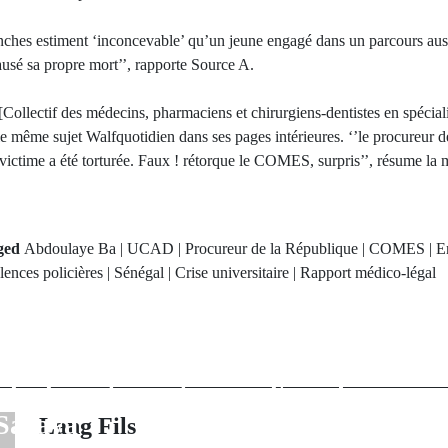
anches estiment ‘inconcevable’ qu’un jeune engagé dans un parcours auss
ausé sa propre mort’’, rapporte Source A.
ollectif des médecins, pharmaciens et chirurgiens-dentistes en spéci
r le même sujet Walfquotidien dans ses pages intérieures. ‘’le procureur 
 victime a été torturée. Faux ! rétorque le COMES, surpris’’, résume la
ged
Abdoulaye Ba | UCAD | Procureur de la République | COMES | Enq
olences policières | Sénégal | Crise universitaire | Rapport médico-légal
rev Post
Next Po
ment de sites
Franc foudroie
e clandestin par
Baol : l'irrésist
 le département
d'un champion
Saraya
immac
Lang Fils