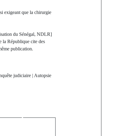
i exigeant que la chirurgie
alisation du Sénégal, NDLR]
de la République cite des
 même publication.
uête judiciaire | Autopsie
st
 le Géant du
ible ascension
 au palmarès
ulé