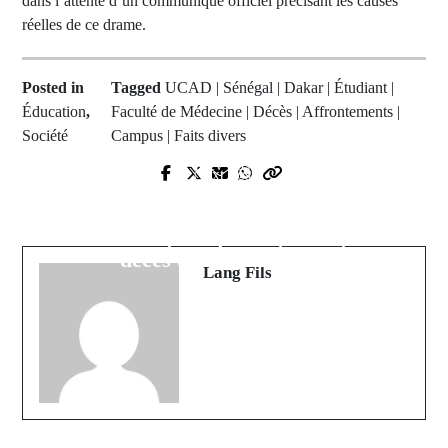
dans l’attente d’un communiqué officiel précisant les causes
réelles de ce drame.
Posted in
Tagged
UCAD | Sénégal | Dakar | Étudiant |
Éducation
,
Faculté de Médecine | Décès | Affrontements |
Société
Campus | Faits divers
Prev Post
Next Post
UCAD : Escalade des tensions sur
Drame à l’UCAD : L’université
le campus malgré l’annonce de
sénégalaise sous le choc après le
réouverture des restaurants
décès d’Abdoulaye Ba
Lang Fils