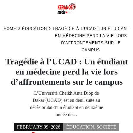
Skip
to
HOME
ÉDUCATION
TRAGÉDIE À L’UCAD : UN ÉTUDIANT
content
EN MÉDECINE PERD LA VIE LORS
D’AFFRONTEMENTS SUR LE
CAMPUS
Tragédie à l’UCAD : Un étudiant
en médecine perd la vie lors
d’affrontements sur le campus
L’Université Cheikh Anta Diop de
Dakar (UCAD) est en deuil suite au
décès brutal d’un étudiant en deuxième
année de…
FEBRUARY 09, 2026
ÉDUCATION
,
SOCIÉTÉ