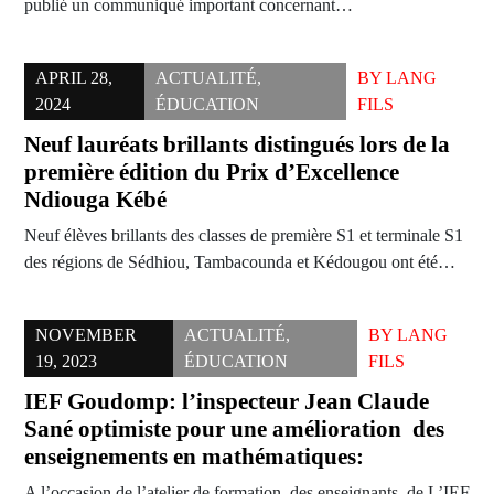
publié un communiqué important concernant…
APRIL 28,
ACTUALITÉ
,
BY
LANG
2024
ÉDUCATION
FILS
Neuf lauréats brillants distingués lors de la
première édition du Prix d’Excellence
Ndiouga Kébé
Neuf élèves brillants des classes de première S1 et terminale S1
des régions de Sédhiou, Tambacounda et Kédougou ont été…
NOVEMBER
ACTUALITÉ
,
BY
LANG
19, 2023
ÉDUCATION
FILS
IEF Goudomp: l’inspecteur Jean Claude
Sané optimiste pour une amélioration des
enseignements en mathématiques:
A l’occasion de l’atelier de formation des enseignants de L’IEF