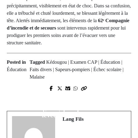
précipitamment, visiblement en état de choc. Dans sa confusion,
elle a trébuché et chuté lourdement, se blessant légèrement à la
tête. Alertés immédiatement, les éléments de la
62ᵉ Compagnie
d’incendie et de secours
sont intervenus rapidement pour lui
prodiguer les premiers soins avant de l’évacuer vers une
structure sanitaire.
Posted in
Tagged
Kédougou | Examen CAP | Éducation |
Éducation
Faits divers | Sapeurs-pompiers | Échec scolaire |
Malaise
Prev Post
Next Post
Sanctions records : Le verdict de la
La CEDEAO officialise la
CAF tombe après une finale Maroc-
réintégration de la Guinée et la
Sénégal explosive.
levée des sanctions
Lang Fils