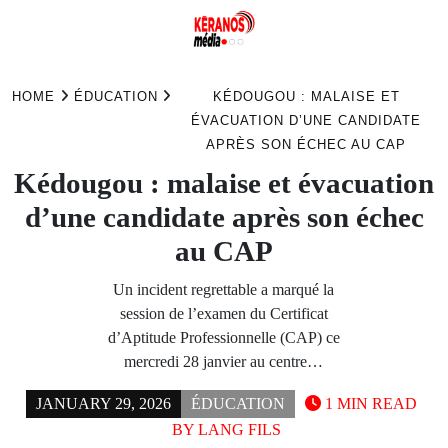
Skip
to
HOME
ÉDUCATION
KÉDOUGOU : MALAISE ET
content
ÉVACUATION D’UNE CANDIDATE
APRÈS SON ÉCHEC AU CAP
Kédougou : malaise et évacuation
d’une candidate après son échec
au CAP
Un incident regrettable a marqué la
session de l’examen du Certificat
d’Aptitude Professionnelle (CAP) ce
mercredi 28 janvier au centre…
JANUARY 29, 2026
ÉDUCATION
1 MIN READ
BY
LANG FILS