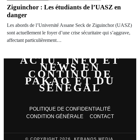
Ziguinchor : Les étudiants de l’UASZ en
danger
Les abords de l’Université Assane Seck de Ziguinchor (UASZ)
sont actuellement le foyer d’une crise sécuritaire qui s’aggrave,
affectant particulièrement…
ACTU, INFO ET
NEWS EN
CONTINU DE
PAKAO ET DU
SÉNÉGAL
POLITIQUE DE CONFIDENTIALITÉ
CONDITION GÉNÉRALE
CONTACT
© COPYRIGHT 2026, KERANOS MEDIA.