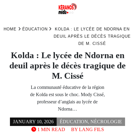
Skip
to
HOME
ÉDUCATION
KOLDA : LE LYCÉE DE NDORNA EN
content
DEUIL APRÈS LE DÉCÈS TRAGIQUE
DE M. CISSÉ
Kolda : Le lycée de Ndorna en
deuil après le décès tragique de
M. Cissé
La communauté éducative de la région
de Kolda est sous le choc. Mody Cissé,
professeur d’anglais au lycée de
Ndorna…
JANUARY 10, 2026
ÉDUCATION
,
NÉCROLOGIE
1 MIN READ
BY
LANG FILS