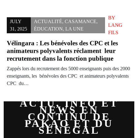
BY
JULY
ACTUALITÉ
,
CASAMANCE
,
LANG
31, 2025
ÉDUCATION
,
LA UNE
FILS
Vélingara : Les bénévoles des CPC et les
animateurs polyvalents réclament leur
recrutement dans la fonction publique
Zappés lors du recrutement des 5000 enseignants puis des 2000
enseignants, les bénévoles des CPC et animateurs polyvalents
CPC du…
ACTU, INFO ET
NEWS EN
CONTINU DE
PAKAO ET DU
SÉNÉGAL