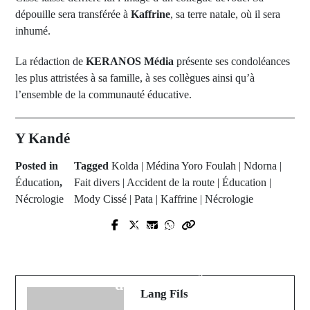
dépouille sera transférée à
Kaffrine
, sa terre natale, où il sera
inhumé.
La rédaction de
KERANOS Média
présente ses condoléances
les plus attristées à sa famille, à ses collègues ainsi qu’à
l’ensemble de la communauté éducative.
Y Kandé
Posted in
Tagged
Kolda | Médina Yoro Foulah | Ndorna |
Éducation
,
Fait divers | Accident de la route | Éducation |
Nécrologie
Mody Cissé | Pata | Kaffrine | Nécrologie
Next Post
Prev Post
Sédhiou : démission du quatrième
Liverpool officialise le transfert de
adjoint au maire sur fond de crise
Mor Talla Ndiaye
de confiance
Lang Fils