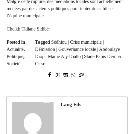
Malgré cette rupture, des médiations locales sont actuellement
menées par des acteurs politiques pour tenter de stabiliser
l’équipe municipale.
Cheikh Tidiane Sidibé
Posted in
Tagged
Sédhiou | Crise municipale |
Actualité
,
Démission | Gouvernance locale | Abdoulaye
Politique
,
Diop | Mame Aly Diallo | Stade Papis Demba
Société
Cissé
Next Post
Prev Post
Capo dei capi : pourquoi la victoire
Kolda : Le lycée de Ndorna en deuil
du Nigeria face à l'Algérie est celle
après le décès tragique de M. Cissé
de Wilfred Ndidi
Lang Fils