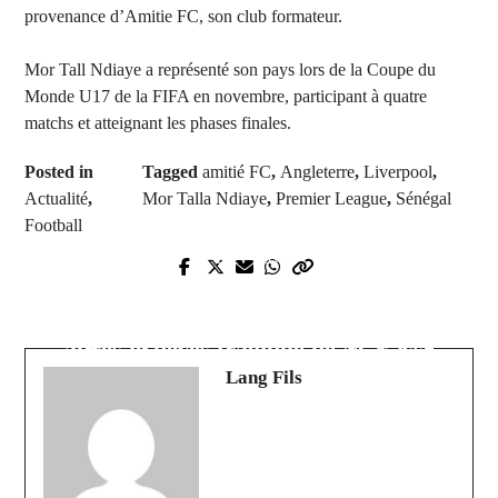
provenance d’Amitie FC, son club formateur.
Mor Tall Ndiaye a représenté son pays lors de la Coupe du
Monde U17 de la FIFA en novembre, participant à quatre
matchs et atteignant les phases finales.
Posted in
Tagged
amitié FC
,
Angleterre
,
Liverpool
,
Actualité
,
Mor Talla Ndiaye
,
Premier League
,
Sénégal
Football
Prev Post
Next Post
Sénégal - Mali : Tout savoir sur
Kolda : Le lycée de Ndorna en deuil
l'odyssée historique et l'éternel face-
après le décès tragique de M. Cissé
à-face des frères jumeaux du Sahel
Lang Fils