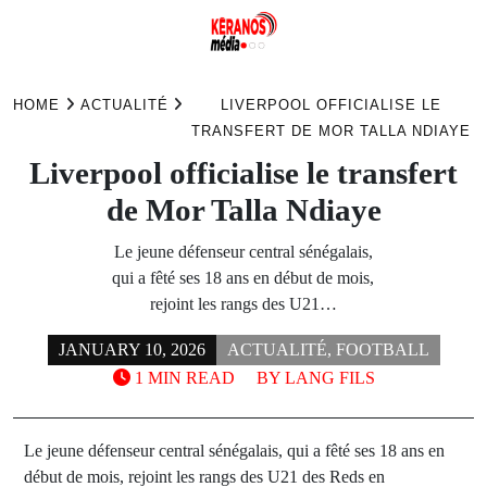
Skip
to
HOME
ACTUALITÉ
LIVERPOOL OFFICIALISE LE
content
TRANSFERT DE MOR TALLA NDIAYE
Liverpool officialise le transfert
de Mor Talla Ndiaye
Le jeune défenseur central sénégalais,
qui a fêté ses 18 ans en début de mois,
rejoint les rangs des U21…
JANUARY 10, 2026
ACTUALITÉ
,
FOOTBALL
1 MIN READ
BY
LANG FILS
Le jeune défenseur central sénégalais, qui a fêté ses 18 ans en
début de mois, rejoint les rangs des U21 des Reds en