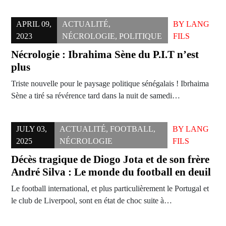
APRIL 09,
ACTUALITÉ
,
BY
LANG
2023
NÉCROLOGIE
,
POLITIQUE
FILS
Nécrologie : Ibrahima Sène du P.I.T n’est
plus
Triste nouvelle pour le paysage politique sénégalais ! Ibrhaima
Sène a tiré sa révérence tard dans la nuit de samedi…
JULY 03,
ACTUALITÉ
,
FOOTBALL
,
BY
LANG
2025
NÉCROLOGIE
FILS
Décès tragique de Diogo Jota et de son frère
André Silva : Le monde du football en deuil
Le football international, et plus particulièrement le Portugal et
le club de Liverpool, sont en état de choc suite à…