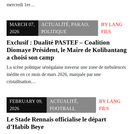
mercredi 1er…
MARCH 07,
ACTUALITÉ
,
PAKAO
,
BY
LANG
2026
POLITIQUE
FILS
Exclusif : Dualité PASTEF – Coalition
Diomaye Président, le Maire de Kolibantang
a choisi son camp
La scène politique sénégalaise traverse une zone de turbulences
inédite en ce mois de mars 2026, marquée par une
cristallisation…
FEBRUARY 09,
ACTUALITÉ
,
BY
LANG
2026
FOOTBALL
FILS
Le Stade Rennais officialise le départ
d’Habib Beye