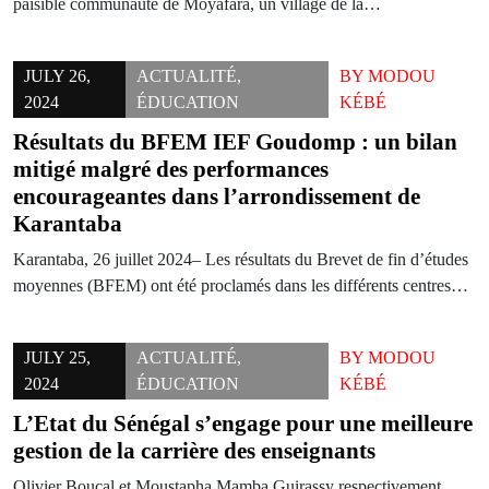
paisible communauté de Moyafara, un village de la…
JULY 26,
ACTUALITÉ
,
BY
MODOU
2024
ÉDUCATION
KÉBÉ
Résultats du BFEM IEF Goudomp : un bilan
mitigé malgré des performances
encourageantes dans l’arrondissement de
Karantaba
Karantaba, 26 juillet 2024– Les résultats du Brevet de fin d’études
moyennes (BFEM) ont été proclamés dans les différents centres…
JULY 25,
ACTUALITÉ
,
BY
MODOU
2024
ÉDUCATION
KÉBÉ
L’Etat du Sénégal s’engage pour une meilleure
gestion de la carrière des enseignants
Olivier Boucal et Moustapha Mamba Guirassy respectivement