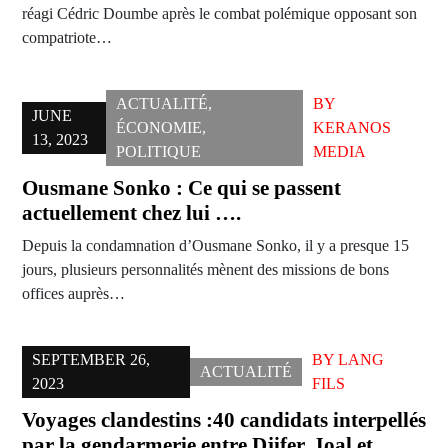
réagi Cédric Doumbe après le combat polémique opposant son
compatriote…
ACTUALITÉ
,
BY
JUNE
ÉCONOMIE
,
KERANOS
13, 2023
POLITIQUE
MEDIA
Ousmane Sonko : Ce qui se passent
actuellement chez lui ….
Depuis la condamnation d’Ousmane Sonko, il y a presque 15
jours, plusieurs personnalités mènent des missions de bons
offices auprès…
SEPTEMBER 26,
BY
LANG
ACTUALITÉ
2023
FILS
Voyages clandestins :40 candidats interpellés
par la gendarmerie entre Djifer, Joal et