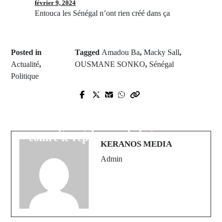
février 9, 2024
Entouca les Sénégal n’ont rien créé dans ça
Posted in
Tagged
Amadou Ba
,
Macky Sall
,
Actualité
,
OUSMANE SONKO
,
Sénégal
Politique
Prev Post
Next Post
Reçu par Macky Sall, Umaro
Trente-sept députés ont introduit un
Sissoco Embalo, appelle les
recours en inconstitutionnalité
Sénégalais au dialogue
contre le report de la Présidentielle
KERANOS MEDIA
Admin