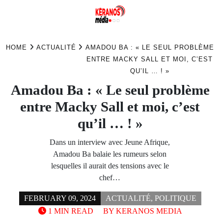
Skip
to
HOME
ACTUALITÉ
AMADOU BA : « LE SEUL PROBLÈME
content
ENTRE MACKY SALL ET MOI, C’EST
QU’IL … ! »
Amadou Ba : « Le seul problème
entre Macky Sall et moi, c’est
qu’il … ! »
Dans un interview avec Jeune Afrique,
Amadou Ba balaie les rumeurs selon
lesquelles il aurait des tensions avec le
chef…
FEBRUARY 09, 2024
ACTUALITÉ
,
POLITIQUE
1 MIN READ
BY
KERANOS MEDIA