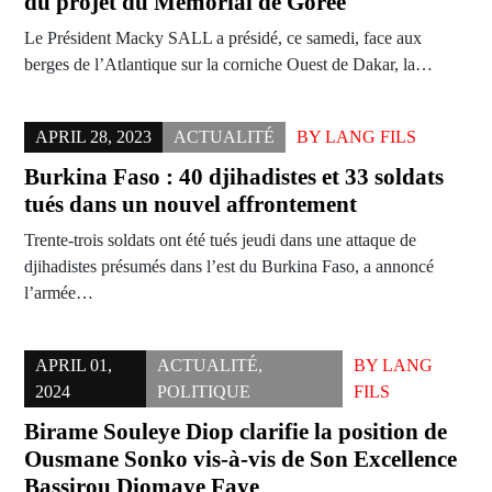
du projet du Mémorial de Gorée
Le Président Macky SALL a présidé, ce samedi, face aux
berges de l’Atlantique sur la corniche Ouest de Dakar, la…
APRIL 28, 2023
ACTUALITÉ
BY
LANG FILS
Burkina Faso : 40 djihadistes et 33 soldats
tués dans un nouvel affrontement
Trente-trois soldats ont été tués jeudi dans une attaque de
djihadistes présumés dans l’est du Burkina Faso, a annoncé
l’armée…
APRIL 01,
ACTUALITÉ
,
BY
LANG
2024
POLITIQUE
FILS
Birame Souleye Diop clarifie la position de
Ousmane Sonko vis-à-vis de Son Excellence
Bassirou Diomaye Faye