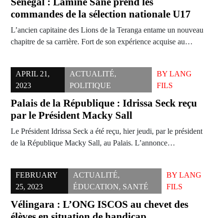
Sénégal : Lamine Sané prend les
commandes de la sélection nationale U17
L’ancien capitaine des Lions de la Teranga entame un nouveau
chapitre de sa carrière. Fort de son expérience acquise au…
APRIL 21,
ACTUALITÉ
,
BY
LANG
2023
POLITIQUE
FILS
Palais de la République : Idrissa Seck reçu
par le Président Macky Sall
Le Président Idrissa Seck a été reçu, hier jeudi, par le président
de la République Macky Sall, au Palais. L’annonce…
FEBRUARY
ACTUALITÉ
,
BY
LANG
25, 2023
ÉDUCATION
,
SANTÉ
FILS
Vélingara : L’ONG ISCOS au chevet des
élèves en situation de handicap.