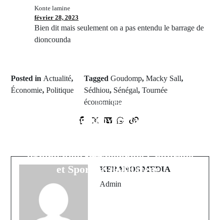
Konte lamine
février 28, 2023
Bien dit mais seulement on a pas entendu le barrage de
dioncounda
Posted in
Actualité
,
Tagged
Goudomp
,
Macky Sall
,
Économie
,
Politique
Sédhiou
,
Sénégal
,
Tournée
économique
Prev Post
Next Post
Logement universitaire : Les
Sport Scolaire: L'honorable Sidiya
étudiants de Kolibantang dans le
DAFFÉ appuie la Cellule
désarroi, interpellent le Maire
d’animation Pédagogique Culturelle
Abdoulaye FATY et lancent un cri
et Sportive de Diareng.
de cœur
KERANOS MEDIA
Admin