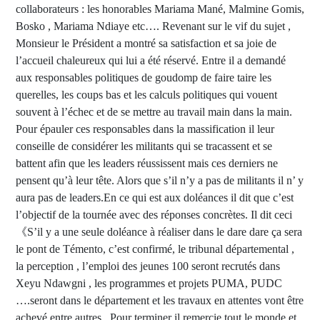
collaborateurs : les honorables Mariama Mané, Malmine Gomis,
Bosko , Mariama Ndiaye etc…. Revenant sur le vif du sujet ,
Monsieur le Président a montré sa satisfaction et sa joie de
l’accueil chaleureux qui lui a été réservé. Entre il a demandé
aux responsables politiques de goudomp de faire taire les
querelles, les coups bas et les calculs politiques qui vouent
souvent à l’échec et de se mettre au travail main dans la main.
Pour épauler ces responsables dans la massification il leur
conseille de considérer les militants qui se tracassent et se
battent afin que les leaders réussissent mais ces derniers ne
pensent qu’à leur tête. Alors que s’il n’y a pas de militants il n’ y
aura pas de leaders.En ce qui est aux doléances il dit que c’est
l’objectif de la tournée avec des réponses concrètes. Il dit ceci
《S’il y a une seule doléance à réaliser dans le dare dare ça sera
le pont de Témento, c’est confirmé, le tribunal départemental ,
la perception , l’emploi des jeunes 100 seront recrutés dans
Xeyu Ndawgni , les programmes et projets PUMA, PUDC
….seront dans le département et les travaux en attentes vont être
achevé entre autres . Pour terminer il remercie tout le monde et