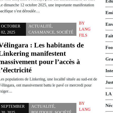
Édu
Le dimanche 12 octobre 2025, une importante manifestation
pacifique s’est déroulée…
Emi
BY
Env
OCTOBER
ACTUALITÉ
,
LANG
02, 2025
CASAMANCE
,
SOCIÉTÉ
FILS
Fait
Vélingara : Les habitants de
Foo
Linkering manifestent
Gra
massivement pour l’accès à
l’électricité
Int
es populations de Linkering, une localité située au sud-est de
Just
Vélingara, ont massivement battu le pavé ce mercredi pour
exiger…
LA
BY
Néc
SEPTEMBER
ACTUALITÉ
,
LANG
20, 2025
POLITIQUE
,
SOCIÉTÉ