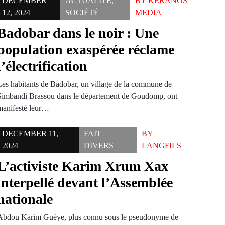
DECEMBER
ACTUALITÉ
,
BY
KERANOS
12, 2024
SOCIÉTÉ
MEDIA
Badobar dans le noir : Une
population exaspérée réclame
l’électrification
Les habitants de Badobar, un village de la commune de
Simbandi Brassou dans le département de Goudomp, ont
manifesté leur…
DECEMBER 11,
FAIT
BY
2024
DIVERS
LANGFILS
L’activiste Karim Xrum Xax
interpellé devant l’Assemblée
nationale
Abdou Karim Guèye, plus connu sous le pseudonyme de