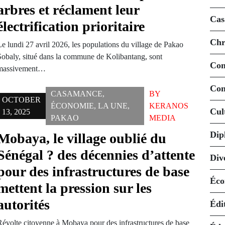
arbres et réclament leur
Cas
électrification prioritaire
Chr
Le lundi 27 avril 2026, les populations du village de Pakao
Sobaly, situé dans la commune de Kolibantang, sont
Co
massivement…
Con
CASAMANCE
,
BY
OCTOBER
ÉCONOMIE
,
LA UNE
,
KERANOS
Cul
13, 2025
PAKAO
MEDIA
Dip
Mobaya, le village oublié du
Sénégal ? des décennies d’attente
Div
pour des infrastructures de base
Éco
mettent la pression sur les
autorités
Édi
Révolte citoyenne à Mobaya pour des infrastructures de base