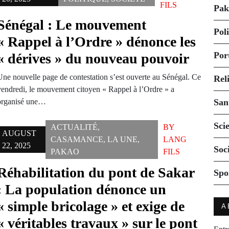
FILS
Pak
Sénégal : Le mouvement
Pol
« Rappel à l’Ordre » dénonce les
Por
« dérives » du nouveau pouvoir
Une nouvelle page de contestation s’est ouverte au Sénégal. Ce
Rel
vendredi, le mouvement citoyen « Rappel à l’Ordre » a
organisé une…
San
Sci
ACTUALITÉ
,
BY
AUGUST
CASAMANCE
,
LA UNE
,
LANG
22, 2025
Soc
PAKAO
FILS
Réhabilitation du pont de Sakar
Spo
: La population dénonce un
« simple bricolage » et exige de
A
« véritables travaux » sur le pont