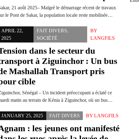
Entr
Sakar, 21 août 2025– Malgré le démarrage récent de travaux
sur le Pont de Sakar, la population locale reste mobilisée…
APRIL 22,
FAIT DIVERS
,
BY
2025
SOCIÉTÉ
LANGFILS
Tension dans le secteur du
transport à Ziguinchor : Un bus
de Mashallah Transport pris
pour cible
Ziguinchor, Sénégal – Un incident préoccupant a éclaté ce
mardi matin au terrain de Kénia à Ziguinchor, où un bus…
JANUARY 25, 2025
FAIT DIVERS
BY
LANGFILS
Agnam : les jeunes ont manifesté
dans les rues après la levée de