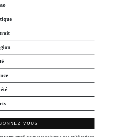
ao
itique
trait
igion
té
ence
iété
rts
BONNEZ VOUS !