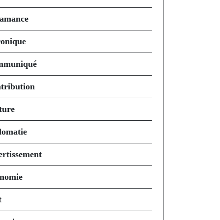
amance
onique
mmuniqué
tribution
ture
lomatie
ertissement
nomie
t