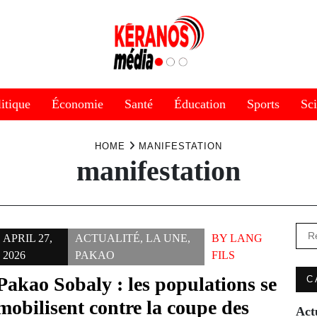
itique
Économie
Santé
Éducation
Sports
Sc
HOME
MANIFESTATION
manifestation
Rec
APRIL 27,
ACTUALITÉ
,
LA UNE
,
BY
LANG
2026
PAKAO
FILS
Pakao Sobaly : les populations se
C
mobilisent contre la coupe des
Act