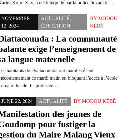
Karim Xrum Xax, a été interpellé par la police devant le…
NOVEMBER
ACTUALITÉ
,
BY
MODOU
12, 2024
ÉDUCATION
KÉBÉ
Diattacounda : La communauté
balante exige l’enseignement de
sa langue maternelle
Les habitants de Diattacounda ont manifesté leur
mécontentement ce mardi matin en bloquant l’accès à l’école
rimaire locale. Ils protestent…
JUNE 22, 2024
ACTUALITÉ
BY
MODOU KÉBÉ
Manifestation des jeunes de
Goudomp pour fustiger la
gestion du Maire Malang Vieux