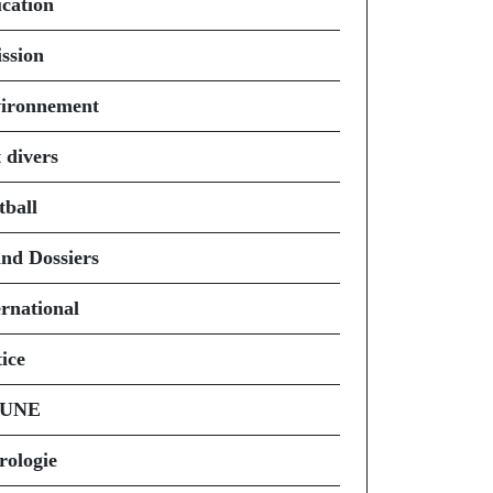
cation
ssion
ironnement
 divers
tball
nd Dossiers
ernational
ice
 UNE
rologie